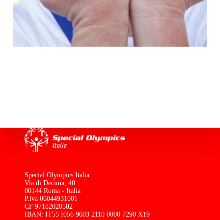
Special Olympics Italia
Via di Decima, 40
00144 Roma - Italia
P.iva 06044931001
CF 97182020582
IBAN: IT55 I056 9603 2110 0000 7290 X19