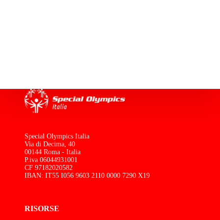
Special Olympics Italia
Via di Decima, 40
00144 Roma - Italia
P.iva 06044931001
CF 97182020582
IBAN: IT55 I056 9603 2110 0000 7290 X19
RISORSE