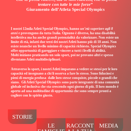
tentare con tutte le mie forze
“
Giuramento dell’Atleta Special Olympics
I nostri 12mila Atleti Special Olympics, hanno
un’età superiore agli 8
anni
e provengono da tutta Italia. Ognuno è diverso, ha una disabilità
intellettiva ma ha anche grandi potenzialità da valorizzare. Non esiste un
limite di età, infatti due terzi dei nostri Atleti hanno più di 18 anni. Non
esiste neanche un livello minimo di capacità richiesto. Special Olympics
offre opportunità di gareggiare e vincere a tutti i livelli di abilità.
Molti iniziano praticando un solo sport, poi ne provano altri e spesso
diventano Atleti multidisciplinari.
Attraverso lo sport, i nostri Atleti imparano a vedere se stessi per le loro
capacità ed insegnano a chi li osserva a fare lo stesso. Sono fiduciosi e
pieni di energia profusa dalle loro stesse conquiste, piccole o grandi che
siano. Gli Atleti Special Olympics sono parte integrante di una comunità
globale ed inclusiva che sta crescendo ogni giorno di più. Il loro mondo è
aperto ad una moltitudine di opportunità che sono sempre pronti a
cogliere con lo spirito giusto.
STORIE
LE
RACCONT
MEDIA