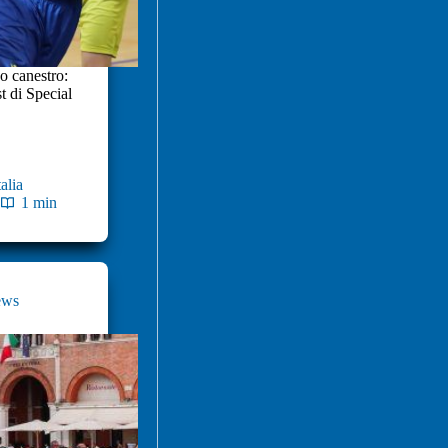
co canestro:
t di Special
alia
1 min
ews