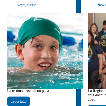
News
,
Storie
New
La testimonianza di un papà
La Regione P
dei Giochi 
2026:
Leggi tutto