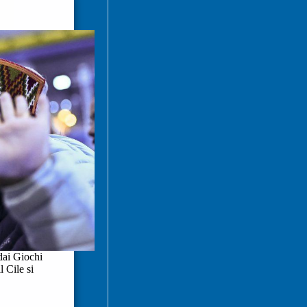
dai Giochi
 Cile si