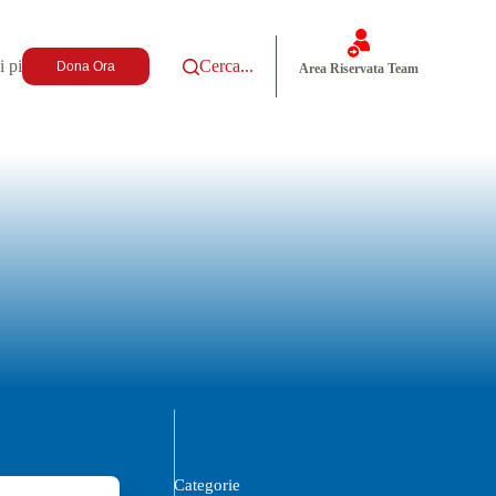
i più
Cerca...
Dona Ora
Area Riservata Team
Categorie