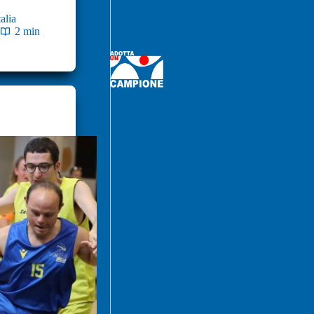
alia
2 min