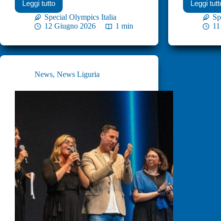
Leggi tutto
Leggi tutt
Special Olympics Italia
Sp
12 Giugno 2026
1 min
11
News
,
News Liguria