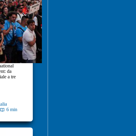
national
nt: da
iale a tre
alia
6 min