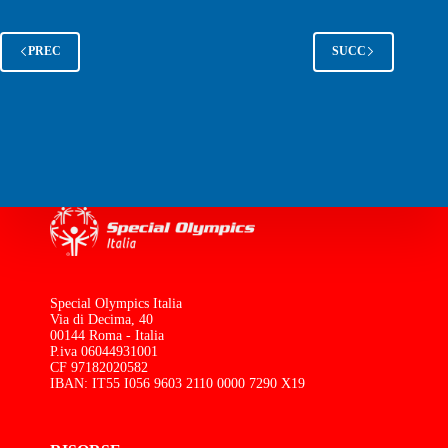
PREC
SUCC
Special Olympics Italia
Via di Decima, 40
00144 Roma - Italia
P.iva 06044931001
CF 97182020582
IBAN: IT55 I056 9603 2110 0000 7290 X19