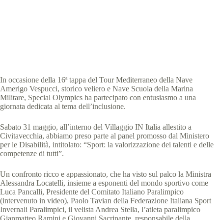
Special Olympics Italia
3 Giugno 2025
News
2 min
In occasione della 16ª tappa del Tour Mediterraneo della Nave
Amerigo Vespucci, storico veliero e Nave Scuola della Marina
Militare, Special Olympics ha partecipato con entusiasmo a una
giornata dedicata al tema dell’inclusione.
Sabato 31 maggio, all’interno del Villaggio IN Italia allestito a
Civitavecchia, abbiamo preso parte al panel promosso dal Ministero
per le Disabilità, intitolato: “Sport: la valorizzazione dei talenti e delle
competenze di tutti”.
Un confronto ricco e appassionato, che ha visto sul palco la Ministra
Alessandra Locatelli, insieme a esponenti del mondo sportivo come
Luca Pancalli, Presidente del Comitato Italiano Paralimpico
(intervenuto in video), Paolo Tavian della Federazione Italiana Sport
Invernali Paralimpici, il velista Andrea Stella, l’atleta paralimpico
Gianmatteo Ramini e Giovanni Sacripante, responsabile della