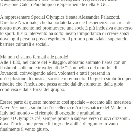
Divisione Calcio Paralimpico e Sperimentale della FIGC.
A rappresentare Special Olympics è stata Alessandra Palazzotti,
Direttore Nazionale, che ha portato la voce e l’esperienza concreta del
nostro movimento nel promuovere una società più inclusiva attraverso
lo sport. Il suo intervento ha sottolineato l’importanza di creare spazi
dove ogni persona possa esprimere il proprio potenziale, superando
barriere culturali e sociali.
Ma non ci siamo fermati alle parole!
Alle 14:30, nel cuore del Villaggio, abbiamo animato l’area con un
flashmob sulle note travolgenti de “L’ombelico del mondo” di
Jovanotti, coinvolgendo atleti, volontari e tutti i presenti in
un’esplosione di musica, sorrisi e movimento. Un gesto simbolico per
ribadire che l’inclusione passa anche dal divertimento, dalla gioia
condivisa e dalla forza del gruppo.
Essere parte di questo momento così speciale – accanto alla maestosa
Nave Vespucci, simbolo d’eccellenza e Ambasciatrice del Made in
Italy nel mondo – ci riempie di orgoglio e gratitudine.
Special Olympics c’è, sempre pronta a salpare verso nuovi orizzonti,
dove l’inclusione prende il largo e le abilità di ognuno trovano
finalmente il vento giusto.