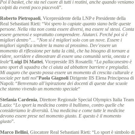
Poi il basket, che sta nel cuore di tutti i reatini, anche quando veniamo
colpiti da eventi poco piacevoli
”.
Roberto Pietropaoli
, Vicepresidente della LNP e Presidente della
Real Sebastiani Rieti: “
Voi spero lo capiate quanto siano belle queste
persone. Nella vita non conta essere diversi, ma essere sé stessi. Conta
essere generosi e soprattutto comprendere. Aiutarci. Perché poi si è
migliori dentro”… “Non si è migliori solo con un nove. Essere i
migliori significa tendere la mano al prossimo
.
Dev’essere un
momento di riflessione per tutta la città, che ha bisogno di tornare a
ridere, sorridere e dimostrare di essere una comunità seria, onesta e
leale
“
Luigi Di Mattei
, Vicepreside IIS Rosatelli: “
La pallacanestro è
uno sport di squadra che ci aiuta ad abbattere barriere e pregiudizi.
Mi auguro che questo possa essere un momento di crescita culturale e
sociale per tutti noi
”
Paola Giagnoli
Dirigente IIS Elena Principessa di
Napoli: “
Benvenuto all’ispirazione dei docenti di queste due scuole
che stanno vivendo un momento speciale
“
Stefania Cardenia
, Direttore Regionale Special Olympics Italia Team
Lazio: “
Lo sport la medicina contro il bullismo, contro quelle che
consideriamo le diversità. Una medicina e come tutte le medicine
devono essere prese nel momento giusto. E questo è il momento
giusto
”.
Marco Bellini
, Giocatore Real Sebastiani Rieti: “Lo sport è simbolo di