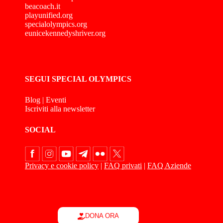
beacoach.it
playunified.org
specialolympics.org
eunicekennedyshriver.org
SEGUI SPECIAL OLYMPICS
Blog
|
Eventi
Iscriviti alla newsletter
SOCIAL
Privacy e cookie policy
|
FAQ privati
|
FAQ Aziende
DONA ORA