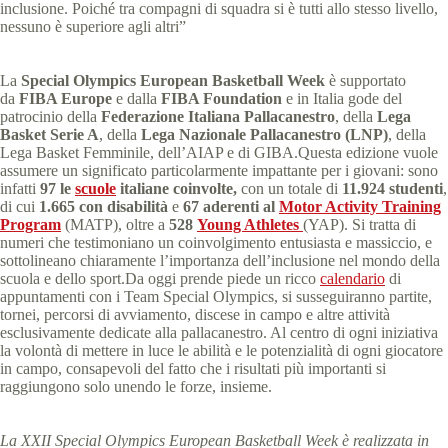
inclusione. Poiché tra compagni di squadra si è tutti allo stesso livello,
nessuno è superiore agli altri”
La
Special Olympics European Basketball Week
è supportato
da
FIBA Europe
e dalla
FIBA Foundation
e in Italia gode del
patrocinio della
Federazione Italiana Pallacanestro
, della
Lega
Basket Serie A
, della
Lega Nazionale Pallacanestro (LNP)
, della
Lega Basket Femminile, dell’AIAP e di GIBA.Questa edizione vuole
assumere un significato particolarmente impattante per i giovani: sono
infatti
97 le
scuole
italiane coinvolte,
con un totale di
11.924 studenti
,
di cui
1.665 con disabilità
e
67 aderenti al
Motor Activity Training
Program
(MATP), oltre a
528
Young Athletes
(YAP). Si tratta di
numeri che testimoniano un coinvolgimento entusiasta e massiccio, e
sottolineano chiaramente l’importanza dell’inclusione nel mondo della
scuola e dello sport.Da oggi prende piede un ricco
calendario
di
appuntamenti con i Team Special Olympics, si susseguiranno partite,
tornei, percorsi di avviamento, discese in campo e altre attività
esclusivamente dedicate alla pallacanestro. Al centro di ogni iniziativa
la volontà di mettere in luce le abilità e le potenzialità di ogni giocatore
in campo, consapevoli del fatto che i risultati più importanti si
raggiungono solo unendo le forze, insieme.
La XXII Special Olympics European Basketball Week è realizzata in