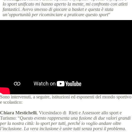
lo sport unificato mi hanno aperto la mente, mi confronto con atleti
fantastici. Avevo smesso di giocare a basket e questa è stata
un’opportunità per ricominciare a praticare questo sport
“
Sono intervenuti, a seguire, istituzioni ed esponenti del mondo sportivo
e scolastico:
Chiara Mestichelli
, Vicesindaco di Rieti e Assessore allo sport e
Turismo: “
Questo evento rappresenta una fusione di due valori grandi
per la nostra città: lo sport per tutti, perché io voglio andare oltre
l’inclusione. La vera inclusione è unire tutti senza porsi il problema.