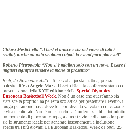
Special Olympics Italia
25 Novembre 2025
News
,
News Lazio
5 min
Chiara Mestichelli: “Il basket unisce e sta nel cuore di tutti i
reatini, anche quando veniamo colpiti da eventi poco piacevoli”
Roberto Pietropaoli: “Non si è migliori solo con un nove. Essere i
migliori significa tendere la mano al prossimo”
Rieti, 25 Novembre 2025
– Si è svolta questa mattina, presso la
palestra di
Via Angelo Maria Ricci
a Rieti, la conferenza stampa di
presentazione della
XXII edizione
della
Special Olympics
European Basketball Week
.
Non è un caso che quest’anno sia
stata scelta proprio una palestra scolastica per presentare l’evento, il
luogo per antonomasia dove lo sport diventa valvola di educazione
civica e culturale. Non è un caso che la Conferenza abbia introdotto
un momento di gioco sul campo, a dimostrazione di quanto lo sport
sia lo strumento ideale per generare insegnamenti e inclusione,
specie tra i più giovani.La
European Basketball Week da oggi,
25