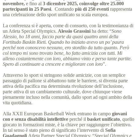
novembre,
e fino al
3 dicembre 2025, coinvolge oltre 25.000
partecipanti in 25 Paesi
.
Contando
più di 250 eventi
rappresenta
una celebrazione dello sport unificato su scala europea.
La conferenza si è aperta, come di consueto, con la testimonianza di
un Atleta Special Olympics.
Alessio Grassini
ha detto: “
Sono
Alessio, ho 18 anni, faccio parte da quasi quattro anni della
Fortitudo Baskin Rieti. Quando ho iniziato avevo un po’ paura
perché non conoscevo nessuno, ero stordito da tutto quanto. Però
col tempo mi sono trovato bene, ho fatto amicizia con tutti. Mi
alleno costantemente con loro, abbiamo vinto e perso tante partite.
Spero di continuare a crescere e migliorare con loro
”.
Attraverso lo sport si stringono solide amicizie, con un semplice
passaggio di pallone si abbattono tutte le barriere, si diventa parte
attiva della pacifica ma determinata rivoluzione dell’inclusione,
parte attiva di un cambiamento culturale, dove chiunque viene
pienamente incluso nella comunità, dallo sport ad ogni ambito della
vita quotidiana.
Alla XXII European Basketball Week entrano in campo
giovani
con e senza disabilità intellettive
perché il
basket unificato
, quello
giocato in formazioni miste, è la chiave per raggiungere l’obiettivo.
In tal senso è stato pieno di significato l’intervento di
Sofia
Guadagnoli
Atleta Partner Special Olympics: “
Special Olympics e