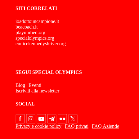
SITI CORRELATI
ioadottouncampione.it
beacoach.it
playunified.org
specialolympics.org
eunicekennedyshriver.org
SEGUI SPECIAL OLYMPICS
Blog
|
Eventi
Iscriviti alla newsletter
SOCIAL
Privacy e cookie policy
|
FAQ privati
|
FAQ Aziende