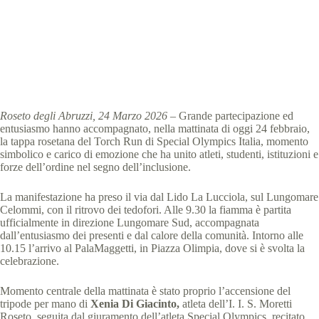
Special Olympics Italia
24 Febbraio 2026
News
,
comunicati stampa
,
News Abruzzo
3 min
Roseto degli Abruzzi, 24 Marzo 2026
– Grande partecipazione ed
entusiasmo hanno accompagnato, nella mattinata di oggi 24 febbraio,
la tappa rosetana del Torch Run di Special Olympics Italia, momento
simbolico e carico di emozione che ha unito atleti, studenti, istituzioni e
forze dell’ordine nel segno dell’inclusione.
La manifestazione ha preso il via dal Lido La Lucciola, sul Lungomare
Celommi, con il ritrovo dei tedofori. Alle 9.30 la fiamma è partita
ufficialmente in direzione Lungomare Sud, accompagnata
dall’entusiasmo dei presenti e dal calore della comunità. Intorno alle
10.15 l’arrivo al PalaMaggetti, in Piazza Olimpia, dove si è svolta la
celebrazione.
Momento centrale della mattinata è stato proprio l’accensione del
tripode per mano di
Xenia Di Giacinto,
atleta dell’I. I. S. Moretti
Roseto, seguita dal giuramento dell’atleta Special Olympics, recitato