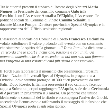
Tra le autorità presenti il sindaco di Roseto degli Abruzzi
Mario
Nugnes
, la Presidente del consiglio comunale
Gabriella
Recchiuti
con l’Assessore
Annalisa D’Elpidio
, l’Assessore alle
politiche sociali del Comune di Pineto
Camilla Scianitti,
il
docente
Marco Pompa
, Direttore provinciale Special Olympics e in
rappresentanza dell’Ufficio scolastico regionale.
L’assessore al sociale del Comune di Roseto
Francesco Luciani
ha
voluto sottolineare il valore profondo dell’evento con un commento
che sintetizza lo spirito della giornata: «
Il Torch Run
– ha dichiarato –
ci ricorda che lo sport è inclusione, passione e comunità. Un
momento autentico che deve accendere in noi non solo una fiamma,
ma l’urgenza di una visione di città più giusta e consapevole
».
Il Torch Run rappresenta il momento che preannuncia i prossimi
Giochi Nazionali Invernali Special Olympics, in programma a
Ovindoli, dove saranno protagonisti 300 atleti provenienti da tutta
Italia. Dopo Roseto, la fiamma proseguirà il suo cammino facendo
tappa a
Sulmona
per poi raggiungere
L’Aquila
, sede della
Cerimonia
di Apertura
in programma il
3 marzo
. Un percorso che unisce
idealmente le comunità del territorio e accompagna l’arrivo dei Giochi,
accendendo l’entusiasmo e rafforzando il messaggio di inclusione che
Special Olympics porta avanti ogni giorno.