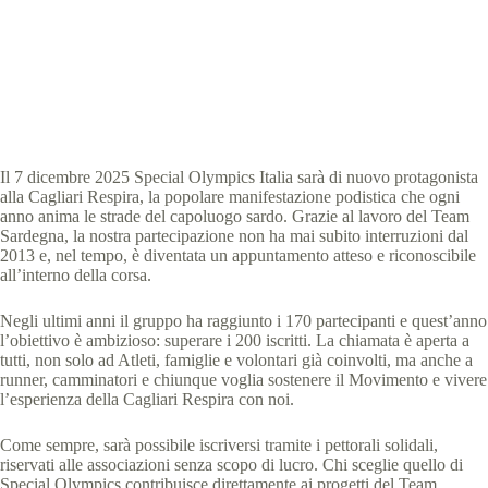
Special Olympics Italia
19 Novembre 2025
News
,
News Sardegna
2 min
Il 7 dicembre 2025 Special Olympics Italia sarà di nuovo protagonista
alla Cagliari Respira, la popolare manifestazione podistica che ogni
anno anima le strade del capoluogo sardo. Grazie al lavoro del Team
Sardegna, la nostra partecipazione non ha mai subito interruzioni dal
2013 e, nel tempo, è diventata un appuntamento atteso e riconoscibile
all’interno della corsa.
Negli ultimi anni il gruppo ha raggiunto i 170 partecipanti e quest’anno
l’obiettivo è ambizioso: superare i 200 iscritti. La chiamata è aperta a
tutti, non solo ad Atleti, famiglie e volontari già coinvolti, ma anche a
runner, camminatori e chiunque voglia sostenere il Movimento e vivere
l’esperienza della Cagliari Respira con noi.
Come sempre, sarà possibile iscriversi tramite i pettorali solidali,
riservati alle associazioni senza scopo di lucro. Chi sceglie quello di
Special Olympics contribuisce direttamente ai progetti del Team