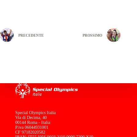
PRECEDENTE
PROSSIMO
Special Olympics Italia
Via di Decima, 40
00144 Roma - Italia
P.iva 06044931001
CF 97182020582