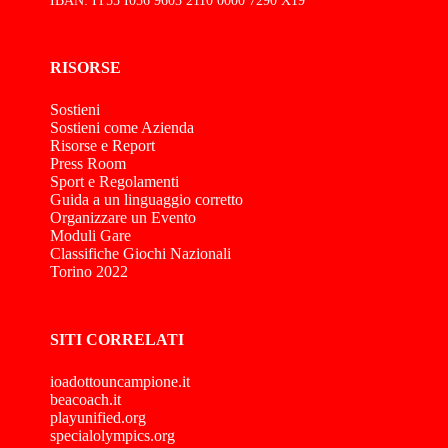
IBAN: IT55 I056 9603 2110 0000 7290 X19
RISORSE
Sostieni
Sostieni come Azienda
Risorse e Report
Press Room
Sport e Regolamenti
Guida a un linguaggio corretto
Organizzare un Evento
Moduli Gare
Classifiche Giochi Nazionali
Torino 2022
SITI CORRELATI
ioadottouncampione.it
beacoach.it
playunified.org
specialolympics.org