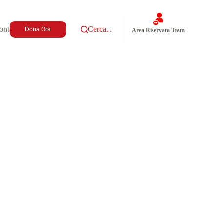
ontatti
Cerca...
Dona Ora
Area Riservata Team