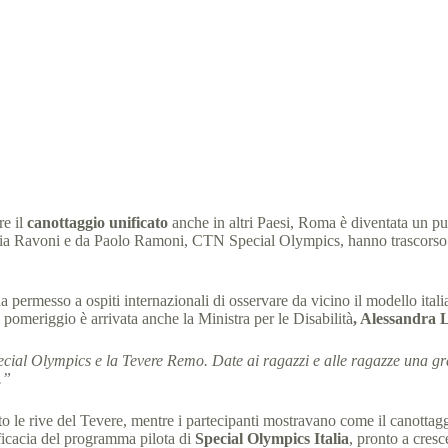
ttaggio unificato: Italia modello per il resto del mondo
al Olympics Italia
14 Ottobre 2025
News
1 min
re il
canottaggio unificato
anche in altri Paesi, Roma è diventata un pun
ivia Ravoni e da Paolo Ramoni, CTN Special Olympics, hanno trascorso 
ha permesso a ospiti internazionali di osservare da vicino il modello itali
l pomeriggio è arrivata anche la Ministra per le Disabilità
, Alessandra L
ial Olympics e la Tevere Remo. Date ai ragazzi e alle ragazze una gran
.”
to le rive del Tevere, mentre i partecipanti mostravano come il canottag
ficacia del programma pilota di
Special Olympics Italia
, pronto a cresc