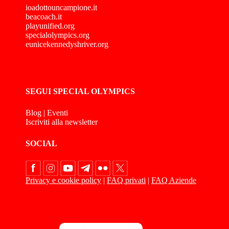
ioadottouncampione.it
beacoach.it
playunified.org
specialolympics.org
eunicekennedyshriver.org
SEGUI SPECIAL OLYMPICS
Blog
|
Eventi
Iscriviti alla newsletter
SOCIAL
Privacy e cookie policy
|
FAQ privati
|
FAQ Aziende