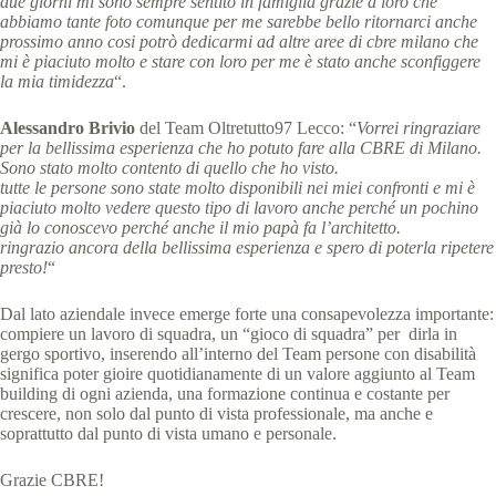
due giorni mi sono sempre sentito in famiglia grazie a loro che
abbiamo tante foto comunque per me sarebbe bello ritornarci anche
prossimo anno cosi potrò dedicarmi ad altre aree di cbre milano che
mi è piaciuto molto e stare con loro per me è stato anche sconfiggere
la mia timidezza
“.
Alessandro Brivio
del Team Oltretutto97 Lecco: “
Vorrei ringraziare
per la bellissima esperienza che ho potuto fare alla CBRE di Milano.
Sono stato molto contento di quello che ho visto.
tutte le persone sono state molto disponibili nei miei confronti e mi è
piaciuto molto vedere questo tipo di lavoro anche perché un pochino
già lo conoscevo perché anche il mio papà fa l’architetto.
ringrazio ancora della bellissima esperienza e spero di poterla ripetere
presto!
“
Dal lato aziendale invece emerge forte una consapevolezza importante:
compiere un lavoro di squadra, un “gioco di squadra” per dirla in
gergo sportivo, inserendo all’interno del Team persone con disabilità
significa poter gioire quotidianamente di un valore aggiunto al Team
building di ogni azienda, una formazione continua e costante per
crescere, non solo dal punto di vista professionale, ma anche e
soprattutto dal punto di vista umano e personale.
Grazie CBRE!