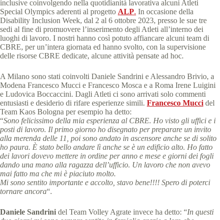
inclusive coinvolgendo nella quotidianità lavorativa alcuni Atleti
Special Olympics aderenti al progetto
ALP
.
In occasione della
Disability Inclusion Week, dal 2 al 6 ottobre 2023, presso le sue tre
sedi al fine di promuovere l’inserimento degli Atleti all’interno dei
luoghi di lavoro. I nostri hanno così potuto affiancare alcuni team di
CBRE, per un’intera giornata ed hanno svolto, con la supervisione
delle risorse CBRE dedicate, alcune attività pensate ad hoc.
A Milano sono stati coinvolti Daniele Sandrini e Alessandro Brivio, a
Modena Francesco Mucci e Francesco Mosca e a Roma Irene Luigini
e Ludovica Boccaccini. Dagli Atleti ci sono arrivati solo commenti
entusiasti e desiderio di rifare esperienze simili.
Francesco Mucci
del
Team Kaos Bologna per esempio ha detto:
“
Sono felicissimo della mia esperienza al CBRE. Ho visto gli uffici e i
posti di lavoro. Il primo giorno ho disegnato per preparare un invito
alla merenda delle 11, poi sono andato in ascensore anche se di solito
ho paura. È stato bello andare lì anche se è un edificio alto. Ho fatto
dei lavori dovevo mettere in ordine per anno e mese e giorni dei fogli
dando una mano alla ragazza dell’ufficio. Un lavoro che non avevo
mai fatto ma che mi è piaciuto molto.
Mi sono sentito importante e accolto, stavo bene!!!! Spero di poterci
tornare ancora
“.
Daniele Sandrini
del Team Volley Agrate invece ha detto: “
In questi