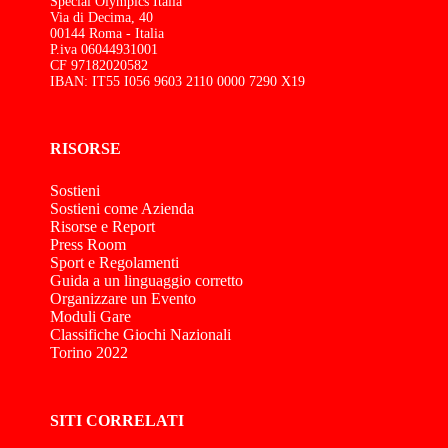
Special Olympics Italia
Via di Decima, 40
00144 Roma - Italia
P.iva 06044931001
CF 97182020582
IBAN: IT55 I056 9603 2110 0000 7290 X19
RISORSE
Sostieni
Sostieni come Azienda
Risorse e Report
Press Room
Sport e Regolamenti
Guida a un linguaggio corretto
Organizzare un Evento
Moduli Gare
Classifiche Giochi Nazionali
Torino 2022
SITI CORRELATI