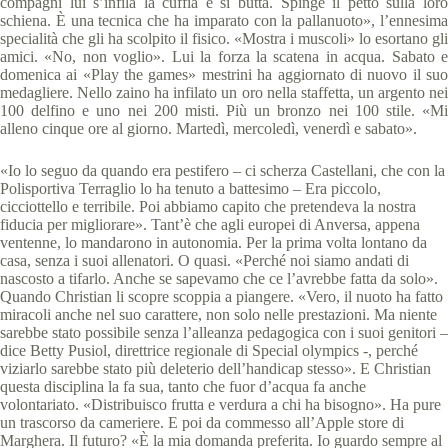
compagni lui s’infila la cuffia e si butta. Spinge il petto sulla loro
schiena. È una tecnica che ha imparato con la pallanuoto», l’ennesima
specialità che gli ha scolpito il fisico. «Mostra i muscoli» lo esortano gli
amici. «No, non voglio». Lui la forza la scatena in acqua. Sabato e
domenica ai «Play the games» mestrini ha aggiornato di nuovo il suo
medagliere. Nello zaino ha infilato un oro nella staffetta, un argento nei
100 delfino e uno nei 200 misti. Più un bronzo nei 100 stile. «Mi
alleno cinque ore al giorno. Martedì, mercoledì, venerdì e sabato».
«Io lo seguo da quando era pestifero – ci scherza Castellani, che con la
Polisportiva Terraglio lo ha tenuto a battesimo – Era piccolo,
cicciottello e terribile. Poi abbiamo capito che pretendeva la nostra
fiducia per migliorare». Tant’è che agli europei di Anversa, appena
ventenne, lo mandarono in autonomia. Per la prima volta lontano da
casa, senza i suoi allenatori. O quasi. «Perché noi siamo andati di
nascosto a tifarlo. Anche se sapevamo che ce l’avrebbe fatta da solo».
Quando Christian li scopre scoppia a piangere. «Vero, il nuoto ha fatto
miracoli anche nel suo carattere, non solo nelle prestazioni. Ma niente
sarebbe stato possibile senza l’alleanza pedagogica con i suoi genitori –
dice Betty Pusiol, direttrice regionale di Special olympics -, perché
viziarlo sarebbe stato più deleterio dell’handicap stesso». E Christian
questa disciplina la fa sua, tanto che fuor d’acqua fa anche
volontariato. «Distribuisco frutta e verdura a chi ha bisogno». Ha pure
un trascorso da cameriere. E poi da commesso all’Apple store di
Marghera. Il futuro? «È la mia domanda preferita. Io guardo sempre al