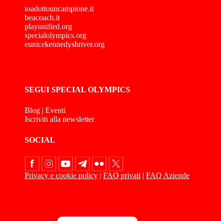
ioadottouncampione.it
beacoach.it
playunified.org
specialolympics.org
eunicekennedyshriver.org
SEGUI SPECIAL OLYMPICS
Blog
|
Eventi
Iscriviti alla newsletter
SOCIAL
Privacy e cookie policy
|
FAQ privati
|
FAQ Aziende