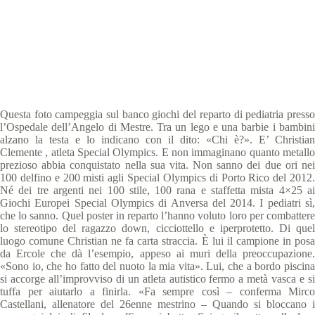
Special Olympics Italia
26 Giugno 2019
News
2 min
Questa foto campeggia sul banco giochi del reparto di pediatria presso
l’Ospedale dell’Angelo di Mestre. Tra un lego e una barbie i bambini
alzano la testa e lo indicano con il dito: «Chi è?». E’ Christian
Clemente , atleta Special Olympics. E non immaginano quanto metallo
prezioso abbia conquistato nella sua vita. Non sanno dei due ori nei
100 delfino e 200 misti agli Special Ol
ympics di Porto Rico del 2012
Né dei tre argenti nei 100 stile, 100 rana e staffetta mista 4×25 ai
Giochi Europei Special Olympics di Anversa del 2014. I pediatri sì,
che lo sanno. Quel poster in reparto l’hanno voluto loro per combattere
lo stereotipo del ragazzo down, cicciottello e iperprotetto. Di quel
luogo comune Christian ne fa carta straccia. È lui il campione in posa
da Ercole che dà l’esempio, appeso ai muri della preoccupazione.
«Sono io, che ho fatto del nuoto la mia vita». Lui, che a bordo piscina
si accorge all’improvviso di un atleta autistico fermo a metà vasca e si
tuffa per aiutarlo a finirla. «Fa sempre così – conferma Mirco
Castellani, allenatore del 26enne mestrino – Quando si bloccano i