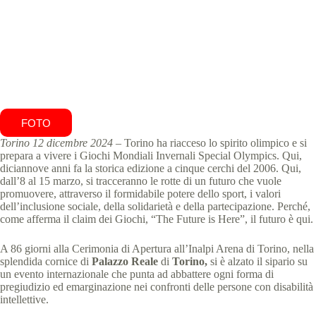
Special Olympics Italia
12 Dicembre 2024
News
14 min
FOTO
Torino 12 dicembre 2024
– Torino ha riacceso lo spirito olimpico e si
prepara a vivere i Giochi Mondiali Invernali Special Olympics. Qui,
diciannove anni fa la storica edizione a cinque cerchi del 2006. Qui,
dall’8 al 15 marzo, si tracceranno le rotte di un futuro che vuole
promuovere, attraverso il formidabile potere dello sport, i valori
dell’inclusione sociale, della solidarietà e della partecipazione. Perché,
come afferma il claim dei Giochi, “The Future is Here”, il futuro è qui.
A 86 giorni alla Cerimonia di Apertura all’Inalpi Arena di Torino, nella
splendida cornice di
Palazzo Reale
di
Torino,
si è alzato il sipario su
un evento internazionale che punta ad abbattere ogni forma di
pregiudizio ed emarginazione nei confronti delle persone con disabilità
intellettive.