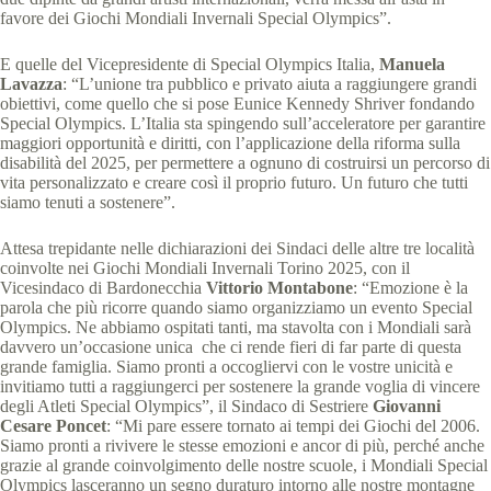
favore dei Giochi Mondiali Invernali Special Olympics”.
E quelle del Vicepresidente di Special Olympics Italia,
Manuela
Lavazza
: “L’unione tra pubblico e privato aiuta a raggiungere grandi
obiettivi, come quello che si pose Eunice Kennedy Shriver fondando
Special Olympics. L’Italia sta spingendo sull’acceleratore per garantire
maggiori opportunità e diritti, con l’applicazione della riforma sulla
disabilità del 2025, per permettere a ognuno di costruirsi un percorso di
vita personalizzato e creare così il proprio futuro. Un futuro che tutti
siamo tenuti a sostenere”.
Attesa trepidante nelle dichiarazioni dei Sindaci delle altre tre località
coinvolte nei Giochi Mondiali Invernali Torino 2025, con il
Vicesindaco di Bardonecchia
Vittorio Montabone
: “Emozione è la
parola che più ricorre quando siamo organizziamo un evento Special
Olympics. Ne abbiamo ospitati tanti, ma stavolta con i Mondiali sarà
davvero un’occasione unica che ci rende fieri di far parte di questa
grande famiglia. Siamo pronti a occogliervi con le vostre unicità e
invitiamo tutti a raggiungerci per sostenere la grande voglia di vincere
degli Atleti Special Olympics”, il Sindaco di Sestriere
Giovanni
Cesare Poncet
: “Mi pare essere tornato ai tempi dei Giochi del 2006.
Siamo pronti a rivivere le stesse emozioni e ancor di più, perché anche
grazie al grande coinvolgimento delle nostre scuole, i Mondiali Special
Olympics lasceranno un segno duraturo intorno alle nostre montagne