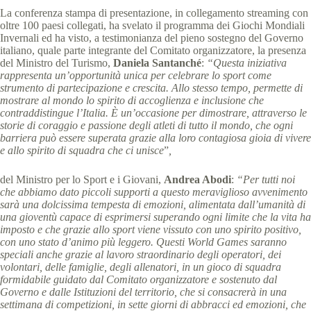
La conferenza stampa di presentazione, in collegamento streaming con
oltre 100 paesi collegati, ha svelato il programma dei Giochi Mondiali
Invernali ed ha visto, a testimonianza del pieno sostegno del Governo
italiano, quale parte integrante del Comitato organizzatore, la presenza
del Ministro del Turismo,
Daniela Santanché
:
“Questa iniziativa
rappresenta un’opportunità unica per celebrare lo sport come
strumento di partecipazione e crescita. Allo stesso tempo, permette di
mostrare al mondo lo spirito di accoglienza e inclusione che
contraddistingue l’Italia.
È un’occasione per dimostrare, attraverso le
storie di coraggio e passione degli atleti di tutto il mondo, che ogni
barriera può essere superata grazie alla loro contagiosa gioia di vivere
e allo spirito di squadra che ci unisce
”
,
del Ministro per lo Sport e i Giovani,
Andrea Abodi
:
“Per tutti noi
che abbiamo dato piccoli supporti a questo meraviglioso avvenimento
sarà una dolcissima tempesta di emozioni, alimentata dall’umanità di
una gioventù capace di esprimersi superando ogni limite che la vita ha
imposto e che grazie allo sport viene vissuto con uno spirito positivo,
con uno stato d’animo più leggero. Questi World Games saranno
speciali anche grazie al lavoro straordinario degli operatori, dei
volontari, delle famiglie, degli allenatori, in un gioco di squadra
formidabile guidato dal Comitato organizzatore e sostenuto dal
Governo e dalle Istituzioni del territorio, che si consacrerà in una
settimana di competizioni, in sette giorni di abbracci ed emozioni, che