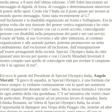
molta attesa, a 8 anni dall’ultima edizione. 1500 Atleti lanceranno un
messaggio di dignità, di forza, di coraggio e determinazione attraverso
il potere dello sport. Credo che l’Italia sia il posto giusto per inviare al
mondo questo messaggio. Sono stata recentemente al G7
sull’Inclusione e la disabilità organizzato ad Assisi e Solfagnano. Era la
prima volta che una riunione del genere veniva organizzata e ho visto
la vostra passione e l’amore con cui ci avete accolto, coinvolgendo
persone con disabilità nella preparazione dei pasti e nei vari servizi.
Grazie all’Italia, al suo Governo e alle altre istituzioni, al comitato
organizzatore e alle aziende partner, potremo promuovere un netto
cambiamento: dall’esclusione all’inclusione, dall’emarginazione
all’essere protagonisti della società. Special Olympics Italia da oltre
quarant’anni lavora per questo e con i Giochi Mondiali Invernali il
nostro compito sarà quello di coinvolgere tutti per rivelare il campione
che è in ognuno di noi”.
Ed ecco le parole del Presidente di Special Olympics Italia,
Angelo
Moratti
: “Il gioco di squadra, in Special Olympics, è una formula che
vince sempre: lo vediamo continuamente con lo sport nei numerosi
eventi organizzati durante tutto l’anno. Ma la stessa formula è vincente
in ogni ambito della vita quotidiana. C’è un’iniziativa che vorrei citare
in particolare. Proprio grazie ad un prezioso lavoro di squadra, Ilaria
Ghinka Bonanni, un’Atleta di Special Olympics Italia, ha avuto
l’opportunità di dipingere una Vespa della Piaggio che, insieme ad altre
due dipinte da grandi artisti internazionali, verrà messa all’asta in