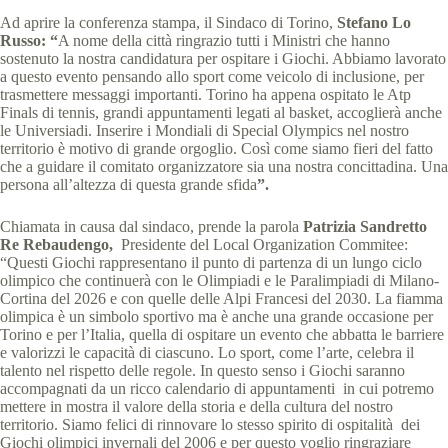
Ad aprire la conferenza stampa, il Sindaco di Torino,
Stefano Lo
Russo: “
A nome della città ringrazio tutti i Ministri che hanno
sostenuto la nostra candidatura per ospitare i Giochi. Abbiamo lavorato
a questo evento pensando allo sport come veicolo di inclusione, per
trasmettere messaggi importanti. Torino ha appena ospitato le Atp
Finals di tennis, grandi appuntamenti legati al basket, accoglierà anche
le Universiadi. Inserire i Mondiali di Special Olympics nel nostro
territorio è motivo di grande orgoglio. Così come siamo fieri del fatto
che a guidare il comitato organizzatore sia una nostra concittadina. Una
persona all’altezza di questa grande sfida
”.
Chiamata in causa dal sindaco, prende la parola
Patrizia Sandretto
Re Rebaudengo,
Presidente del Local Organization Commitee:
“Questi Giochi rappresentano il punto di partenza di un lungo ciclo
olimpico che continuerà con le Olimpiadi e le Paralimpiadi di Milano-
Cortina del 2026 e con quelle delle Alpi Francesi del 2030. La fiamma
olimpica è un simbolo sportivo ma è anche una grande occasione per
Torino e per l’Italia, quella di ospitare un evento che abbatta le barriere
e valorizzi le capacità di ciascuno. Lo sport, come l’arte, celebra il
talento nel rispetto delle regole. In questo senso i Giochi saranno
accompagnati da un ricco calendario di appuntamenti in cui potremo
mettere in mostra il valore della storia e della cultura del nostro
territorio. Siamo felici di rinnovare lo stesso spirito di ospitalità dei
Giochi olimpici invernali del 2006 e per questo voglio ringraziare