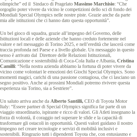
olimpiche” ed il Sindaco di Pragelato
Massimo Marchisio
: “Che
orgoglio poter vivere da vicino le competizioni dello sci di fondo dei
Mondiali Special Olympics nelle nostre piste. Grazie anche da parte
mia alle istituzioni che ci hanno dato questa opportunità”.
Un bel gioco di squadra, grazie all’impegno del Governo, delle
Istituzioni locali e delle aziende che hanno creduto fortemente nel
valore e nel messaggio di Torino 2025, e nell’eredità che lascerà come
traccia profonda nel Paese e a livello globale. Un messaggio in questo
senso è arrivato dal Direttore delle Relazioni Istituzionali,
Comunicazione e sostenibilità di Coca-Cola Italia e Albania,
Cristina
Camilli
: “Nella nostra azienda abbiamo la fortuna di poter vivere da
vicino come volontari le emozioni dei Giochi Special Olympics. Sono
momenti magici, carichi di una passione contagiosa, che ci lasciano un
segno positivo. Anche ai prossimi Mondiali potremo rivivere questa
esperienza sia Torino, sia a Sestriere”.
Un saluto arriva anche da
Alberto Santilli,
CEO di Toyota Motor
Italy: “Essere partner di Special Olympics significa far parte di un
viaggio straordinario, ispirante e ricco di valori. Gli Atleti insegnano la
forza di volontà, il coraggio nel superare le sfide e la capacità di
trasformare gli ostacoli in opportunità. Questi valori guidano il nostro
impegno nel creare tecnologie e servizi di mobilità inclusivi e
sostenibili. Ringrazio tutti i dipendenti Toyota che, con entusiasmo e