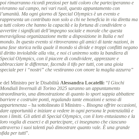
poi rimarranno ricordi preziosi per tutti coloro che parteciperanno e
vivranno sul campo, nei vari ruoli, questo appuntamento con
l’umanità. Ma ogni giorno di Special Olympics è un evento e
rappresenta un contributo non solo a chi ne beneficia in via diretta ma
a tutti coloro che hanno la capacità e la fortuna di condividere o
avvertire i significati dell’impegno sociale e morale che questa
meravigliosa organizzazione mette a disposizione in Italia e nel
mondo.
In questo evento si ritroveranno gli amici di tante nazioni, in
una fase storica nella quale il mondo si divide e troppi conflitti negano
il diritto inviolabile alla vita, e noi ci uniremo sotto la bandiera di
Special Olympics, con il piacere di condividere, apprezzare e
abbracciare le differenze, facendo il tifo per tutti, con una gioia
speciale per i “nostri” che vestiranno con onore la maglia azzurra”
e del Ministro per le Disabilità
Alessandra Locatelli:
“
I Giochi
Mondiali Invernali di Torino 2025 saranno un appuntamento
straordinario, una dimostrazione di quanto lo sport sappia abbattere
barriere e costruire ponti, regalando tante emozioni e senso di
appartenenza –
ha sottolineato il Ministro
-. Bisogna offrire occasioni,
dare opportunità e iniziare a vedere in ogni persona le potenzialità e
non i limiti. Gli atleti di Special Olympics, con il loro entusiasmo e la
loro voglia di esserci e di partecipare, ci insegnano che ciascuno
attraverso i suoi talenti può dimostrare quanto vale. È una grande
sfida per tutti
”.