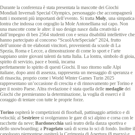
Durante la conferenza è stata presentata la mascotte dei Giochi
Mondiali Invernali Special Olympics, personaggio che accompagnerà
tutti i momenti più importanti dell’evento. Si tratta
Moly
, una simpatica
lontra che indossa con orgoglio la Mole Antonelliana sul capo. Non
una mascotte come le altre: il suo design nasce dalla creatività e
dall’impegno di ben 2564 studenti con e senza disabilità intellettive che
hanno partecipato al concorso “ScuolArteSpeciale” 2024, frutto
dell’unione di tre elaborati vincitori, provenienti da scuole di La
Spezia, Roma e Lecce, a dimostrazione di come lo sport e l’arte
sappiano unire giovani talenti da tutta Italia. La lontra, simbolo di gioia,
spirito di servizio, pace e bontà, incarna
perfettamente lo spirito di questi Giochi. Il suo ritorno sulle Alpi
italiane, dopo anni di assenza, rappresenta un messaggio di speranza e
di rinascita, proprio come i World Winter Games Turin 2025
rappresentano un’occasione di crescita e di rinnovamento per Torino e
per il nostro Paese. Altra rivelazione è stata quella delle
medaglie
dei
Giochi che premieranno la determinazione, la voglia di esserci e il
coraggio di tentare con tutte le proprie forze.
Torino
ospiterà le competizioni di floorball, pattinaggio artistico e di
velocità; al
Sestriere
si svolgeranno le gare di sci alpino e corsa con le
racchette da neve;
Bardonecchia
sarà teatro della danza sportiva e
dello snowboarding; a
Pragelato
sarà di scena lo sci di fondo. Inoltre il
capoluogo piemontese ospiterà la Cerimonia di Apertura (8 marzo) e