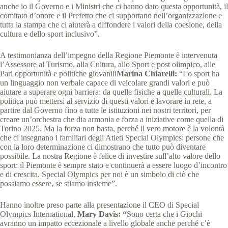
anche io il Governo e i Ministri che ci hanno dato questa opportunità, il
comitato d’onore e il Prefetto che ci supportano nell’organizzazione e
tutta la stampa che ci aiuterà a diffondere i valori della coesione, della
cultura e dello sport inclusivo”.
A testimonianza dell’impegno della Regione Piemonte è intervenuta
l’Assessore al Turismo, alla Cultura, allo Sport e post olimpico, alle
Pari opportunità e politiche giovanili
Marina Chiarelli:
“Lo sport ha
un linguaggio non verbale capace di veicolare grandi valori e può
aiutare a superare ogni barriera: da quelle fisiche a quelle culturali. La
politica può mettersi al servizio di questi valori e lavorare in rete, a
partire dal Governo fino a tutte le istituzioni nei nostri territori, per
creare un’orchestra che dia armonia e forza a iniziative come quella di
Torino 2025. Ma la forza non basta, perché il vero motore è la volontà
che ci insegnano i familiari degli Atleti Special Olympics: persone che
con la loro determinazione ci dimostrano che tutto può diventare
possibile. La nostra Regione è felice di investire sull’alto valore dello
sport: il Piemonte è sempre stato e continuerà a essere luogo d’incontro
e di crescita. Special Olympics per noi è un simbolo di ciò che
possiamo essere, se stiamo insieme”.
Hanno inoltre preso parte alla presentazione il CEO di Special
Olympics International,
Mary Davis: “
Sono certa che i Giochi
avranno un impatto eccezionale a livello globale anche perché c’è