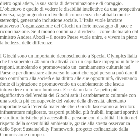
dietro ogni atleta, la sua storia di determinazione e di coraggio.
L’obiettivo è quello di vedere le disabilità intellettive da una prospettiva
diversa, raggiungendo un livello di conoscenza che abbatta muri e
stereotipi, generando inclusione sociale. L’Italia vuole lanciare
attraverso l’organizzazione dei Giochi un forte messaggio di pace e
riconciliazione. Se il mondo continua a dividersi – come dichiarato dal
ministro Andrea Abodi – il nostro Paese vuole unire, e vivere in pieno
la bellezza delle differenze.
I Giochi sono un importante riconoscimento a Special Olympics Italia
che ha superato i 40 anni di attività con un capillare impegno in tutte le
regioni, stimolando e promuovendo un cambiamento culturale nel
Paese e per dimostrare attraverso lo sport che ogni persona può dare il
suo contributo alla società e ha diritto alle sue opportunità, diventando
fonte di ispirazione e promuovendo un cambiamento che lascia
intravedere un futuro luminoso. E se da un lato l’aspetto più
significativo dell’eredità dei Giochi sarà il cambiamento culturale con
una società più consapevole del valore della diversità, altrettanto
importante sarà l’eredità materiale che i Giochi lasceranno ai territori:
infrastrutture migliorate, trasporti pubblici più fruibili, impianti sportivi
e strutture turistiche più accessibili a persone con disabilità. Il tutto nel
rispetto della sostenibilità ambientale, grazie alla stretta osservanza
dello Sport Sustainability Framework, progetto cofinanziato dalla
Commissione europea.