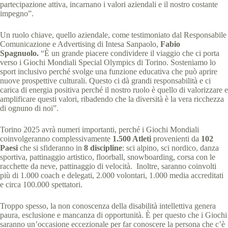
partecipazione attiva, incarnano i valori aziendali e il nostro costante
impegno”.
Un ruolo chiave, quello aziendale, come testimoniato dal Responsabile
Comunicazione e Advertising di Intesa Sanpaolo,
Fabio
Spagnuolo.
“È un grande piacere condividere il viaggio che ci porta
verso i Giochi Mondiali Special Olympics di Torino. Sosteniamo lo
sport inclusivo perché svolge una funzione educativa che può aprire
nuove prospettive culturali. Questo ci dà grandi responsabilità e ci
carica di energia positiva perché il nostro ruolo è quello di valorizzare e
amplificare questi valori, ribadendo che la diversità è la vera ricchezza
di ognuno di noi”.
Torino 2025 avrà numeri importanti, perché i Giochi Mondiali
coinvolgeranno complessivamente
1.500 Atleti
provenienti da
102
Paesi
che si sfideranno in
8 discipline
: sci alpino, sci nordico, danza
sportiva, pattinaggio artistico, floorball, snowboarding, corsa con le
racchette da neve, pattinaggio di velocità. Inoltre, saranno coinvolti
più di 1.000 coach e delegati, 2.000 volontari, 1.000 media accreditati
e circa 100.000 spettatori.
Troppo spesso, la non conoscenza della disabilità intellettiva genera
paura, esclusione e mancanza di opportunità. È per questo che i Giochi
saranno un’occasione eccezionale per far conoscere la persona che c’è