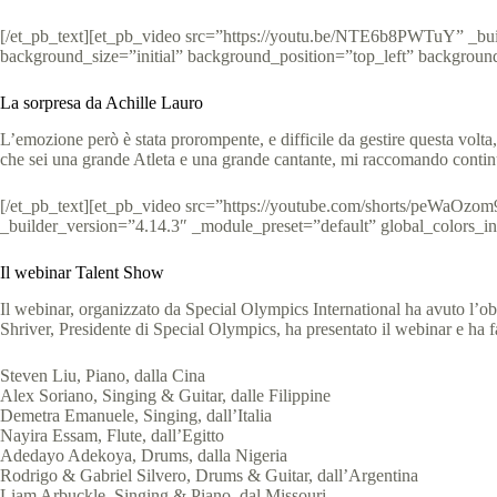
[/et_pb_text][et_pb_video src=”https://youtu.be/NTE6b8PWTuY” _buil
background_size=”initial” background_position=”top_left” backgroun
La sorpresa da Achille Lauro
L’emozione però è stata prorompente, e difficile da gestire questa vol
che sei una grande Atleta e una grande cantante, mi raccomando contin
[/et_pb_text][et_pb_video src=”https://youtube.com/shorts/peWaOzom
_builder_version=”4.14.3″ _module_preset=”default” global_colors_i
Il webinar Talent Show
Il webinar, organizzato da Special Olympics International ha avuto l’obi
Shriver, Presidente di Special Olympics, ha presentato il webinar e ha fa
Steven Liu, Piano, dalla Cina
Alex Soriano, Singing & Guitar, dalle Filippine
Demetra Emanuele, Singing, dall’Italia
Nayira Essam, Flute, dall’Egitto
Adedayo Adekoya, Drums, dalla Nigeria
Rodrigo & Gabriel Silvero, Drums & Guitar, dall’Argentina
Liam Arbuckle, Singing & Piano, dal Missouri