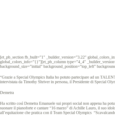
Demetra si esibi
Special
[et_pb_section fb_built=”1″ _builder_version=”3.22″ global_colors_
global_colors_info=”{}”][et_pb_column type=”4_4″ _builder_version=
background_size=”initial” background_position=”top_left” backgroun
“Grazie a Special Olympics Italia ho potuto partecipare ad un TALENT 
intervistata da Timothy Shriver in persona, il Presidente di Special Ol
Demetra
Ha scritto così Demetra Emanuele sui propri social non appena ha potuto 
suonare il pianoforte e cantare “16 marzo” di Achille Lauro, il suo idol
all’equitazione che pratica con il Team Special Olympics “Scavalcand