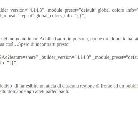
der_version=”4.14.3″ _module_preset=”default” global_colors_info=”
d_repeat=”repeat” global_colors_info=”{}”]
ta, nel momento in cui Achille Lauro in persona, poche ore dopo, le ha 
ua così…Spero di incontrarti presto”
9Ac?feature=share” _builder_version=”4.14.3″ _module_preset=”defaul
nfo=”{}”]
ettivo di far esibire un atleta di ciascuna regione di fronte ad un pubb
tto domande agli atleti partecipanti: