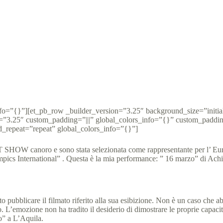
sce al Webinar Talent Show e Achille Lauro le manda un messaggio
 Olympics Italia
15 Dicembre 2022
News
3 min
info=”{}”][et_pb_row _builder_version=”3.25″ background_size=”initi
”3.25″ custom_padding=”|||” global_colors_info=”{}” custom_padding
d_repeat=”repeat” global_colors_info=”{}”]
SHOW canoro e sono stata selezionata come rappresentante per l’ Europa
ympics International” . Questa è la mia performance: ” 16 marzo” di Achi
pubblicare il filmato riferito alla sua esibizione. Non è un caso che ab
o. L’emozione non ha tradito il desiderio di dimostrare le proprie capaci
o” a L’Aquila.