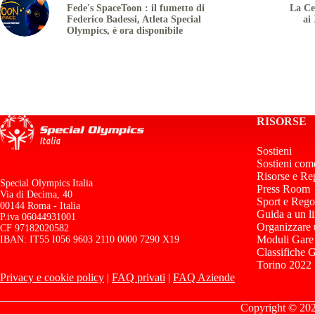
Fede's SpaceToon : il fumetto di
La Ce
Federico Badessi, Atleta Special
ai
Olympics, è ora disponibile
RISORSE
Sostieni
Sostieni com
Risorse e Re
Special Olympics Italia
Press Room
Via di Decima, 40
Sport e Rego
00144 Roma - Italia
Guida a un l
P.iva 06044931001
Organizzare
CF 97182020582
Moduli Gare
IBAN: IT55 I056 9603 2110 0000 7290 X19
Classifiche 
Torino 2022
Privacy e cookie policy
|
FAQ privati
|
FAQ Aziende
Copyright © 2026 