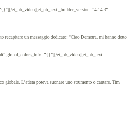
{}”][/et_pb_video][et_pb_text _builder_version=”4.14.3″
fatto recapitare un messaggio dedicato: “Ciao Demetra, mi hanno detto
t” global_colors_info=”{}”][/et_pb_video][et_pb_text
lico globale. L’atleta poteva suonare uno strumento o cantare. Tim