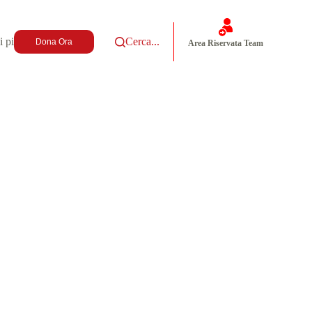
i più
Cerca...
Dona Ora
Area Riservata Team