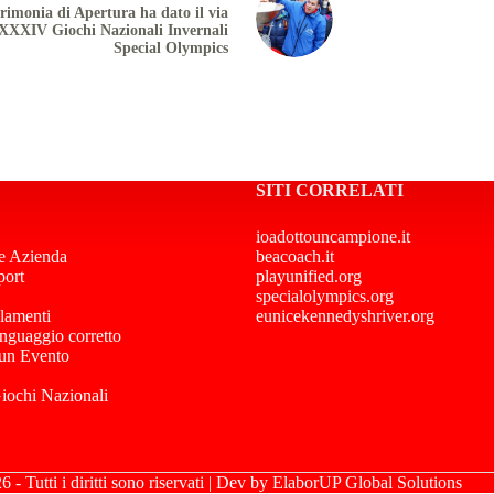
rimonia di Apertura ha dato il via
 XXXIV Giochi Nazionali Invernali
Special Olympics
SITI CORRELATI
ioadottouncampione.it
e Azienda
beacoach.it
port
playunified.org
specialolympics.org
lamenti
eunicekennedyshriver.org
inguaggio corretto
 un Evento
Giochi Nazionali
- Tutti i diritti sono riservati | Dev by
ElaborUP Global Solutions