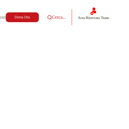
ontatti
Cerca...
Dona Ora
Area Riservata Team