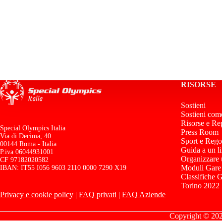
RISORSE
Sostieni
Sostieni com
Risorse e Re
Special Olympics Italia
Press Room
Via di Decima, 40
Sport e Rego
00144 Roma - Italia
Guida a un l
P.iva 06044931001
Organizzare
CF 97182020582
Moduli Gare
IBAN: IT55 I056 9603 2110 0000 7290 X19
Classifiche 
Torino 2022
Privacy e cookie policy
|
FAQ privati
|
FAQ Aziende
Copyright © 2026 