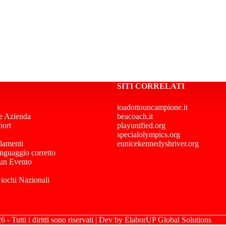
SITI CORRELATI
ioadottouncampione.it
e Azienda
beacoach.it
port
playunified.org
specialolympics.org
lamenti
eunicekennedyshriver.org
inguaggio corretto
 un Evento
Giochi Nazionali
- Tutti i diritti sono riservati | Dev by
ElaborUP Global Solutions