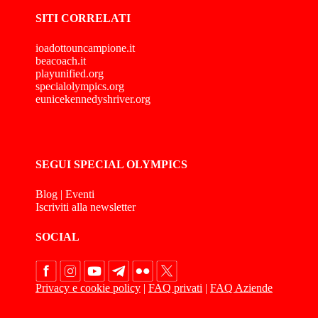
SITI CORRELATI
ioadottouncampione.it
beacoach.it
playunified.org
specialolympics.org
eunicekennedyshriver.org
SEGUI SPECIAL OLYMPICS
Blog
|
Eventi
Iscriviti alla newsletter
SOCIAL
Privacy e cookie policy
|
FAQ privati
|
FAQ Aziende