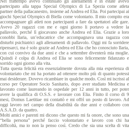
Nel frattempo avevo continuato gli allenamenti e in estate avevo
partecipato alla tappa Special Olympics di La Spezia come atleta
partner della pallacanestro, insieme ad Andrea ed Elia. Poi partecipai ai
giochi Special Olympics di Biella come volontario. Il mio compito era
accompagnare gli atleti non partecipanti a fare da spettatori alle gare.
Avevo 20 ragazzi con me e ogni giorno li portavo a vedere la
pallavolo, perché lì giocavano anche Andrea ed Elia. Grazie a loro
conobbi Ilaria, un’educatrice che accompagnava una ragazza con
disturbi psichiatrici agli allenamenti di pallavolo. Oggi mi fa sorridere
ripensarci, ma è solo grazie ad Andrea ed Elia che ho conosciuto Ilaria,
con cui convivo da due anni e che a settembre diventerà mia moglie.
Quindi è colpa di Andrea ed Elia se sono felicemente fidanzato e
sorrido ogni giorno alla vita.
Tutta questa felicità era essenzialmente dovuta alla mia esperienza di
volontariato che mi ha portato ad ottenere molto più di quanto potessi
mai desiderare. Dovevo ricambiare in qualche modo. Così mi iscrissi al
corso per Operatore Socio Sanitario, dopo aver studiato Medicina e
lavorato come laureando in ospedale per 12 anni in tutto, per poter
avere la qualifica di O.S.S. e lavorare con Elia. Finito il corso di 9
mesi, Domus Laetitiae mi contattò e mi offrì un posto di lavoro. Ad
oggi lavoro nel campo della disabilità da due anni e collaboro con
A.S.A.D. da quattro.
Molti amici e parenti mi dicono che questo mi fa onore, che sono una
“bella persona” perché faccio volontariato e lavoro con chi ha
difficoltà, ma io non la penso così. Credo che sia una scelta di vita