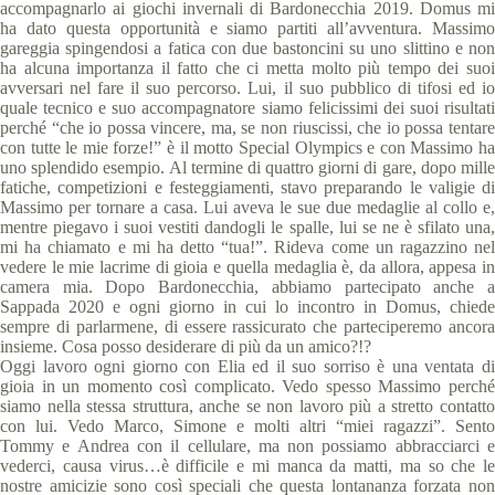
accompagnarlo ai giochi invernali di Bardonecchia 2019. Domus mi
ha dato questa opportunità e siamo partiti all’avventura. Massimo
gareggia spingendosi a fatica con due bastoncini su uno slittino e non
ha alcuna importanza il fatto che ci metta molto più tempo dei suoi
avversari nel fare il suo percorso. Lui, il suo pubblico di tifosi ed io
quale tecnico e suo accompagnatore siamo felicissimi dei suoi risultati
perché “che io possa vincere, ma, se non riuscissi, che io possa tentare
con tutte le mie forze!” è il motto Special Olympics e con Massimo ha
uno splendido esempio. Al termine di quattro giorni di gare, dopo mille
fatiche, competizioni e festeggiamenti, stavo preparando le valigie di
Massimo per tornare a casa. Lui aveva le sue due medaglie al collo e,
mentre piegavo i suoi vestiti dandogli le spalle, lui se ne è sfilato una,
mi ha chiamato e mi ha detto “tua!”. Rideva come un ragazzino nel
vedere le mie lacrime di gioia e quella medaglia è, da allora, appesa in
camera mia. Dopo Bardonecchia, abbiamo partecipato anche a
Sappada 2020 e ogni giorno in cui lo incontro in Domus, chiede
sempre di parlarmene, di essere rassicurato che parteciperemo ancora
insieme. Cosa posso desiderare di più da un amico?!?
Oggi lavoro ogni giorno con Elia ed il suo sorriso è una ventata di
gioia in un momento così complicato. Vedo spesso Massimo perché
siamo nella stessa struttura, anche se non lavoro più a stretto contatto
con lui. Vedo Marco, Simone e molti altri “miei ragazzi”. Sento
Tommy e Andrea con il cellulare, ma non possiamo abbracciarci e
vederci, causa virus…è difficile e mi manca da matti, ma so che le
nostre amicizie sono così speciali che questa lontananza forzata non