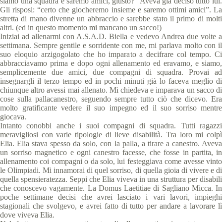
siamo una squadra e saremo amici, giusto?” Aveva già deciso tutto lui.
Gli risposi: “certo che giocheremo insieme e saremo ottimi amici”. La
stretta di mano divenne un abbraccio e sarebbe stato il primo di molti
altri. (ed in questo momento mi mancano un sacco!)
Iniziai ad allenarmi con A.S.A.D. Biella e vedevo Andrea due volte a
settimana. Sempre gentile e sorridente con me, mi parlava molto con il
suo eloquio arzigogolato che ho imparato a decifrare col tempo. Ci
abbracciavamo prima e dopo ogni allenamento ed eravamo, e siamo,
semplicemente due amici, due compagni di squadra. Provai ad
insegnargli il terzo tempo ed in pochi minuti già lo faceva meglio di
chiunque altro avessi mai allenato. Mi chiedeva e imparava un sacco di
cose sulla pallacanestro, seguendo sempre tutto ciò che dicevo. Era
molto gratificante vedere il suo impegno ed il suo sorriso mentre
giocava.
Intanto conobbi anche i suoi compagni di squadra. Tutti ragazzi
meravigliosi con varie tipologie di lieve disabilità. Tra loro mi colpì
Elia. Elia stava spesso da solo, con la palla, a tirare a canestro. Aveva
un sorriso magnetico e ogni canestro facesse, che fosse in partita, in
allenamento coi compagni o da solo, lui festeggiava come avesse vinto
le Olimpiadi. Mi innamorai di quel sorriso, di quella gioia di vivere e di
quella spensieratezza. Seppi che Elia viveva in una struttura per disabili
che conoscevo vagamente. La Domus Laetitiae di Sagliano Micca. In
poche settimane decisi che avrei lasciato i vari lavori, impieghi
stagionali che svolgevo, e avrei fatto di tutto per andare a lavorare lì
dove viveva Elia.