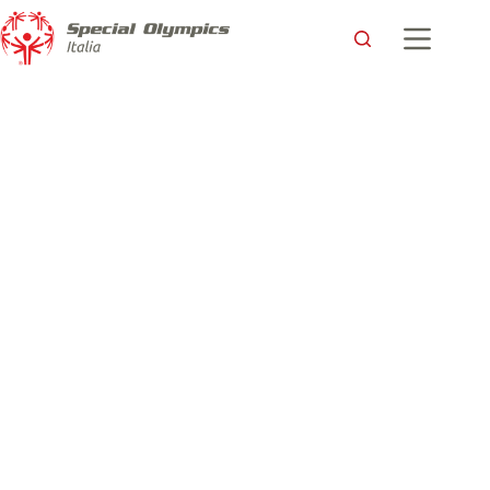
“È tutta colpa di Andrea!” – la testimonianza di un Volontario