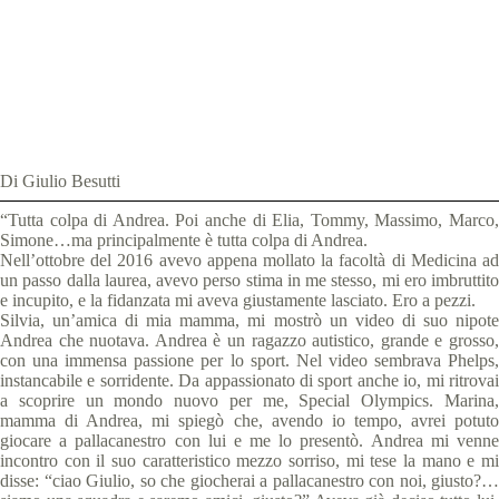
Special Olympics Italia
7 Aprile 2020
News
,
Testimonianze dei Partner
,
Volontari
7 min
Di Giulio Besutti
“Tutta colpa di Andrea. Poi anche di Elia, Tommy, Massimo, Marco,
Simone…ma principalmente è tutta colpa di Andrea.
Nell’ottobre del 2016 avevo appena mollato la facoltà di Medicina ad
un passo dalla laurea, avevo perso stima in me stesso, mi ero imbruttito
e incupito, e la fidanzata mi aveva giustamente lasciato. Ero a pezzi.
Silvia, un’amica di mia mamma, mi mostrò un video di suo nipote
Andrea che nuotava. Andrea è un ragazzo autistico, grande e grosso,
con una immensa passione per lo sport. Nel video sembrava Phelps,
instancabile e sorridente. Da appassionato di sport anche io, mi ritrovai
a scoprire un mondo nuovo per me, Special Olympics. Marina,
mamma di Andrea, mi spiegò che, avendo io tempo, avrei potuto
giocare a pallacanestro con lui e me lo presentò. Andrea mi venne
incontro con il suo caratteristico mezzo sorriso, mi tese la mano e mi
disse: “ciao Giulio, so che giocherai a pallacanestro con noi, giusto?…