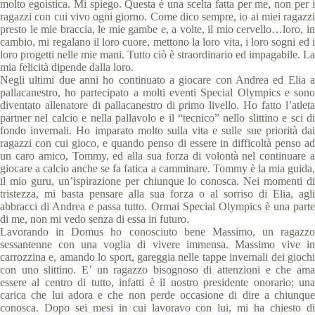
molto egoistica. Mi spiego. Questa è una scelta fatta per me, non per i
ragazzi con cui vivo ogni giorno. Come dico sempre, io ai miei ragazzi
presto le mie braccia, le mie gambe e, a volte, il mio cervello…loro, in
cambio, mi regalano il loro cuore, mettono la loro vita, i loro sogni ed i
loro progetti nelle mie mani. Tutto ciò è straordinario ed impagabile. La
mia felicità dipende dalla loro.
Negli ultimi due anni ho continuato a giocare con Andrea ed Elia a
pallacanestro, ho partecipato a molti eventi Special Olympics e sono
diventato allenatore di pallacanestro di primo livello. Ho fatto l’atleta
partner nel calcio e nella pallavolo e il “tecnico” nello slittino e sci di
fondo invernali. Ho imparato molto sulla vita e sulle sue priorità dai
ragazzi con cui gioco, e quando penso di essere in difficoltà penso ad
un caro amico, Tommy, ed alla sua forza di volontà nel continuare a
giocare a calcio anche se fa fatica a camminare. Tommy è la mia guida,
il mio guru, un’ispirazione per chiunque lo conosca. Nei momenti di
tristezza, mi basta pensare alla sua forza o al sorriso di Elia, agli
abbracci di Andrea e passa tutto. Ormai Special Olympics è una parte
di me, non mi vedo senza di essa in futuro.
Lavorando in Domus ho conosciuto bene Massimo, un ragazzo
sessantenne con una voglia di vivere immensa. Massimo vive in
carrozzina e, amando lo sport, gareggia nelle tappe invernali dei giochi
con uno slittino. E’ un ragazzo bisognoso di attenzioni e che ama
essere al centro di tutto, infatti è il nostro presidente onorario; una
carica che lui adora e che non perde occasione di dire a chiunque
conosca. Dopo sei mesi in cui lavoravo con lui, mi ha chiesto di