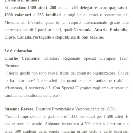
L’evento in numeri
Si attendono
1400 atleti
,
268
tecnici,
285 delegati e accompagnatori
,
1000 volontari
e
535 familiari
e migliaia di amici e sostenitori del
Movimento. L’evento gode di un respiro internazionale grazie alla
partecipazione di 7 paesi stranieri, quali
Germania
,
Austria
,
Finlandia
,
Cipro
,
Canada
,
Portogallo
e
Repubblica di San Marino
.
Le dichiarazioni
Charlie Cremonte
, Direttore Regionale Special Olympics Team
Piemonte:
“I nostri giochi non sono solo il frutto del comitato organizzatore. Chi ce
lo ha fatto fare? 1.500 atleti. In quanti siamo? Tantissime realtà ci
affiancano, il territorio c’è. Con Special Olympics vogliamo attivare un
cambiamento culturale concreto”.
Susanna Rovere
, Direttore Provinciale e Vicepresidente del COL:
“Numeri impressionanti, parliamo di 1.000 volontari per 1.500 atleti. E
poi ci sono le scuole. Abbiamo incontrato 4.500 atleti sul territorio e
circa 500 studenti della scuola materna primo ciclo e delle superiori