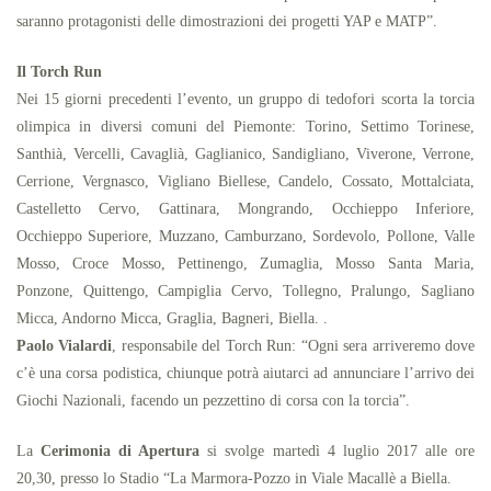
saranno protagonisti delle dimostrazioni dei progetti YAP e MATP”.
Il Torch Run
Nei 15 giorni precedenti l’evento, un gruppo di tedofori scorta la torcia
olimpica in diversi comuni del Piemonte: Torino, Settimo Torinese,
Santhià, Vercelli, Cavaglià, Gaglianico, Sandigliano, Viverone, Verrone,
Cerrione, Vergnasco, Vigliano Biellese, Candelo, Cossato, Mottalciata,
Castelletto Cervo, Gattinara, Mongrando, Occhieppo Inferiore,
Occhieppo Superiore, Muzzano, Camburzano, Sordevolo, Pollone, Valle
Mosso, Croce Mosso, Pettinengo, Zumaglia, Mosso Santa Maria,
Ponzone, Quittengo, Campiglia Cervo, Tollegno, Pralungo, Sagliano
Micca, Andorno Micca, Graglia, Bagneri, Biella. .
Paolo Vialardi
, responsabile del Torch Run: “Ogni sera arriveremo dove
c’è una corsa podistica, chiunque potrà aiutarci ad annunciare l’arrivo dei
Giochi Nazionali, facendo un pezzettino di corsa con la torcia”.
La
Cerimonia di Apertura
si svolge martedì 4 luglio 2017 alle ore
20,30, presso lo Stadio “La Marmora-Pozzo in Viale Macallè a Biella.