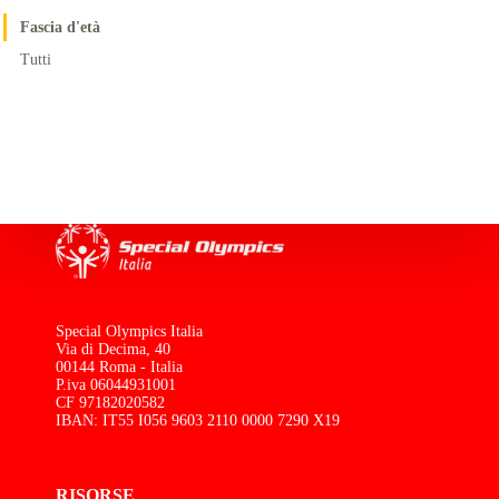
Fascia d'età
Tutti
Special Olympics Italia
Via di Decima, 40
00144 Roma - Italia
P.iva 06044931001
CF 97182020582
IBAN: IT55 I056 9603 2110 0000 7290 X19
RISORSE