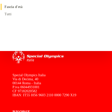
Fascia d'età
Tutti
Special Olympics Italia
Via di Decima, 40
00144 Roma - Italia
P.iva 06044931001
CF 97182020582
IBAN: IT55 I056 9603 2110 0000 7290 X19
RISORSE