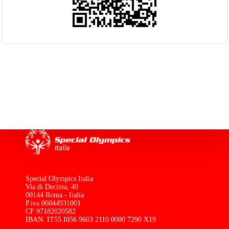
Special Olympics Italia
Via di Decima, 40
00144 Roma - Italia
P.iva 06044931001
CF 97182020582
IBAN: IT55 I056 9603 2110 0000 7290 X19