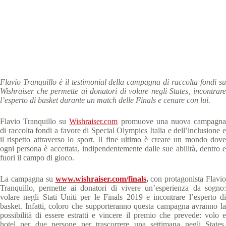
Special Olympics Italia
29 Aprile 2019
News
3 min
Flavio Tranquillo è il testimonial della campagna di raccolta fondi su
Wishraiser che permette ai donatori di volare negli States, incontrare
l’esperto di basket durante un match delle Finals e cenare con lui.
Flavio Tranquillo su
Wishraiser.com
promuove una nuova campagn
di raccolta fondi a favore di Special Olympics Italia e dell’inclusione e
il rispetto attraverso lo sport. Il fine ultimo è creare un mondo dove
ogni persona è accettata, indipendentemente dalle sue abilità, dentro e
fuori il campo di gioco.
La campagna su
www.wishraiser.com/finals
,
con protagonista Flavio
Tranquillo, permette ai donatori di vivere un’esperienza da sogno:
volare negli Stati Uniti per le Finals 2019 e incontrare l’esperto di
basket. Infatti, coloro che supporteranno questa campagna avranno la
possibilità di essere estratti e vincere il premio che prevede: volo e
hotel per due persone per trascorrere una settimana negli States,