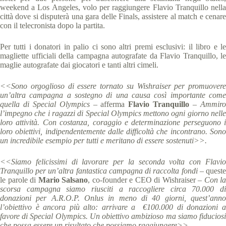
weekend a Los Angeles, volo per raggiungere Flavio Tranquillo nella
città dove si disputerà una gara delle Finals, assistere al match e cenare
con il telecronista dopo la partita.
Per tutti i donatori in palio ci sono altri premi esclusivi: il libro e le
magliette ufficiali della campagna autografate da Flavio Tranquillo, le
maglie autografate dai giocatori e tanti altri cimeli.
<<Sono orgoglioso di essere tornato su Wishraiser per promuovere
un’altra campagna a sostegno di una causa così importante come
quella di Special Olympics
– afferma
Flavio Tranquillo
–
Ammir
l’impegno che i ragazzi di Special Olympics mettono ogni giorno nelle
loro attività. Con costanza, coraggio e determinazione perseguono i
loro obiettivi, indipendentemente dalle difficoltà che incontrano. Sono
un incredibile esempio per tutti e meritano di essere sostenuti>>.
<<Siamo felicissimi di lavorare per la seconda volta con Flavio
Tranquillo per un’altra fantastica campagna di raccolta fondi –
queste
le parole di
Mario Salsano
, co-founder e CEO di Wishraiser
– Con la
scorsa campagna siamo riusciti a raccogliere circa 70.000 di
donazioni per A.R.O.P. Onlus in meno di 40 giorni, quest’anno
l’obiettivo è ancora più alto: arrivare a €100.000 di donazioni a
favore di Special Olympics. Un obiettivo ambizioso ma siamo fiduciosi
che possa essere un risultato che possiamo raggiungere>>.