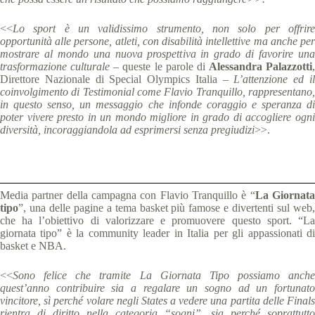
<<
Lo sport è un validissimo strumento, non solo per offrire
opportunità alle persone, atleti, con disabilità intellettive ma anche per
mostrare al mondo una nuova prospettiva in grado di favorire una
trasformazione culturale –
queste le parole di
Alessandra Palazzotti
,
Direttore Nazionale di Special Olympics Italia
– L’attenzione ed i
coinvolgimento di Testimonial come Flavio Tranquillo, rappresentano,
in questo senso, un messaggio che infonde coraggio e speranza di
poter vivere presto in un mondo migliore in grado di accogliere ogni
diversità, incoraggiandola ad esprimersi senza pregiudizi
>>.
Media partner della campagna con Flavio Tranquillo è “
La Giornat
tipo
”, una delle pagine a tema basket più famose e divertenti sul web,
che ha l’obiettivo di valorizzare e promuovere questo sport. “La
giornata tipo” è la community leader in Italia per gli appassionati di
basket e NBA.
<<
Sono felice che tramite La Giornata Tipo possiamo anche
quest’anno contribuire sia a regalare un sogno ad un fortunato
vincitore, sì perché volare negli States a vedere una partita delle Finals
rientra di diritto nella categoria “sogni”, sia perché soprattutto