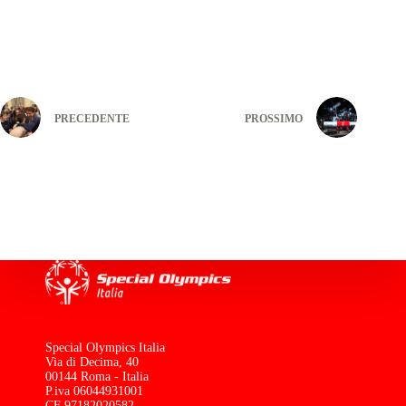
PRECEDENTE
PROSSIMO
Special Olympics Italia
Via di Decima, 40
00144 Roma - Italia
P.iva 06044931001
CF 97182020582