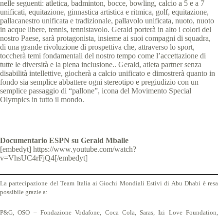
nelle seguenti: atletica, badminton, bocce, bowling, calcio a 5 e a 7
unificati, equitazione, ginnastica artistica e ritmica, golf, equitazione,
pallacanestro unificata e tradizionale, pallavolo unificata, nuoto, nuoto
in acque libere, tennis, tennistavolo. Gerald porterà in alto i colori del
nostro Paese, sarà protagonista, insieme ai suoi compagni di squadra,
di una grande rivoluzione di prospettiva che, attraverso lo sport,
toccherà temi fondamentali del nostro tempo come l’accettazione di
tutte le diversità e la piena inclusione.. Gerald, atleta partner senza
disabilità intellettive, giocherà a calcio unificato e dimostrerà quanto in
fondo sia semplice abbattere ogni stereotipo e pregiudizio con un
semplice passaggio di “pallone”, icona del Movimento Special
Olympics in tutto il mondo.
Documentario ESPN su Gerald Mballe
[embedyt] https://www.youtube.com/watch?
v=VhsUC4rFjQ4[/embedyt]
La partecipazione del Team Italia ai Giochi Mondiali Estivi di Abu Dhabi è resa
possibile grazie a:
P&G, OSO – Fondazione Vodafone, Coca Cola, Saras, Izi Love Foundation,