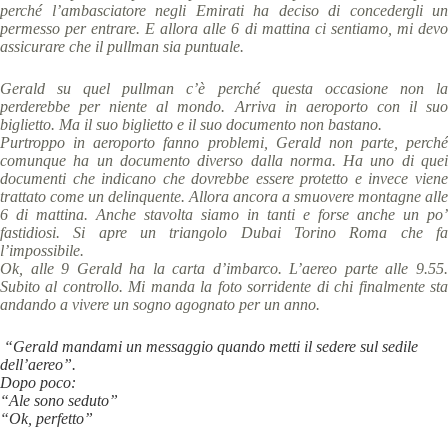
perché l’ambasciatore negli Emirati ha deciso di concedergli un
permesso per entrare. E allora alle 6 di mattina ci sentiamo, mi devo
assicurare che il pullman sia puntuale.
Gerald su quel pullman c’è perché questa occasione non la
perderebbe per niente al mondo. Arriva in aeroporto con il suo
biglietto. Ma il suo biglietto e il suo documento non bastano.
Purtroppo in aeroporto fanno problemi, Gerald non parte, perché
comunque ha un documento diverso dalla norma. Ha uno di quei
documenti che indicano che dovrebbe essere protetto e invece viene
trattato come un delinquente. Allora ancora a smuovere montagne alle
6 di mattina. Anche stavolta siamo in tanti e forse anche un po’
fastidiosi. Si apre un triangolo Dubai Torino Roma che fa
l’impossibile.
Ok, alle 9 Gerald ha la carta d’imbarco. L’aereo parte alle 9.55.
Subito al controllo. Mi manda la foto sorridente di chi finalmente sta
andando a vivere un sogno agognato per un anno.
“Gerald mandami un messaggio quando metti il sedere sul sedile
dell’aereo”.
Dopo poco:
“Ale sono seduto”
“Ok, perfetto”