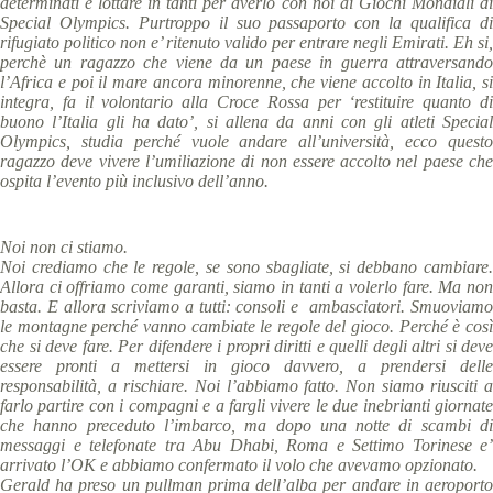
determinati e lottare in tanti per averlo con noi ai Giochi Mondiali di
Special Olympics. Purtroppo il suo passaporto con la qualifica di
rifugiato politico non e’ ritenuto valido per entrare negli Emirati. Eh si,
perchè un ragazzo che viene da un paese in guerra attraversando
l’Africa e poi il mare ancora minorenne, che viene accolto in Italia, si
integra, fa il volontario alla Croce Rossa per ‘restituire quanto di
buono l’Italia gli ha dato’, si allena da anni con gli atleti Special
Olympics, studia perché vuole andare all’università, ecco questo
ragazzo deve vivere l’umiliazione di non essere accolto nel paese che
ospita l’evento più inclusivo dell’anno.
Noi non ci stiamo.
Noi crediamo che le regole, se sono sbagliate, si debbano cambiare.
Allora ci offriamo come garanti, siamo in tanti a volerlo fare. Ma non
basta. E allora scriviamo a tutti: consoli e ambasciatori. Smuoviamo
le montagne perché vanno cambiate le regole del gioco. Perché è così
che si deve fare. Per difendere i propri diritti e quelli degli altri si deve
essere pronti a mettersi in gioco davvero, a prendersi delle
responsabilità, a rischiare. Noi l’abbiamo fatto. Non siamo riusciti a
farlo partire con i compagni e a fargli vivere le due inebrianti giornate
che hanno preceduto l’imbarco, ma dopo una notte di scambi di
messaggi e telefonate tra Abu Dhabi, Roma e Settimo Torinese e’
arrivato l’OK e abbiamo confermato il volo che avevamo opzionato.
Gerald ha preso un pullman prima dell’alba per andare in aeroporto