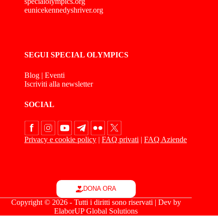
specialolympics.org
eunicekennedyshriver.org
SEGUI SPECIAL OLYMPICS
Blog
|
Eventi
Iscriviti alla newsletter
SOCIAL
Privacy e cookie policy
|
FAQ privati
|
FAQ Aziende
DONA ORA
Copyright © 2026 - Tutti i diritti sono riservati | Dev by
ElaborUP Global Solutions