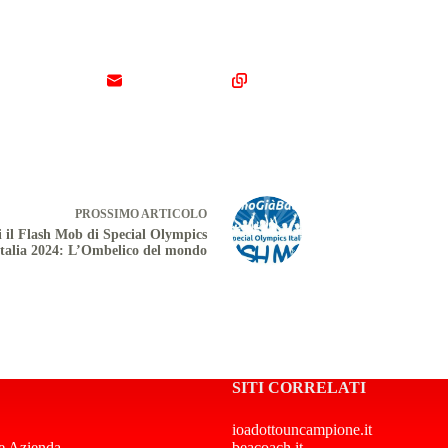
PROSSIMO
ARTICOLO
 il Flash Mob di Special Olympics
Italia 2024: L’Ombelico del mondo
SITI CORRELATI
ioadottouncampione.it
e Azienda
beacoach.it