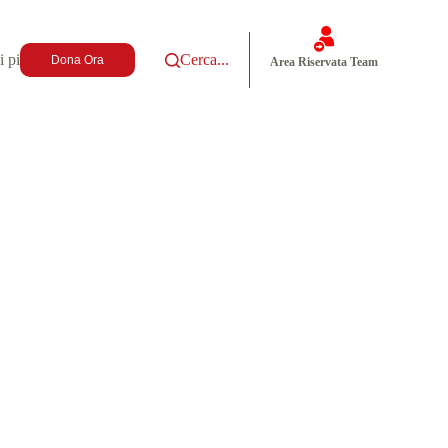
i più
Cerca...
Dona Ora
Area Riservata Team