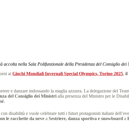
rino 2025: I ministri Locatelli, Abodi e Santanché alla presentazione 
 Olympics Italia
28 Novembre 2024
News
4 min
à accolta nella Sala Polifunzionale della Presidenza del Consiglio dei 
orni ai
Giochi Mondiali Invernali Special Olympics, Torino 2025
,
i
 correre e danzare indossando la maglia azzurra. La delegazione del Team
nza del Consiglio dei Ministri
alla presenza del Ministro per le Disabil
hé
.
 disabilità e vuole celebrare tutti i futuri protagonisti italiani dell’
on le racchette da neve
a
Sestriere, danza sportiva e snowboard
a
B