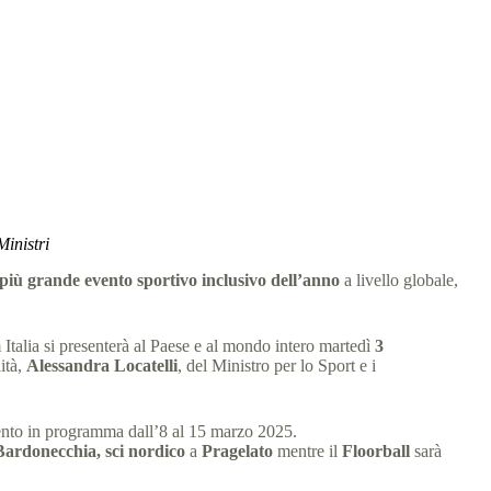
della Delegazione Italiana
Ministri
l più grande evento sportivo inclusivo dell’anno
a livello globale,
 Italia si presenterà al Paese e al mondo intero martedì
3
ità,
Alessandra Locatelli
, del Ministro per lo Sport e i
evento in programma dall’8 al 15 marzo 2025.
ardonecchia, sci nordico
a
Pragelato
mentre il
Floorball
sarà