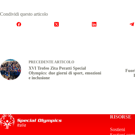
Condividi questo articolo
PRECEDENTE
ARTICOLO
XVI Trofeo Zita Peratti Special
Fuori
Olympics: due giorni di sport, emozioni
e inclusione
RISORSE
Sostieni
Sostieni com