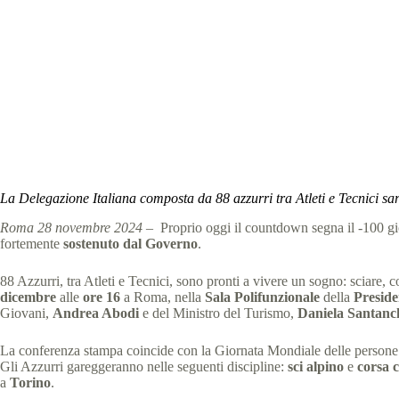
Giochi Mondiali invernali Special Olympics, To
Special
La Delegazione Italiana composta da 88 azzurri tra Atleti e Tecnici sar
Roma 28 novembre 2024
– Proprio oggi il countdown segna il -100 gi
fortemente
sostenuto dal Governo
.
88 Azzurri, tra Atleti e Tecnici, sono pronti a vivere un sogno: sciare,
dicembre
alle
ore 16
a Roma, nella
Sala Polifunzionale
della
Preside
Giovani,
Andrea Abodi
e del Ministro del Turismo,
Daniela Santanc
La conferenza stampa coincide con la Giornata Mondiale delle persone con
Gli Azzurri gareggeranno nelle seguenti discipline:
sci alpino
e
corsa c
a
Torino
.