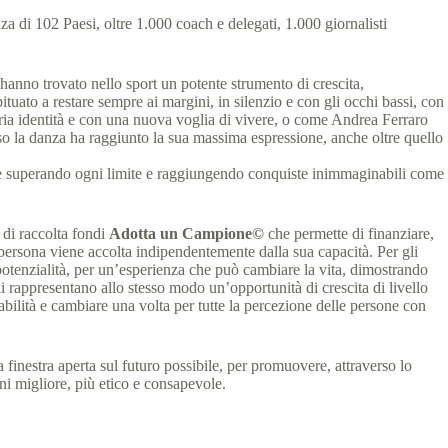
za di 102 Paesi, oltre 1.000 coach e delegati, 1.000 giornalisti
 hanno trovato nello sport un potente strumento di crescita,
ato a restare sempre ai margini, in silenzio e con gli occhi bassi, con
opria identità e con una nuova voglia di vivere, o come Andrea Ferraro
rso la danza ha raggiunto la sua massima espressione, anche oltre quello
ndo e superando ogni limite e raggiungendo conquiste inimmaginabili come
di raccolta fondi
Adotta un Campione©
che permette di finanziare,
 persona viene accolta indipendentemente dalla sua capacità. Per gli
otenzialità, per un’esperienza che può cambiare la vita, dimostrando
li rappresentano allo stesso modo un’opportunità di crescita di livello
 abilità e cambiare una volta per tutte la percezione delle persone con
 finestra aperta sul futuro possibile, per promuovere, attraverso lo
ni migliore, più etico e consapevole.