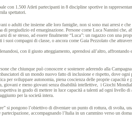
ale con 1.500 Atleti partecipanti in 8 discipline sportive in rappresentan
ila spettatori.
vani o adulti che insieme alle loro famiglie, non si sono mai arresi e che
a di pregiudizio ed emarginazione. Persone come Luca Nannini che, abitu
opriarsi di se stesso, ad essere finalmente “Luca”: un ragazzo con una pr
tutti i suoi compagni di classe, o ancora come Gaia Pezzolato che attrave
 allenandosi, con il giusto atteggiamento, aprendosi all’altro, affronta
ersone che chiunque può conoscere e sostenere aderendo alla Campagna 
Ambasciatori di un mondo nuovo fatto di inclusione e rispetto, dove ogni
a per sviluppare autonomia, piena coscienza delle proprie capacità e p
ra, giovani e meno giovani senza disabilità intellettive, i Giochi Mondia
ospettiva in grado di mettere in luce capacità a talenti ad ogni livello di
 aggiunto per la società intera.
e” si pongono l’obiettivo di diventare un punto di rottura, di svolta, una
età e partecipazione, accompagnando l’Italia in un cammino verso un doma