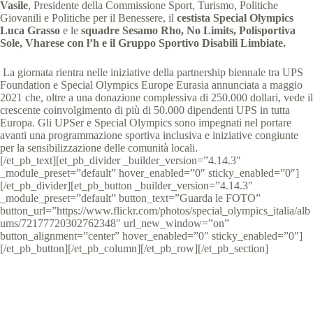
Vasile
, Presidente della Commissione Sport, Turismo, Politiche
Giovanili e Politiche per il Benessere, il
cestista Special Olympics
Luca Grasso
e le
squadre Sesamo Rho, No Limits, Polisportiva
Sole, Vharese con l’h e il Gruppo Sportivo Disabili Limbiate.
La giornata rientra nelle iniziative della partnership biennale tra UPS
Foundation e Special Olympics Europe Eurasia annunciata a maggio
2021 che, oltre a una donazione complessiva di 250.000 dollari, vede il
crescente coinvolgimento di più di 50.000 dipendenti UPS in tutta
Europa. Gli UPSer e Special Olympics sono impegnati nel portare
avanti una programmazione sportiva inclusiva e iniziative congiunte
per la sensibilizzazione delle comunità locali.
[/et_pb_text][et_pb_divider _builder_version=”4.14.3″
_module_preset=”default” hover_enabled=”0″ sticky_enabled=”0″]
[/et_pb_divider][et_pb_button _builder_version=”4.14.3″
_module_preset=”default” button_text=”Guarda le FOTO”
button_url=”https://www.flickr.com/photos/special_olympics_italia/alb
ums/72177720302762348″ url_new_window=”on”
button_alignment=”center” hover_enabled=”0″ sticky_enabled=”0″]
[/et_pb_button][/et_pb_column][/et_pb_row][/et_pb_section]