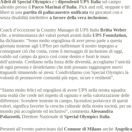
Atleti di Special Olympics
e i
dipendenti UPS Italia
sul campo
allestito presso il
Parco Marinai d’Italia
. Pick and roll, stoppate e tiri
liberi in una
partita di pallacanestro unificata
tra giocatori con e
senza disabilità intellettive
a favore della vera inclusione.
Coach d’eccezione la Country Manager di UPS Italia
Britta Weber
che, a testimonianza dei valori portati avanti dalla
UPS Foundation,
ha dichiarato: “Sono molto orgogliosa di aver preso parte a questa
giornata insieme agli UPSer per riaffermare il nostro impegno a
consegnare ciò che conta, come il messaggio di inclusione di oggi,
valido sul campo da gioco così come dentro e fuori le mura
dell’azienda. Crediamo nella forza delle diversità, accogliamo l’unicità
di ogni persona e desideriamo che tutti possano raggiungere nuovi
traguardi rimanendo sé stessi. Condividiamo con Special Olympics la
volontà di promuovere comunità più eque, sicure e resilienti”.
“Siamo molto felici ed orgogliosi di avere UPS nella nostra squadra:
una realtà che crede nel rispetto di ognuno e nella valorizzazione delle
differenze. Scendere insieme in campo, facendosi portavoce di questi
valori, significa favorire la crescita culturale della nostra società, per un
mondo più accogliente ed inclusivo”, commenta
Alessandra
Palazzotti,
Direttore Nazionale di
Special Olympics Italia
.
Presenti all’evento patrocinato dal
Comune di Milano
anche
Angelica