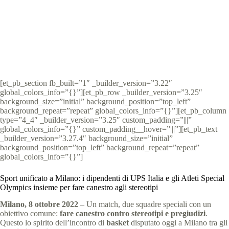
Special Olympics Italia
9 Ottobre 2022
News
,
News Lombardia
3 min
[et_pb_section fb_built=”1″ _builder_version=”3.22″
global_colors_info=”{}”][et_pb_row _builder_version=”3.25″
background_size=”initial” background_position=”top_left”
background_repeat=”repeat” global_colors_info=”{}”][et_pb_column
type=”4_4″ _builder_version=”3.25″ custom_padding=”|||”
global_colors_info=”{}” custom_padding__hover=”|||”][et_pb_text
_builder_version=”3.27.4″ background_size=”initial”
background_position=”top_left” background_repeat=”repeat”
global_colors_info=”{}”]
Sport unificato a Milano: i dipendenti di UPS Italia e gli Atleti Special
Olympics insieme per fare canestro agli stereotipi
Milano, 8 ottobre 2022
– Un match, due squadre speciali con un
obiettivo comune:
fare canestro contro stereotipi e pregiudizi
.
Questo lo spirito dell’incontro di
basket
disputato oggi a Milano tra gli