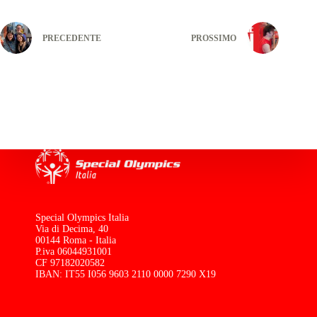
PRECEDENTE
PROSSIMO
Special Olympics Italia
Via di Decima, 40
00144 Roma - Italia
P.iva 06044931001
CF 97182020582
IBAN: IT55 I056 9603 2110 0000 7290 X19