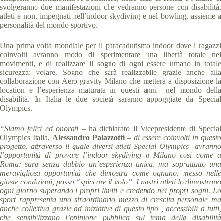
svolgeranno due manifestazioni che vedranno persone con disabilità,
atleti e non, impegnati nell’indoor skydiving e nel bowling, assieme a
personalità del mondo sportivo.
Una prima volta mondiale per il paracadutismo indoor dove i ragazzi
coinvolti avranno modo di sperimentare una libertà totale nei
movimenti, e di realizzare il sogno di ogni essere umano in totale
sicurezza: volare. Sogno che sarà realizzabile grazie anche alla
collaborazione con Aero gravity Milano che metterà a disposizione la
location e l’esperienza maturata in questi anni nel mondo della
disabilità. In Italia le due società saranno appoggiate da Special
Olympics.
“Siamo felici ed onorati
– ha dichiarato il Vicepresidente di Specia
Olympics Italia,
Alessandro Palazzotti
–
di essere coinvolti in questo
progetto, attraverso il quale diversi atleti Special Olympics avranno
l’opportunità di provare l’indoor skydiving a Milano così come a
Roma: sarà senza dubbio un’esperienza unica, ma soprattutto una
meravigliosa opportunità che dimostra come ognuno, messo nelle
giuste condizioni, possa “spiccare il volo”. I nostri atleti lo dimostrano
ogni giorno superando i propri limiti e credendo nei propri sogni. Lo
sport rappresenta uno straordinario mezzo di crescita personale ma
anche collettiva grazie ad iniziative di questo tipo , accessibili a tutti,
che sensibilizzano l’opinione pubblica sul tema della disabilità