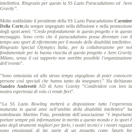
intellettiva. Ringrazio per questo la SS Lazio Paracadutismo ed Aero
Gravity”
.
Molto soddisfatto il presidente della SS Lazio Paracadutismo
Carmine
Della Corte
,da sempre impegnato nella diffusione e nella promozione
degli sport aerei: “
Credo profondamente in questo progetto e in quest
messaggio. Sono certo che il paracadutismo possa diventare con il
tempo uno sport di riferimento per il mondo delle disabilità intellettive.
Ringrazio Special Olympics Italia, per la collaborazione per noi
fondamentale per la buona riuscita di questo progetto e Aero Gravity
Milano, senza il cui supporto non sarebbe possibile l’organizzazione
dell’evento
”.
“
Sono entusiasta ed allo stesso tempo orgoglioso di poter conoscere
persone così speciali che hanno tanto da insegnarci
.” Ha dichiarat
Sandro Andreotti
AD di Aero Gravity ”
Condividere con loro l
nostra esperienza di volo ci rende fieri
”.
“
La SS Lazio Bowling metterà a disposizione tutta l’esperienza
maturata in questi anni nell’ambito della disabilità intellettiva
” ha
sottolineato
Martino Pota
, presidente dell’associazione “
è important
portare sempre più informazione in merito a questo mondo e lo sport è
uno degli strumenti migliori per farlo, i nostri tecnici e i nostri ragazzi
sono emozionati di far parte di un progetto come Sports for