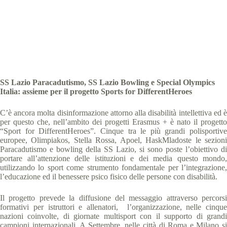
Special Olympics Italia
2 Agosto 2019
News
3 min
SS Lazio Paracadutismo, SS Lazio Bowling e Special Olympics
Italia: assieme per il progetto Sports for DifferentHeroes
C’è ancora molta disinformazione attorno alla disabilità intellettiva ed è
per questo che, nell’ambito dei progetti Erasmus + è nato il progetto
“Sport for DifferentHeroes”. Cinque tra le più grandi polisportive
europee, Olimpiakos, Stella Rossa, Apoel, HaskMladoste le sezioni
Paracadutismo e bowling della SS Lazio, si sono poste l’obiettivo di
portare all’attenzione delle istituzioni e dei media questo mondo,
utilizzando lo sport come strumento fondamentale per l’integrazione,
l’educazione ed il benessere psico fisico delle persone con disabilità.
Il progetto prevede la diffusione del messaggio attraverso percorsi
formativi per istruttori e allenatori, l’organizzazione, nelle cinque
nazioni coinvolte, di giornate multisport con il supporto di grandi
campioni internazionali. A Settembre, nelle città di Roma e Milano si