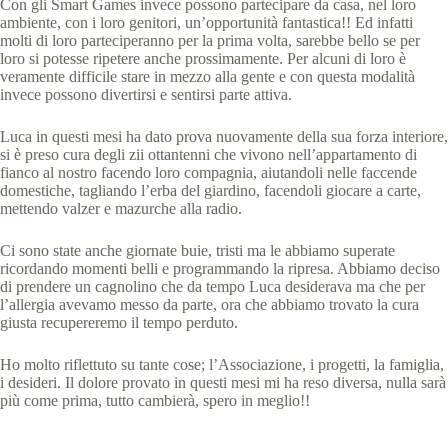
Con gli Smart Games invece possono partecipare da casa, nel loro
ambiente, con i loro genitori, un’opportunità fantastica!! Ed infatti
molti di loro parteciperanno per la prima volta, sarebbe bello se per
loro si potesse ripetere anche prossimamente. Per alcuni di loro è
veramente difficile stare in mezzo alla gente e con questa modalità
invece possono divertirsi e sentirsi parte attiva.
Luca in questi mesi ha dato prova nuovamente della sua forza interiore,
si è preso cura degli zii ottantenni che vivono nell’appartamento di
fianco al nostro facendo loro compagnia, aiutandoli nelle faccende
domestiche, tagliando l’erba del giardino, facendoli giocare a carte,
mettendo valzer e mazurche alla radio.
Ci sono state anche giornate buie, tristi ma le abbiamo superate
ricordando momenti belli e programmando la ripresa. Abbiamo deciso
di prendere un cagnolino che da tempo Luca desiderava ma che per
l’allergia avevamo messo da parte, ora che abbiamo trovato la cura
giusta recupereremo il tempo perduto.
Ho molto riflettuto su tante cose; l’Associazione, i progetti, la famiglia,
i desideri. Il dolore provato in questi mesi mi ha reso diversa, nulla sarà
più come prima, tutto cambierà, spero in meglio!!