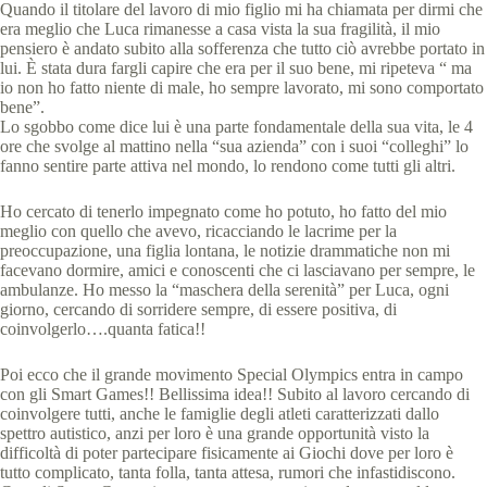
Quando il titolare del lavoro di mio figlio mi ha chiamata per dirmi che
era meglio che Luca rimanesse a casa vista la sua fragilità, il mio
pensiero è andato subito alla sofferenza che tutto ciò avrebbe portato in
lui. È stata dura fargli capire che era per il suo bene, mi ripeteva “ ma
io non ho fatto niente di male, ho sempre lavorato, mi sono comportato
bene”.
Lo sgobbo come dice lui è una parte fondamentale della sua vita, le 4
ore che svolge al mattino nella “sua azienda” con i suoi “colleghi” lo
fanno sentire parte attiva nel mondo, lo rendono come tutti gli altri.
Ho cercato di tenerlo impegnato come ho potuto, ho fatto del mio
meglio con quello che avevo, ricacciando le lacrime per la
preoccupazione, una figlia lontana, le notizie drammatiche non mi
facevano dormire, amici e conoscenti che ci lasciavano per sempre, le
ambulanze. Ho messo la “maschera della serenità” per Luca, ogni
giorno, cercando di sorridere sempre, di essere positiva, di
coinvolgerlo….quanta fatica!!
Poi ecco che il grande movimento Special Olympics entra in campo
con gli Smart Games!! Bellissima idea!! Subito al lavoro cercando di
coinvolgere tutti, anche le famiglie degli atleti caratterizzati dallo
spettro autistico, anzi per loro è una grande opportunità visto la
difficoltà di poter partecipare fisicamente ai Giochi dove per loro è
tutto complicato, tanta folla, tanta attesa, rumori che infastidiscono.