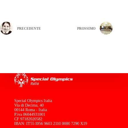
PRECEDENTE
PROSSIMO
Special Olympics Italia
Via di Decima, 40
00144 Roma - Italia
P.iva 06044931001
CF 97182020582
IBAN: IT55 I056 9603 2110 0000 7290 X19