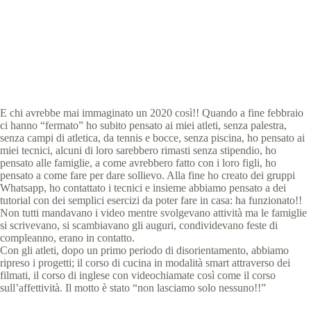
Special Olympics Italia
19 Maggio 2020
News
3 min
E chi avrebbe mai immaginato un 2020 così!! Quando a fine febbraio
ci hanno “fermato” ho subito pensato ai miei atleti, senza palestra,
senza campi di atletica, da tennis e bocce, senza piscina, ho pensato ai
miei tecnici, alcuni di loro sarebbero rimasti senza stipendio, ho
pensato alle famiglie, a come avrebbero fatto con i loro figli, ho
pensato a come fare per dare sollievo. Alla fine ho creato dei gruppi
Whatsapp, ho contattato i tecnici e insieme abbiamo pensato a dei
tutorial con dei semplici esercizi da poter fare in casa: ha funzionato!!
Non tutti mandavano i video mentre svolgevano attività ma le famiglie
si scrivevano, si scambiavano gli auguri, condividevano feste di
compleanno, erano in contatto.
Con gli atleti, dopo un primo periodo di disorientamento, abbiamo
ripreso i progetti; il corso di cucina in modalità smart attraverso dei
filmati, il corso di inglese con videochiamate così come il corso
sull’affettività. Il motto è stato “non lasciamo solo nessuno!!”