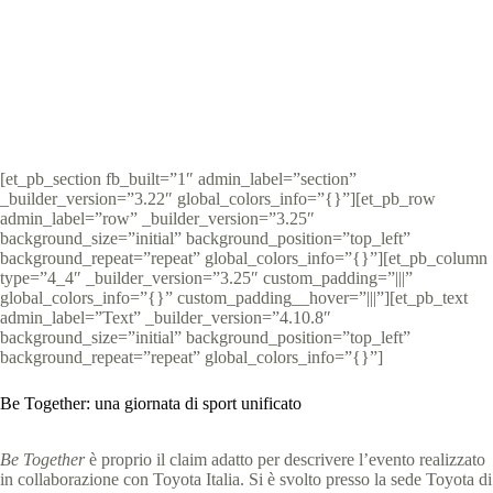
Special Olympics Italia
14 Ottobre 2021
News
4 min
[et_pb_section fb_built=”1″ admin_label=”section”
_builder_version=”3.22″ global_colors_info=”{}”][et_pb_row
admin_label=”row” _builder_version=”3.25″
background_size=”initial” background_position=”top_left”
background_repeat=”repeat” global_colors_info=”{}”][et_pb_column
type=”4_4″ _builder_version=”3.25″ custom_padding=”|||”
global_colors_info=”{}” custom_padding__hover=”|||”][et_pb_text
admin_label=”Text” _builder_version=”4.10.8″
background_size=”initial” background_position=”top_left”
background_repeat=”repeat” global_colors_info=”{}”]
Be Together: una giornata di sport unificato
Be Together
è proprio il claim adatto per descrivere l’evento realizzato
in collaborazione con Toyota Italia. Si è svolto presso la sede Toyota di