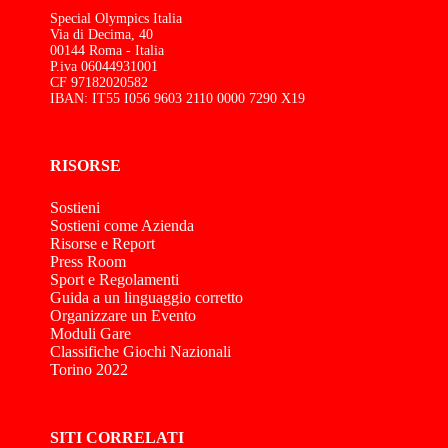
Special Olympics Italia
Via di Decima, 40
00144 Roma - Italia
P.iva 06044931001
CF 97182020582
IBAN: IT55 I056 9603 2110 0000 7290 X19
RISORSE
Sostieni
Sostieni come Azienda
Risorse e Report
Press Room
Sport e Regolamenti
Guida a un linguaggio corretto
Organizzare un Evento
Moduli Gare
Classifiche Giochi Nazionali
Torino 2022
SITI CORRELATI