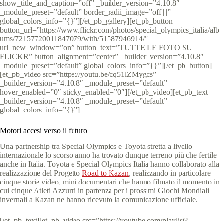
show_title_and_caption=”off” _builder_version=”4.10.8″
_module_preset=”default” border_radii_image=”off||||”
global_colors_info=”{}”][/et_pb_gallery][et_pb_button
button_url=”https://www.flickr.com/photos/special_olympics_italia/alb
ums/72157720011847079/with/51587946914/”
url_new_window=”on” button_text=”TUTTE LE FOTO SU
FLICKR” button_alignment=”center” _builder_version=”4.10.8″
_module_preset=”default” global_colors_info=”{}”][/et_pb_button]
[et_pb_video src=”https://youtu.be/cq51lZMygcs”
_builder_version=”4.10.8″ _module_preset=”default”
hover_enabled=”0″ sticky_enabled=”0″][/et_pb_video][et_pb_text
_builder_version=”4.10.8″ _module_preset=”default”
global_colors_info=”{}”]
Motori accesi verso il futuro
Una partnership tra Special Olympics e Toyota stretta a livello
internazionale lo scorso anno ha trovato dunque terreno più che fertile
anche in Italia. Toyota e Special Olympics Italia hanno collaborato alla
realizzazione del Progetto
Road to Kazan
, realizzando in particolare
cinque storie video, mini documentari che hanno filmato il momento in
cui cinque Atleti Azzurri in partenza per i prossimi Giochi Mondiali
invernali a Kazan ne hanno ricevuto la comunicazione ufficiale.
[/et_pb_text][et_pb_video src=”https://youtube.com/playlist?