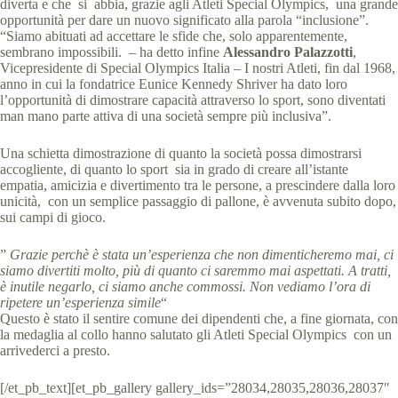
diverta e che si abbia, grazie agli Atleti Special Olympics, una grande
opportunità per dare un nuovo significato alla parola “inclusione”.
“Siamo abituati ad accettare le sfide che, solo apparentemente,
sembrano impossibili. – ha detto infine
Alessandro Palazzotti
,
Vicepresidente di Special Olympics Italia – I nostri Atleti, fin dal 1968,
anno in cui la fondatrice Eunice Kennedy Shriver ha dato loro
l’opportunità di dimostrare capacità attraverso lo sport, sono diventati
man mano parte attiva di una società sempre più inclusiva”.
Una schietta dimostrazione di quanto la società possa dimostrarsi
accogliente, di quanto lo sport sia in grado di creare all’istante
empatia, amicizia e divertimento tra le persone, a prescindere dalla loro
unicità, con un semplice passaggio di pallone, è avvenuta subito dopo,
sui campi di gioco.
”
Grazie perchè è stata un’esperienza che non dimenticheremo mai, ci
siamo divertiti molto, più di quanto ci saremmo mai aspettati. A tratti,
è inutile negarlo, ci siamo anche commossi. Non vediamo l’ora di
ripetere un’esperienza simile
“
Questo è stato il sentire comune dei dipendenti che, a fine giornata, con
la medaglia al collo hanno salutato gli Atleti Special Olympics con un
arrivederci a presto.
[/et_pb_text][et_pb_gallery gallery_ids=”28034,28035,28036,28037″