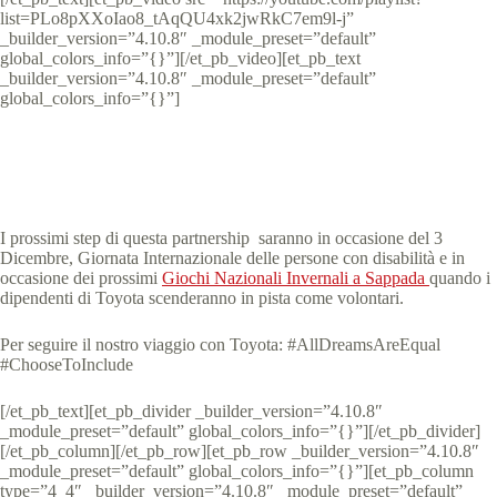
list=PLo8pXXoIao8_tAqQU4xk2jwRkC7em9l-j”
_builder_version=”4.10.8″ _module_preset=”default”
global_colors_info=”{}”][/et_pb_video][et_pb_text
_builder_version=”4.10.8″ _module_preset=”default”
global_colors_info=”{}”]
I prossimi step di questa partnership saranno in occasione del 3
Dicembre, Giornata Internazionale delle persone con disabilità e in
occasione dei prossimi
Giochi Nazionali Invernali a Sappada
quando i
dipendenti di Toyota scenderanno in pista come volontari.
Per seguire il nostro viaggio con Toyota: #AllDreamsAreEqual
#ChooseToInclude
[/et_pb_text][et_pb_divider _builder_version=”4.10.8″
_module_preset=”default” global_colors_info=”{}”][/et_pb_divider]
[/et_pb_column][/et_pb_row][et_pb_row _builder_version=”4.10.8″
_module_preset=”default” global_colors_info=”{}”][et_pb_column
type=”4_4″ _builder_version=”4.10.8″ _module_preset=”default”