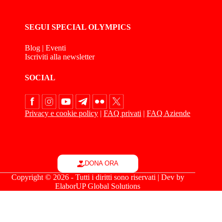
SEGUI SPECIAL OLYMPICS
Blog
|
Eventi
Iscriviti alla newsletter
SOCIAL
Privacy e cookie policy
|
FAQ privati
|
FAQ Aziende
DONA ORA
Copyright © 2026 - Tutti i diritti sono riservati | Dev by
ElaborUP Global Solutions
Le tue preferenze relative alla privacy
Informativa sulla raccolta