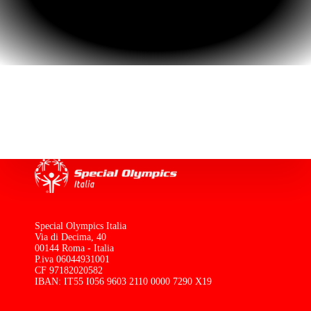
Special Olympics Italia
Via di Decima, 40
00144 Roma - Italia
P.iva 06044931001
CF 97182020582
IBAN: IT55 I056 9603 2110 0000 7290 X19