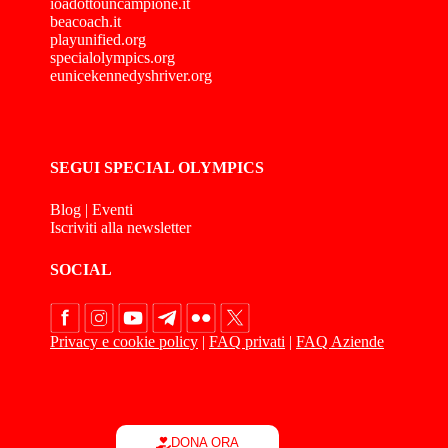
ioadottouncampione.it
beacoach.it
playunified.org
specialolympics.org
eunicekennedyshriver.org
SEGUI SPECIAL OLYMPICS
Blog
|
Eventi
Iscriviti alla newsletter
SOCIAL
Privacy e cookie policy
|
FAQ privati
|
FAQ Aziende
DONA ORA