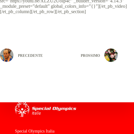
src=”https://youtu.be/XLZU2UoIp4c” _builder_version=”4.14.3″
_module_preset=”default” global_colors_info=”{}”][/et_pb_video]
[/et_pb_column][/et_pb_row][/et_pb_section]
PRECEDENTE
PROSSIMO
Special Olympics Italia