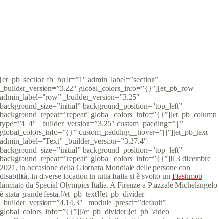
Special Olympics Italia
2 Febbraio 2022
News Toscana
1 min
[et_pb_section fb_built=”1″ admin_label=”section”
_builder_version=”3.22″ global_colors_info=”{}”][et_pb_row
admin_label=”row” _builder_version=”3.25″
background_size=”initial” background_position=”top_left”
background_repeat=”repeat” global_colors_info=”{}”][et_pb_column
type=”4_4″ _builder_version=”3.25″ custom_padding=”|||”
global_colors_info=”{}” custom_padding__hover=”|||”][et_pb_text
admin_label=”Text” _builder_version=”3.27.4″
background_size=”initial” background_position=”top_left”
background_repeat=”repeat” global_colors_info=”{}”]Il 3 dicembre
2021, in occasione della Giornata Mondiale delle persone con
disabilità, in diverse location in tutta Italia si è svolto un
Flashmob
lanciato da Special Olympics Italia. A Firenze a Piazzale Michelangelo
è stata grande festa.[/et_pb_text][et_pb_divider
_builder_version=”4.14.3″ _module_preset=”default”
global_colors_info=”{}”][/et_pb_divider][et_pb_video