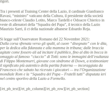
rigori.
Tra i presenti al Training Center della Lazio, il cardinale Gianfranco
Ravasi, “ministro” vaticano della Cultura, il presidente della società
bianco-celeste Claudio Lotito, Marco Tardelli e Odoacre Chierico in
veste di allenatori della “Squadra del Papa”, il tecnico della Lazio
Maurizio Sarri, il ct della nazionale albanese Edoardo Reja.
Si legge sull’Osservatore Romano del 22 Novembre 2021:
Dalla corsa sfrenata verso gli spalti, al cuore “disegnato” con le dita,
per la dedica alla fidanzata e alla mamma in tribuna; dalle braccia
agitate come fossero ali ad incitare il pubblico, fino al dito in bocca in
omaggio al famoso “ciuccio” di Totti: sono le immagini dell’esultanza
di Filippo Montemurri, giovane con sindrome di Down, a testimoniare
il significato più autentico della partita fraterna — incoraggiata da
Francesco che sabato ha ricevuto i giocatori — tra l’Organizzazione
mondiale Rom e la “Squadra del Papa – Fratelli tutti” disputata ieri
nel centro sportivo della Lazio a Formello.
[/et_pb_text][/et_pb_column][/et_pb_row][/et_pb_section]