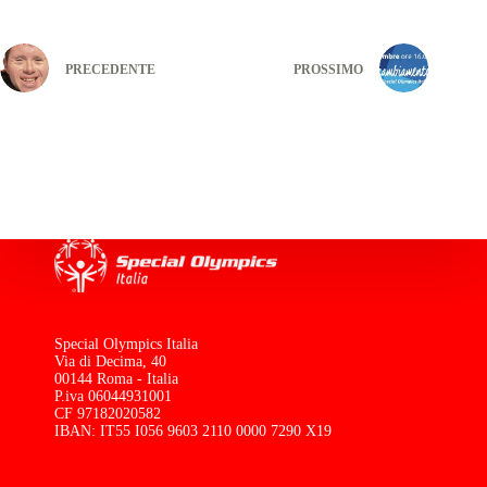
PRECEDENTE
PROSSIMO
Special Olympics Italia
Via di Decima, 40
00144 Roma - Italia
P.iva 06044931001
CF 97182020582
IBAN: IT55 I056 9603 2110 0000 7290 X19