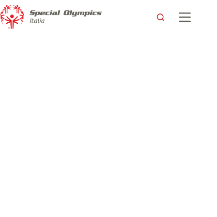
Il nostro Atleta Filippo fa doppio goal e vincono la pace e la
fratellanza