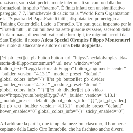
razzismo, sono stati perfettamente interpretati sul campo dalla due
formazioni, in spirito “fraterno”. È finita infatti con un significativo
pareggio, 7-7, l’amichevole di calcio tra la “World Rom Organization”
e la “Squadra del Papa-Fratelli tutti”, disputata ieri pomeriggio al
Training Center della Lazio, a Formello. Un pari quasi insperato per la
“Fratelli tutti”, in cui militava tra sette guardie svizzere, sacerdoti della
Curia romana, dipendenti vaticani e loro figli, tre migranti accolti da
Sant’Egidio, il nostro
Atleta Special Olympics Filippo Montemurri
nel ruolo di attaccante e autore di una
bella doppietta
.
[/et_pb_text][et_pb_button button_url=”https://specialolympics.it/la-
storia-di-filippo-montemurri/” url_new_window=”on”
button_text=”Leggi la storia di Filippo” button_alignment=”center”
_builder_version=”4.13.1″ _module_preset=”default”
global_colors_info=”{}”][/et_pb_button][et_pb_divider
_builder_version=”4.13.1″ _module_preset=”default”
global_colors_info=”{}”][/et_pb_divider][et_pb_video
src=”https://youtu.be/ipjdRygs7-A” _builder_version=”4.13.1″
_module_preset=”default” global_colors_info=”{}”][/et_pb_video]
[et_pb_text _builder_version=”4.13.1″ _module_preset=”default”
hover_enabled=”0″ global_colors_info=”{}” sticky_enabled=”0″]
Ad arbitrare la partita, due tempi da mezz’ora ciascuno, il bomber e
capitano della Lazio Ciro Immobile, che ha fischiato anche diversi