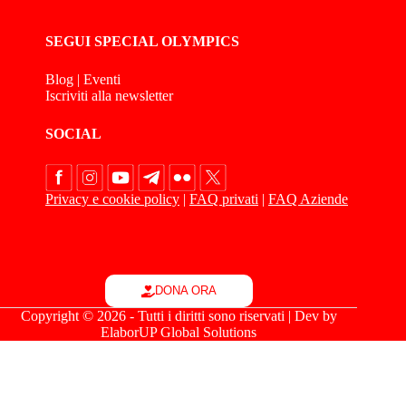
SEGUI SPECIAL OLYMPICS
Blog
|
Eventi
Iscriviti alla newsletter
SOCIAL
Privacy e cookie policy
|
FAQ privati
|
FAQ Aziende
DONA ORA
Copyright © 2026 - Tutti i diritti sono riservati | Dev by
ElaborUP Global Solutions
Le tue preferenze relative alla privacy
Informativa sulla raccolta