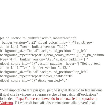
Special Olympics Italia
22 Novembre 2021
News
,
News Lazio
3 min
[et_pb_section fb_built=”1″ admin_label=”section”
_builder_version=”3.22″ global_colors_info=”{}”][et_pb_row
admin_label=”row” _builder_version=”3.25″
background_size=”initial” background_position=”top_left”
background_repeat=”repeat” global_colors_info=”{}”][et_pb_column
type=”4_4″ _builder_version=”3.25″ custom_padding=”|||”
global_colors_info=”{}” custom_padding__hover=”|||”][et_pb_text
admin_label=”Text” _builder_version=”4.13.1″
background_size=”initial” background_position=”top_left”
background_repeat=”repeat” hover_enabled=”0″
global_colors_info=”{}” sticky_enabled=”0″]
“Non importa chi farà più goal, perché il goal decisivo lo fate insieme,
il goal che fa vincere la speranza e che dà un calcio all’esclusione” –
lo ha detto
Papa Francesco ricevendo in udienza le due squadre in
Vaticano
. E i valori di lotta alla discriminazione, alla povertà e al