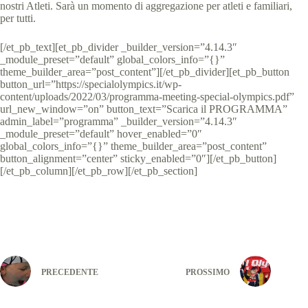
nostri Atleti. Sarà un momento di aggregazione per atleti e familiari,
per tutti.
[/et_pb_text][et_pb_divider _builder_version=”4.14.3″
_module_preset=”default” global_colors_info=”{}”
theme_builder_area=”post_content”][/et_pb_divider][et_pb_button
button_url=”https://specialolympics.it/wp-
content/uploads/2022/03/programma-meeting-special-olympics.pdf”
url_new_window=”on” button_text=”Scarica il PROGRAMMA”
admin_label=”programma” _builder_version=”4.14.3″
_module_preset=”default” hover_enabled=”0″
global_colors_info=”{}” theme_builder_area=”post_content”
button_alignment=”center” sticky_enabled=”0″][/et_pb_button]
[/et_pb_column][/et_pb_row][/et_pb_section]
PRECEDENTE
PROSSIMO