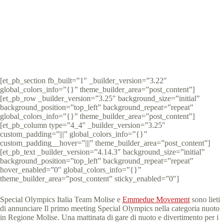
Special Olympics Italia
29 Marzo 2022
News Molise
1 min
[et_pb_section fb_built=”1″ _builder_version=”3.22″
global_colors_info=”{}” theme_builder_area=”post_content”]
[et_pb_row _builder_version=”3.25″ background_size=”initial”
background_position=”top_left” background_repeat=”repeat”
global_colors_info=”{}” theme_builder_area=”post_content”]
[et_pb_column type=”4_4″ _builder_version=”3.25″
custom_padding=”|||” global_colors_info=”{}”
custom_padding__hover=”|||” theme_builder_area=”post_content”]
[et_pb_text _builder_version=”4.14.3″ background_size=”initial”
background_position=”top_left” background_repeat=”repeat”
hover_enabled=”0″ global_colors_info=”{}”
theme_builder_area=”post_content” sticky_enabled=”0″]
Special Olympics Italia Team Molise e
Emmedue Movement
sono lieti
di annunciare Il primo meeting Special Olympics nella categoria nuoto
in Regione Molise. Una mattinata di gare di nuoto e divertimento per i