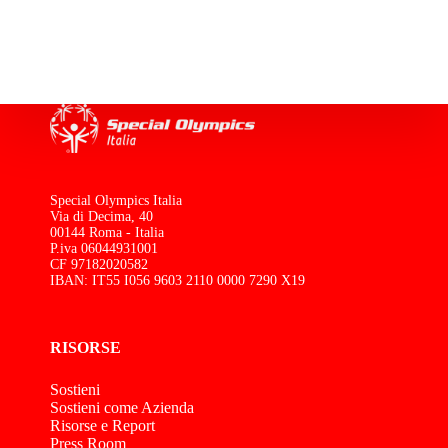
Special Olympics Italia
Via di Decima, 40
00144 Roma - Italia
P.iva 06044931001
CF 97182020582
IBAN: IT55 I056 9603 2110 0000 7290 X19
RISORSE
Sostieni
Sostieni come Azienda
Risorse e Report
Press Room