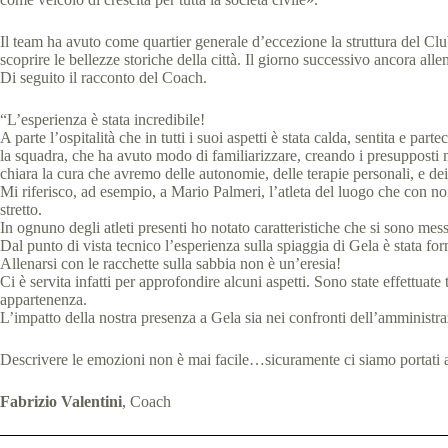
Il team ha avuto come quartier generale d’eccezione la struttura del Club
scoprire le bellezze storiche della città. Il giorno successivo ancora all
Di seguito il racconto del Coach.
“L’esperienza è stata incredibile!
A parte l’ospitalità che in tutti i suoi aspetti è stata calda, sentita e p
la squadra, che ha avuto modo di familiarizzare, creando i presupposti 
chiara la cura che avremo delle autonomie, delle terapie personali, e dei l
Mi riferisco, ad esempio, a Mario Palmeri, l’atleta del luogo che con no
stretto.
In ognuno degli atleti presenti ho notato caratteristiche che si sono mes
Dal punto di vista tecnico l’esperienza sulla spiaggia di Gela è stata fo
Allenarsi con le racchette sulla sabbia non è un’eresia!
Ci è servita infatti per approfondire alcuni aspetti. Sono state effettua
appartenenza.
L’impatto della nostra presenza a Gela sia nei confronti dell’amministrazi
Descrivere le emozioni non è mai facile…sicuramente ci siamo portati a c
Fabrizio Valentini
, Coach