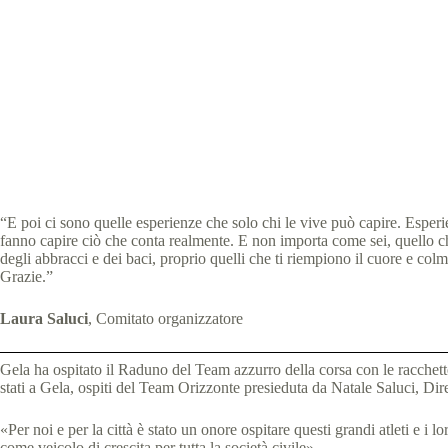
Special Olympics Italia
“E poi ci sono quelle esperienze che solo chi le vive può capire. Esperie
fanno capire ciò che conta realmente. E non importa come sei, quello che s
degli abbracci e dei baci, proprio quelli che ti riempiono il cuore e co
Grazie.”
Laura Saluci
, Comitato organizzatore
Gela ha ospitato il Raduno del Team azzurro della corsa con le racchet
stati a Gela, ospiti del Team Orizzonte presieduta da Natale Saluci, Dir
«Per noi e per la città è stato un onore ospitare questi grandi atleti e i 
come veicolo di crescita per tutta la società civile».