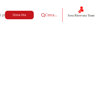
i più
Cerca...
Dona Ora
Area Riservata Team