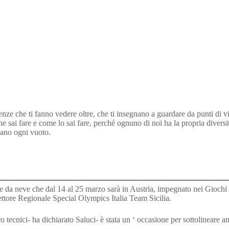
Il Raduno Pre Mondiali Invernali…Sulla spiaggia!
31 Ottobre 2016
News
,
news Giochi Mondiali Austria 201
nze che ti fanno vedere oltre, che ti insegnano a guardare da punti di vi
ai fare e come lo sai fare, perché ognuno di noi ha la propria diversità, 
lmano ogni vuoto.
te da neve che dal 14 al 25 marzo sarà in Austria, impegnato nei Giochi
ettore Regionale Special Olympics Italia Team Sicilia.
loro tecnici- ha dichiarato Saluci- è stata un ‘ occasione per sottolineare 