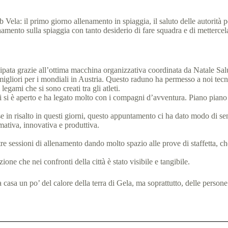
 Vela: il primo giorno allenamento in spiaggia, il saluto delle autorità p
enamento sulla spiaggia con tanto desiderio di fare squadra e di mettercela
artecipata grazie all’ottima macchina organizzativa coordinata da Natale Sa
migliori per i mondiali in Austria. Questo raduno ha permesso a noi tecn
egami che si sono creati tra gli atleti.
i si è aperto e ha legato molto con i compagni d’avventura. Piano piano 
se in risalto in questi giorni, questo appuntamento ci ha dato modo di se
rmativa, innovativa e produttiva.
te tre sessioni di allenamento dando molto spazio alle prove di staffetta
one che nei confronti della città è stato visibile e tangibile.
asa un po’ del calore della terra di Gela, ma soprattutto, delle persone