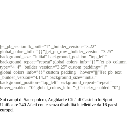
Special Olympics Italia
12 Settembre 2022
comunicati stampa
,
News
,
News Toscana
2 min
[et_pb_section fb_built=”1″ _builder_version=”3.22″
global_colors_info=”{}”][et_pb_row _builder_version=”3.25″
background_size=”initial” background_position=”top_left”
background_repeat=”repeat” global_colors_info=”{}”][et_pb_column
type=”4_4″ _builder_version=”3.25″ custom_padding=”|||”
global_colors_info=”{}” custom_padding__hover=”|||”][et_pb_text
_builder_version=”4.14.3″ background_size=”initial”
background_position=”top_left” background_repeat=”repeat”
hover_enabled=”0″ global_colors_info=”{}” sticky_enabled=”0″]
Sui campi di Sansepolcro, Anghiari e Città di Castello lo Sport
Unificato: 240 Atleti con e senza disabilità intellettive da 16 paesi
europei