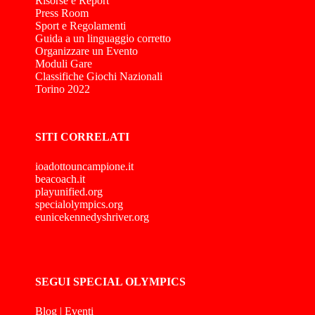
Risorse e Report
Press Room
Sport e Regolamenti
Guida a un linguaggio corretto
Organizzare un Evento
Moduli Gare
Classifiche Giochi Nazionali
Torino 2022
SITI CORRELATI
ioadottouncampione.it
beacoach.it
playunified.org
specialolympics.org
eunicekennedyshriver.org
SEGUI SPECIAL OLYMPICS
Blog
|
Eventi