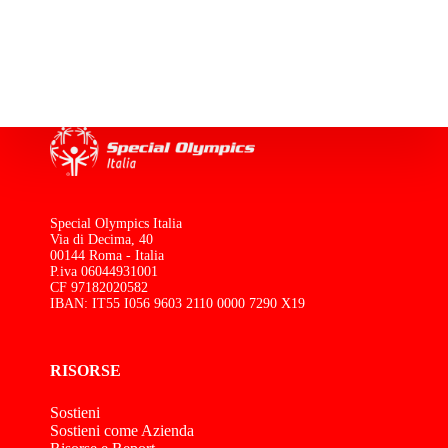
Special Olympics Italia
Via di Decima, 40
00144 Roma - Italia
P.iva 06044931001
CF 97182020582
IBAN: IT55 I056 9603 2110 0000 7290 X19
RISORSE
Sostieni
Sostieni come Azienda