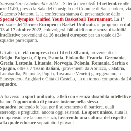
Sansepolcro 12 Settembre 2022 –
Si terrà mercoledì
14 settembre
alle
ore 11.00
, presso la Sala del Consiglio del Comune di Sansepolcro, via
Giacomo Matteotti 1, la conferenza stampa di presentazione dello
Special Olympics Unified Youth Basketball Tournament
.
La 1°
edizione del
Torneo Europeo
di
Basket Unificato
, in programma
dal
13 al 17 ottobre 2022
, coinvolgerà
240 atleti con e senza disabilità
intellettive
provenienti da
16 nazioni europee
; per un totale di 24
squadre partecipanti.
Gli atleti, di
età compresa tra i 14 ed i 30 anni
, provenienti da
Belgio
,
Bulgaria
,
Cipro
,
Estonia
,
Finlandia
,
Francia
,
Germania
,
Grecia, Lettonia, Lituania, Norvegia, Polonia, Romania
,
Serbia
e
Spagna
, oltre a
7 Team italiani
, (provenienti da Abruzzo, Calabria,
Lombardia, Piemonte, Puglia, Toscana e Veneto
)
gareggeranno, a
Sansepolcro, Anghiari e Città di Castello, in un torneo composto da
24
squadre
.
Attraverso lo
sport unificato
,
atleti con e senza disabilità intellettive
hanno l’
opportunità di giocare insieme nella stessa
squadra,
ponendo le basi per il superamento di barriere, quali
stereotipi e pregiudizi, ancora oggi esistenti.
Lo sport unisce
, aiuta la
comprensione e la conoscenza,
favorendo una cultura del rispetto
alla quale educare
soprattutto i giovani.