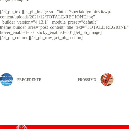
[/et_pb_text][et_pb_image src=”https://specialolympics.it/wp-
content/uploads/2021/12/TOTALE-REGIONE.jpg”
_builder_version=”4.13.1″ _module_preset=”default”
theme_builder_area=”post_content” title_text=”TOTALE REGIONE”
hover_enabled=”0″ sticky_enabled=”0″][/et_pb_image]
[/et_pb_column][/et_pb_row][/et_pb_section]
PRECEDENTE
PROSSIMO