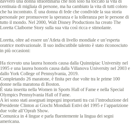
davvero una donna straordinaria che non solo ha toccato la vita di
centinaia di migliaia di persone, ma ha cambiato la vita di tutti coloro
che ha incontrato. È una donna di fede che condivide la sua storia
personale per promuovere la speranza e la tolleranza per le persone di
tutto il mondo. Nel 2000, Walt Disney Productions ha creato The
Loretta Claiborne Story sulla sua vita così ricca e stimolante.
Loretta, oltre ad essere un’Atleta di livello mondiale e un’esperta
oratrice motivazionale. Il suo indiscutibile talento è stato riconosciuto
in più occasioni:
Ha ricevuto una laurea honoris causa dalla Quinnipiac University nel
1995 e una laurea honoris causa dalla Villanova University nel 2003 e
dallo York College of Pennsylvania, 2019.
Completando 26 maratone, è finita per due volte tra le prime 100
donne nella maratona di Boston.
È stata inserita nella Women in Sports Hall of Fame e nella Special
Olympics Pennsylvania Hall of Fame.
A lei sono stati assegnati impegni importanti tra cui l’introduzione del
Presidente Clinton ai Giochi Mondiali Estivi del 1995 e l’apparizione
due volte all’Oprah Show.
Comunica in 4 lingue e parla fluentemente la lingua dei segni
americana.