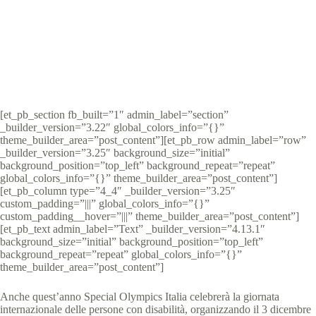
Special Olympics Italia
29 Novembre 2021
News
5 min
[et_pb_section fb_built=”1″ admin_label=”section”
_builder_version=”3.22″ global_colors_info=”{}”
theme_builder_area=”post_content”][et_pb_row admin_label=”row”
_builder_version=”3.25″ background_size=”initial”
background_position=”top_left” background_repeat=”repeat”
global_colors_info=”{}” theme_builder_area=”post_content”]
[et_pb_column type=”4_4″ _builder_version=”3.25″
custom_padding=”|||” global_colors_info=”{}”
custom_padding__hover=”|||” theme_builder_area=”post_content”]
[et_pb_text admin_label=”Text” _builder_version=”4.13.1″
background_size=”initial” background_position=”top_left”
background_repeat=”repeat” global_colors_info=”{}”
theme_builder_area=”post_content”]
Anche quest’anno Special Olympics Italia celebrerà la giornata
internazionale delle persone con disabilità, organizzando il 3 dicembre