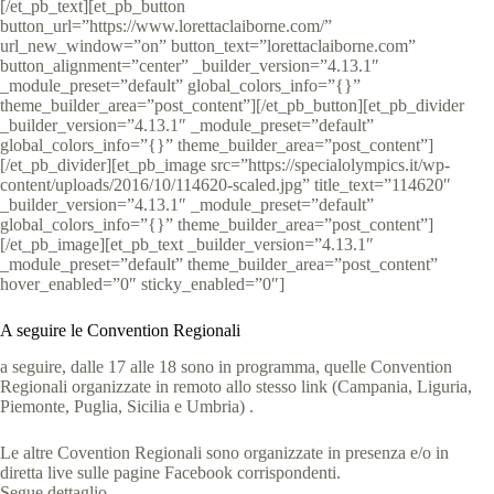
[/et_pb_text][et_pb_button
button_url=”https://www.lorettaclaiborne.com/”
url_new_window=”on” button_text=”lorettaclaiborne.com”
button_alignment=”center” _builder_version=”4.13.1″
_module_preset=”default” global_colors_info=”{}”
theme_builder_area=”post_content”][/et_pb_button][et_pb_divider
_builder_version=”4.13.1″ _module_preset=”default”
global_colors_info=”{}” theme_builder_area=”post_content”]
[/et_pb_divider][et_pb_image src=”https://specialolympics.it/wp-
content/uploads/2016/10/114620-scaled.jpg” title_text=”114620″
_builder_version=”4.13.1″ _module_preset=”default”
global_colors_info=”{}” theme_builder_area=”post_content”]
[/et_pb_image][et_pb_text _builder_version=”4.13.1″
_module_preset=”default” theme_builder_area=”post_content”
hover_enabled=”0″ sticky_enabled=”0″]
A seguire le Convention Regionali
a seguire, dalle 17 alle 18 sono in programma, quelle Convention
Regionali organizzate in remoto allo stesso link (Campania, Liguria,
Piemonte, Puglia, Sicilia e Umbria) .
Le altre Covention Regionali sono organizzate in presenza e/o in
diretta live sulle pagine Facebook corrispondenti.
Segue dettaglio.