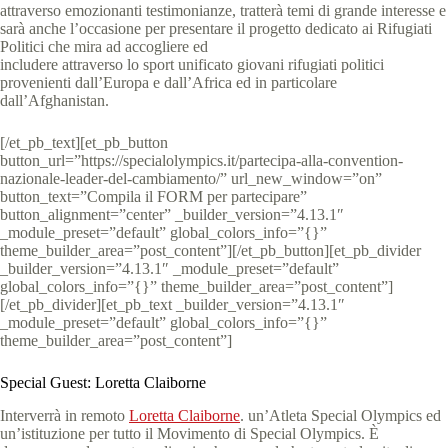
attraverso emozionanti testimonianze, tratterà temi di grande interesse e
sarà anche l’occasione per presentare il progetto dedicato ai Rifugiati
Politici che mira ad accogliere ed
includere attraverso lo sport unificato giovani rifugiati politici
provenienti dall’Europa e dall’Africa ed in particolare
dall’Afghanistan.
[/et_pb_text][et_pb_button
button_url=”https://specialolympics.it/partecipa-alla-convention-
nazionale-leader-del-cambiamento/” url_new_window=”on”
button_text=”Compila il FORM per partecipare”
button_alignment=”center” _builder_version=”4.13.1″
_module_preset=”default” global_colors_info=”{}”
theme_builder_area=”post_content”][/et_pb_button][et_pb_divider
_builder_version=”4.13.1″ _module_preset=”default”
global_colors_info=”{}” theme_builder_area=”post_content”]
[/et_pb_divider][et_pb_text _builder_version=”4.13.1″
_module_preset=”default” global_colors_info=”{}”
theme_builder_area=”post_content”]
Special Guest: Loretta Claiborne
Interverrà in remoto
Loretta Claiborne
. un’Atleta Special Olympics ed
un’istituzione per tutto il Movimento di Special Olympics. È