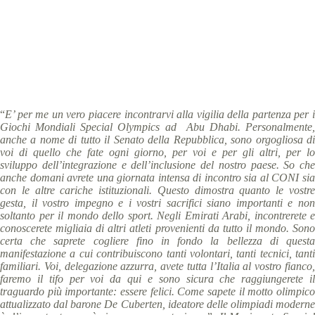
Abu Dhabi 2019 news
,
comunicati stampa
,
News
5 min
“
E’ per me un vero piacere incontrarvi alla vigilia della partenza per i
Giochi Mondiali Special Olympics ad Abu Dhabi. Personalmente,
anche a nome di tutto il Senato della Repubblica, sono orgogliosa di
voi di quello che fate ogni giorno, per voi e per gli altri, per lo
sviluppo dell’integrazione e dell’inclusione del nostro paese. So che
anche domani avrete una giornata intensa di incontro sia al CONI sia
con le altre cariche istituzionali. Questo dimostra quanto le vostre
gesta, il vostro impegno e i vostri sacrifici siano importanti e non
soltanto per il mondo dello sport. Negli Emirati Arabi, incontrerete e
conoscerete migliaia di altri atleti provenienti da tutto il mondo. Sono
certa che saprete cogliere fino in fondo la bellezza di questa
manifestazione a cui contribuiscono tanti volontari, tanti tecnici, tanti
familiari. Voi, delegazione azzurra, avete tutta l’Italia al vostro fianco,
faremo il tifo per voi da qui e sono sicura che raggiungerete il
traguardo più importante: essere felici. Come sapete il motto olimpico
attualizzato dal barone De Cuberten, ideatore delle olimpiadi moderne