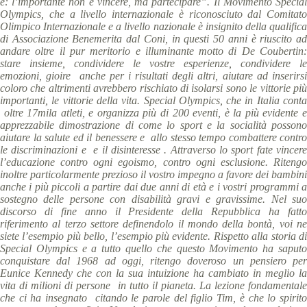
è: l’importante non è vincere, ma partecipare”. Il Movimento Special
Olympics, che a livello internazionale è riconosciuto dal Comitato
Olimpico Internazionale e a livello nazionale è insignito della qualifica
di Associazione Benemerita dal Coni, in questi 50 anni è riuscito ad
andare oltre il pur meritorio e illuminante motto di De Coubertin:
stare insieme, condividere le vostre esperienze, condividere le
emozioni, gioire anche per i risultati degli altri, aiutare ad inserirsi
coloro che altrimenti avrebbero rischiato di isolarsi sono le vittorie più
importanti, le vittorie della vita. Special Olympics, che in Italia conta
oltre 17mila atleti, e organizza più di 200 eventi, è la più evidente e
apprezzabile dimostrazione di come lo sport e la socialità possono
aiutare la salute ed il benessere e allo stesso tempo combattere contro
le discriminazioni e e il disinteresse . Attraverso lo sport fate vincere
l’educazione contro ogni egoismo, contro ogni esclusione. Ritengo
inoltre particolarmente prezioso il vostro impegno a favore dei bambini
anche i più piccoli a partire dai due anni di età e i vostri programmi a
sostegno delle persone con disabilità gravi e gravissime. Nel suo
discorso di fine anno il Presidente della Repubblica ha fatto
rife
rimento al terzo settore definendolo il mondo della bontà, voi ne
siete l’esempio più bello, l’esem
pio più evi
dente. Rispetto alla storia d
Special Olympics e a tutto quello che questo Movimento ha saputo
conquistare dal 1968 ad oggi, ritengo doveroso un pensiero per
Eunice Kennedy che con la sua intuizione ha cambiato in meglio la
vita di milioni di persone in tutto il pianeta. La lezione fondamentale
che ci ha insegnato citando le parole del figlio Tim, è che lo spirito