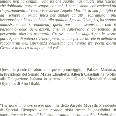
umano non ha confini. Una lezione quanto mai attuale, una lezione
che dobbiamo portare sempre con noi. A conclusione consentitemi un
ringraziamento al vostro Presidente Angelo Moratti, la sua famiglia è
da sempre in prima linea per aiutare gli altri, soprattutto i più
bisognosi con la sua attività, alla guida di Special Olympics, ha saputo
dimostrare che i sentimenti, quelli puri, non svaniscono con il
passaggio delle generazioni, anzi si rafforzano e consentono di
perseguire ulteriori traguardi, Grazie a tutti e auguri per le vostre
gare.
Spero di poterci rivedere presto, anche perchè dovete in definitiv
raccontarmi dell’esperienza bellissima che vivrete fra pochi giorni
Grazie e in bocca al lupo a tutti voi
”
Queste le parole di saluto che questo pomeriggio, a Palazzo Madama,
la Presidente del Senato
Maria Elisabetta Alberti Casellati
ha rivolt
alla Delegazione Italiana in partenza per i Giochi Mondiali Special
Olympics di Abu Dhabi.
“
Per noi è un onore essere qua
– ha detto
Angelo Moratti
, Presidente
di Special Olympics –
una grande gioia avere la possibilità d
interagire con le grandi Istituzioni prima di partire per Abu Dhabi. Per