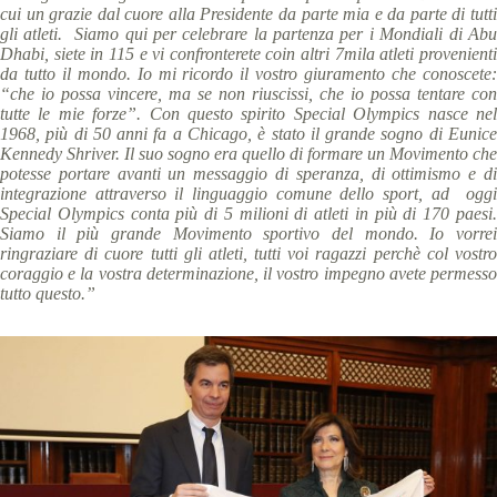
cui un grazie dal cuore alla Presidente da parte mia e da parte di tutti
gli atleti. Siamo qui per celebrare la partenza per i Mondiali di Abu
Dhabi, siete in 115 e vi confronterete coin altri 7mila atleti provenienti
da tutto il mondo. Io mi ricordo il vostro giuramento che conoscete:
“che io possa vincere, ma se non riuscissi, che io possa tentare con
tutte le mie forze”. Con questo spirito Special Olympics nasce nel
1968, più di 50 anni fa a Chicago, è stato il grande sogno di Eunice
Kennedy Shriver. Il suo sogno era quello di formare un Movimento che
potesse portare avanti un messaggio di speranza, di ottimismo e di
integrazione attraverso il linguaggio comune dello sport, ad oggi
Special Olympics conta più di 5 milioni di atleti in più di 170 paesi.
Siamo il più grande Movimento sportivo del mondo. Io vorrei
ringraziare di cuore tutti gli atleti, tutti voi ragazzi perchè col vostro
coraggio e la vostra determinazione, il vostro impegno avete permesso
tutto questo.”