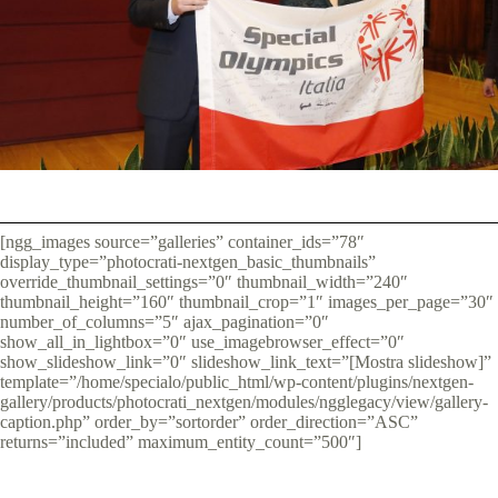
[ngg_images source=”galleries” container_ids=”78″
display_type=”photocrati-nextgen_basic_thumbnails”
override_thumbnail_settings=”0″ thumbnail_width=”240″
thumbnail_height=”160″ thumbnail_crop=”1″ images_per_page=”30″
number_of_columns=”5″ ajax_pagination=”0″
show_all_in_lightbox=”0″ use_imagebrowser_effect=”0″
show_slideshow_link=”0″ slideshow_link_text=”[Mostra slideshow]”
template=”/home/specialo/public_html/wp-content/plugins/nextgen-
gallery/products/photocrati_nextgen/modules/ngglegacy/view/gallery-
caption.php” order_by=”sortorder” order_direction=”ASC”
returns=”included” maximum_entity_count=”500″]