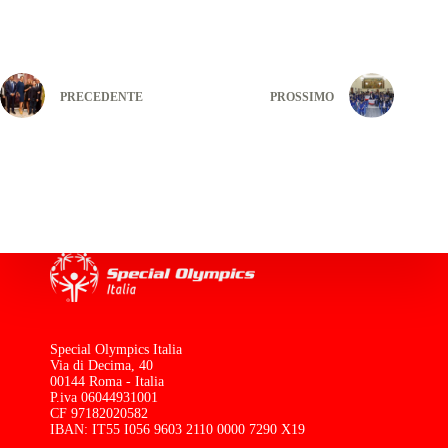
PRECEDENTE
PROSSIMO
Special Olympics Italia
Via di Decima, 40
00144 Roma - Italia
P.iva 06044931001
CF 97182020582
IBAN: IT55 I056 9603 2110 0000 7290 X19