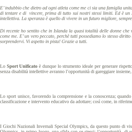
E’ indubbio che dietro ad ogni atleta come me ci sia una famiglia unit
di tentare e di vincere, prima di tutto sui nostri stessi limiti. Ed è 
intellettiva. La speranza è quello di vivere in un futuro migliore, sempre
Di recente ho sentito che in Islanda la quasi totalità delle donne c
come me. E’ un vero peccato, perchè tutti possediamo lo stesso diritto 
sorprendervi. Vi aspetto in pista! Grazie a tutti
.
Lo
Sport Unificato
è dunque lo strumento ideale per generare rispetto
senza disabilità intellettive avranno l’opportunità di gareggiare insieme,
Lo sport unisce, favorendo la comprensione e la conoscenza; quando si af
classificazione e intervento educativo da adottare; così come, in riferimen
I Giochi Nazionali Invernali Special Olympics, da questo punto di vista
Olympics, in primo luogo, una sfida con se stessi; l’opportunità di u