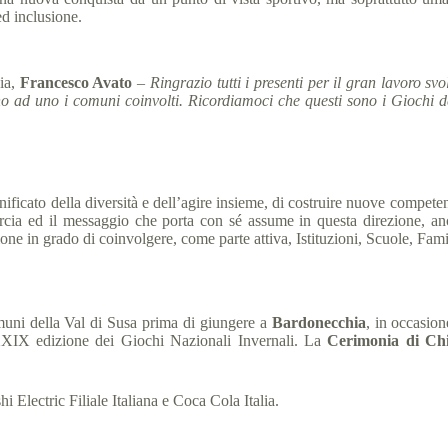
ed inclusione.
ia,
Francesco Avato
–
Ringrazio tutti i presenti per il gran lavoro s
e uno ad uno i comuni coinvolti. Ricordiamoci che questi sono i Giochi d
ificato della diversità e dell’agire insieme, di costruire nuove compete
torcia ed il messaggio che porta con sé assume in questa direzione, an
one in grado di coinvolgere, come parte attiva, Istituzioni, Scuole, Famigl
omuni della Val di Susa prima di giungere a
Bardonecchia
, in occasio
 XXIX edizione dei Giochi Nazionali Invernali. La
Cerimonia di Ch
 Electric Filiale Italiana e Coca Cola Italia.