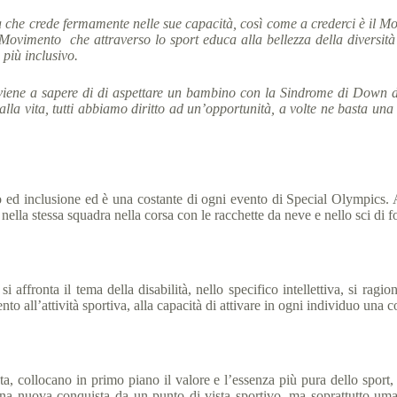
a che crede fermamente nelle sue capacità, così come a crederci è il M
un Movimento che attraverso lo sport educa alla bellezza della diversità
 più inclusivo.
he viene a sapere di di aspettare un bambino con la Sindrome di Down
alla vita, tutti abbiamo diritto ad un’opportunità, a volte ne basta un
 ed inclusione ed è una costante di ogni evento di Special Olympics. A
 nella stessa squadra nella corsa con le racchette da neve e nello sci di 
fronta il tema della disabilità, nello specifico intellettiva, si ragion
to all’attività sportiva, alla capacità di attivare in ogni individuo una co
, collocano in primo piano il valore e l’essenza più pura dello sport, 
na nuova conquista da un punto di vista sportivo, ma soprattutto umano