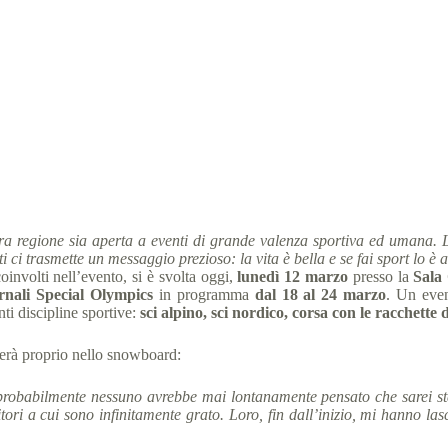
La Valsusa accoglie 474 atleti Special Olympics
rzo 2018
2018 Bardonecchia Giochi Nazionali Invernali
,
comuni
a regione sia aperta a eventi di grande valenza sportiva ed umana. Le
 ci trasmette un messaggio prezioso: la vita è bella e se fai sport lo è 
oinvolti nell’evento, si è svolta oggi,
lunedì 12 marzo
presso la
Sala
rnali Special Olympics
in programma
dal 18 al 24 marzo
. Un even
ti discipline sportive:
sci alpino, sci nordico, corsa con le racchette
erà proprio nello snowboard:
probabilmente nessuno avrebbe mai lontanamente pensato che sarei sta
ori a cui sono infinitamente grato. Loro, fin dall’inizio, mi hanno lasci