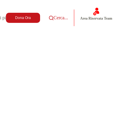
i più
Cerca...
Dona Ora
Area Riservata Team