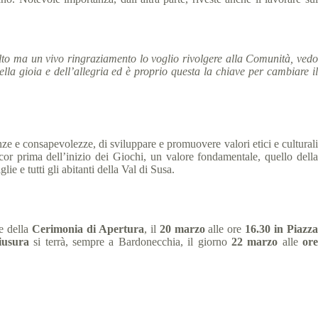
volto ma un vivo ringraziamento lo voglio rivolgere alla Comunità, ved
ella gioia e dell’allegria ed è proprio questa la chiave per cambiare il
nze e consapevolezze, di sviluppare e promuovere valori etici e culturali
cor prima dell’inizio dei Giochi, un valore fondamentale, quello della
ie e tutti gli abitanti della Val di Susa.
ne della
Cerimonia di Apertura
, il
20 marzo
alle ore
16.30 in Piazz
iusura
si terrà, sempre a Bardonecchia, il giorno
22 marzo
alle
or