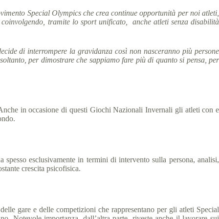
ovimento Special Olympics che crea continue opportunità per noi atleti,
 coinvolgendo, tramite lo sport unificato, anche atleti senza disabilità
 decide di interrompere la gravidanza così non nasceranno più persone
a soltanto, per dimostrare che sappiamo fare più di quanto si pensa, per
nche in occasione di questi Giochi Nazionali Invernali gli atleti con 
fondo.
a spesso esclusivamente in termini di intervento sulla persona, analisi,
stante crescita psicofisica.
delle gare e delle competizioni che rappresentano per gli atleti Special
. Notevole importanza, dall’altra parte, riveste anche il lavorare sui