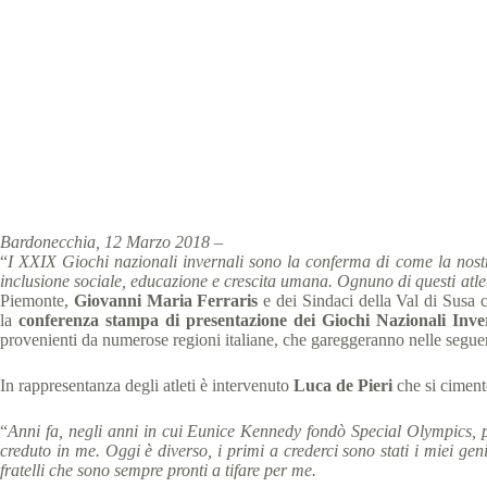
Special Olympics Italia
12 Ma
Bardonecchia, 12 Marzo 2018
–
“
I XXIX Giochi nazionali invernali sono la conferma di come la nostr
inclusione sociale, educazione e crescita umana. Ognuno di questi atleti
Piemonte,
Giovanni Maria Ferraris
e dei Sindaci della Val di Susa c
la
conferenza stampa di presentazione dei Giochi Nazionali Inve
provenienti da numerose regioni italiane, che gareggeranno nelle seguen
In rappresentanza degli atleti è intervenuto
Luca de Pieri
che si ciment
“
Anni fa, negli anni in cui Eunice Kennedy fondò Special Olympics, 
creduto in me. Oggi è diverso, i primi a crederci sono stati i miei genit
fratelli che sono sempre pronti a tifare per me.