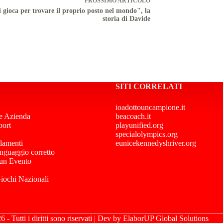
PROSSIMO
ARTICOLO
i gioca per trovare il proprio posto nel mondo", la
storia di Davide
SITI CORRELATI
ioadottouncampione.it
e Azienda
beacoach.it
port
playunified.org
specialolympics.org
lamenti
eunicekennedyshriver.org
inguaggio corretto
 un Evento
Giochi Nazionali
- Tutti i diritti sono riservati | Dev by
ElaborUP Global Solutions