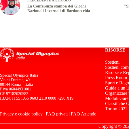
PRECEDENTE
ARTICOLO
La Conferenza stampa dei Giochi
"S
Nazionali Invernali di Bardonecchia
RISORSE
Sostieni
Sostieni com
Risorse e Re
Special Olympics Italia
Press Room
Via di Decima, 40
Sport e Rego
00144 Roma - Italia
Guida a un l
P.iva 06044931001
Organizzare
CF 97182020582
Moduli Gare
IBAN: IT55 I056 9603 2110 0000 7290 X19
Classifiche 
Torino 2022
Privacy e cookie policy
|
FAQ privati
|
FAQ Aziende
Copyright © 2026 