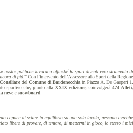
cati stampa
5 min
 nostre politiche lavorano affinché lo sport diventi vero strumento di
ancora di più!
” Con l’intervento dell’Assessore allo Sport della Region
 Consiliare
del
Comune di Bardonecchia
in Piazza A. De Gasperi 1
to sportivo che, giunto alla
XXIX edizione
, coinvolgerà
474 Atleti
 da neve
e
snowboard
.
to capace di sciare in equilibrio su una sola tavola, nessuno avrebbe
ato libero di provare, di tentare, di mettermi in gioco, lo stesso i miei