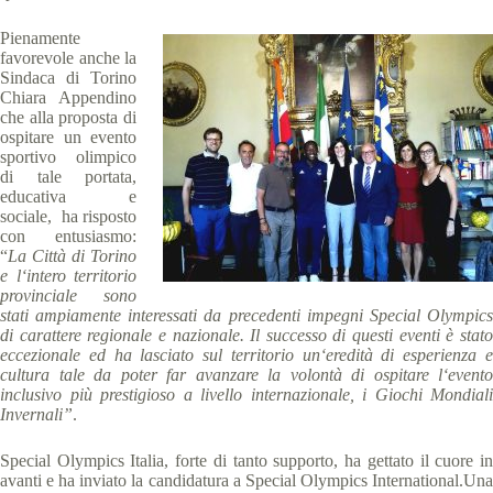
Pienamente
favorevole anche la
Sindaca di Torino
Chiara Appendino
che alla proposta di
ospitare un evento
sportivo olimpico
di tale portata,
educativa e
sociale, ha risposto
con entusiasmo:
“
L
a
Citt
à
di
Tori
n
o
e
l
‘
intero
territorio
provinciale
sono
stati
ampiamente interessati
da
precedenti
impegni
Special
Olympic
di
carattere
regionale
e
nazionale
.
Il
successo
di
questi
eventi
è
stat
eccezionale
ed
ha
lasciato
sul
territorio
un
‘
eredità
di
esperienza
cultura tale
da
poter
far
avanzare
la
volontà
di
ospitare
l
‘
evento
inclusivo
più
prestigioso
a
livello
internazionale
,
i
Giochi
Mondiali
Invernali”
.
Special Olympics Italia, forte di tanto supporto, ha gettato il cuore in
avanti e ha inviato la candidatura a Special Olympics International.Una