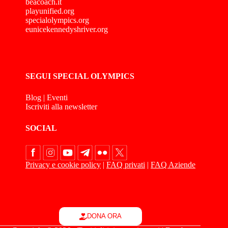
beacoach.it
playunified.org
specialolympics.org
eunicekennedyshriver.org
SEGUI SPECIAL OLYMPICS
Blog
|
Eventi
Iscriviti alla newsletter
SOCIAL
Privacy e cookie policy
|
FAQ privati
|
FAQ Aziende
DONA ORA