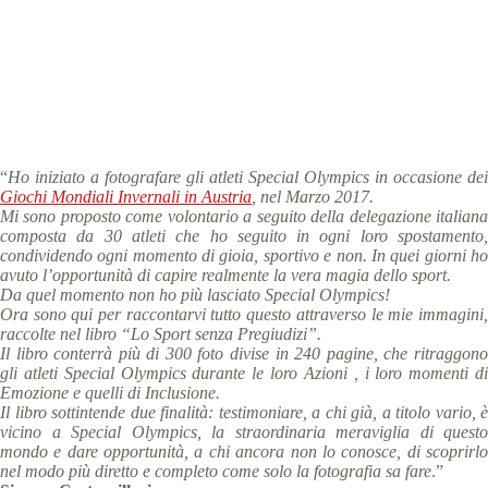
Special Olympics Italia
5 Marzo 2018
News
3 min
“
Ho iniziato a fotografare gli atleti Special Olympics in occasione dei
Giochi Mondiali Invernali in Austria
, nel Marzo 2017.
Mi sono proposto come volontario a seguito della delegazione italiana
composta da 30 atleti che ho seguito in ogni loro spostamento,
condividendo ogni momento di gioia, sportivo e non. In quei giorni ho
avuto l’opportunità di capire realmente la vera magia dello sport.
Da quel momento non ho più lasciato Special Olympics!
Ora sono qui per raccontarvi tutto questo attraverso le mie immagini,
raccolte nel libro “Lo Sport senza Pregiudizi”.
Il libro conterrà più di 300 foto divise in 240 pagine, che ritraggono
gli atleti Special Olympics durante le loro Azioni , i loro momenti di
Emozione e quelli di Inclusione.
Il libro sottintende due finalità: testimoniare, a chi già, a titolo vario, è
vicino a Special Olympics, la straordinaria meraviglia di questo
mondo e dare opportunità, a chi ancora non lo conosce, di scoprirlo
nel modo più diretto e completo come solo la fotografia sa fare
.”