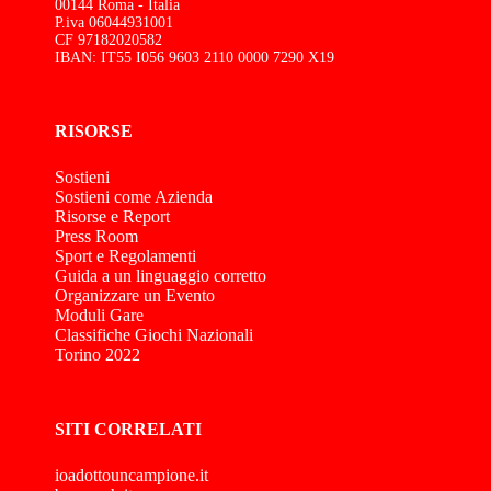
00144 Roma - Italia
P.iva 06044931001
CF 97182020582
IBAN: IT55 I056 9603 2110 0000 7290 X19
RISORSE
Sostieni
Sostieni come Azienda
Risorse e Report
Press Room
Sport e Regolamenti
Guida a un linguaggio corretto
Organizzare un Evento
Moduli Gare
Classifiche Giochi Nazionali
Torino 2022
SITI CORRELATI
ioadottouncampione.it