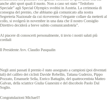
anche
altri
sport
quali
il
nuoto
.
Non
a
caso
sei
stat
o
“
Tedoforo
Speciale
”
agli Special
Olympics svoltisi in
Austria
.
La
cerimonia
di
consegna
del
premio
,
che
abbiamo
già
comunicato
alla
nostra
Segreteria
Nazionale
da
cui
riceveremo
l
‘
elegante
collare
da
metterti
al
collo
,
si
svolgerà
in
novembre
in
una
data
che
il
nostro
Consiglio
Direttivo
deciderà a
breve
subito comunicandotela”
.
Al
piacere
di
conoscerti
personalmente
,
ti
invio
i
nostri
saluti
più
cordiali
Il
Presidente
A
vv
.
Claudio
Pasqualin
Negli
anni
passati
il
premio
è
stato
assegnato
a
campioni (
poi
diventati
tali
)
del calibro
dei
ciclisti
Davide
Rebellin
,
Tatiana
Guderzo
,
Pippo
Pozzato
,
Emanuele
Sella
,
Enrico
Battaglin
,
del
quattrocentista
Matteo
Galvan
,
della
sciatrice
Giulia
Gianesini
e
del
discobolo
Paolo
Dal
Soglio
.
Congratulazioni Michael!!