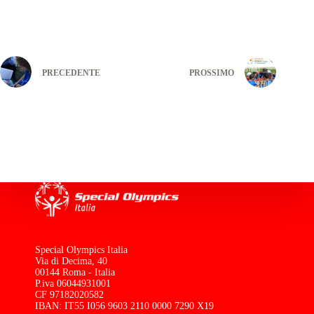
PRECEDENTE
PROSSIMO
Special Olympics Italia
Via di Decima, 40
00144 Roma - Italia
P.iva 06044931001
CF 97182020582
IBAN: IT55 I056 9603 2110 0000 7290 X19