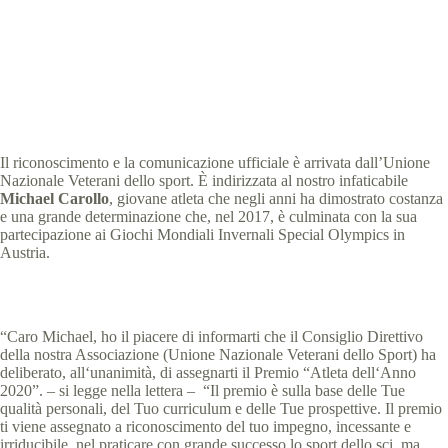
Special Olympics Italia
21 Settembre 2020
News
1 min
Il riconoscimento e la comunicazione ufficiale è arrivata dall’Unione
Nazionale Veterani dello sport. È indirizzata al nostro infaticabile
Michael Carollo
, giovane atleta che negli anni ha dimostrato costanza
e una grande determinazione che, nel 2017, è culminata con la sua
partecipazione ai Giochi Mondiali Invernali Special Olympics in
Austria.
“Caro
Michael
,
ho
i
l
piacere
di
informarti
che
il
Consiglio
Direttivo
della
nostra
Associazione
(
Unione
Nazionale
Veterani
dello
Sport
)
ha
deliberato
,
all
‘
unanimità
,
di
assegnarti
il
Premio
“
Atleta
dell
‘
Anno
2020
”
. – si legge nella lettera – “
Il
premio
è
sulla
base
delle
Tue
qualità
personali
,
del
Tuo
curriculum
e
delle
Tue
prospettive
.
Il
premio
ti
viene
assegnato
a
riconoscimento
del
tuo
impegno
,
incessante
e
irriducibile
,
n
el
praticare
con
grande
successo
lo
sport
dello
sci
,
ma