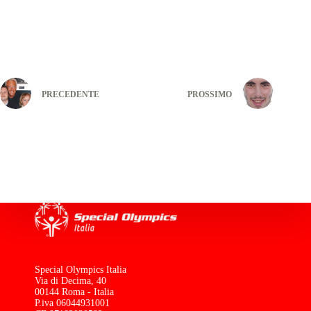
PRECEDENTE
PROSSIMO
Special Olympics Italia
Via di Decima, 40
00144 Roma - Italia
P.iva 06044931001