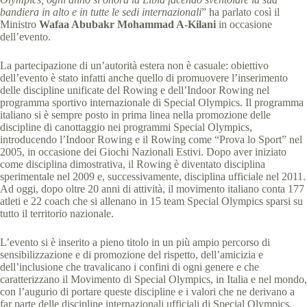
bandiera in alto e in tutte le sedi internazionali
” ha parlato così il
Ministro
Wafaa Abubakr Mohammad A-Kilani
in occasione
dell’evento.
La partecipazione di un’autorità estera non è casuale: obiettivo
dell’evento è stato infatti anche quello di promuovere l’inserimento
delle discipline unificate del Rowing e dell’Indoor Rowing nel
programma sportivo internazionale di Special Olympics. Il programma
italiano si è sempre posto in prima linea nella promozione delle
discipline di canottaggio nei programmi Special Olympics,
introducendo l’Indoor Rowing e il Rowing come “Prova lo Sport” nel
2005, in occasione dei Giochi Nazionali Estivi. Dopo aver iniziato
come disciplina dimostrativa, il Rowing è diventato disciplina
sperimentale nel 2009 e, successivamente, disciplina ufficiale nel 2011.
Ad oggi, dopo oltre 20 anni di attività, il movimento italiano conta 177
atleti e 22 coach che si allenano in 15 team Special Olympics sparsi su
tutto il territorio nazionale.
L’evento si è inserito a pieno titolo in un più ampio percorso di
sensibilizzazione e di promozione del rispetto, dell’amicizia e
dell’inclusione che travalicano i confini di ogni genere e che
caratterizzano il Movimento di Special Olympics, in Italia e nel mondo,
con l’augurio di portare queste discipline e i valori che ne derivano a
far parte delle discipline internazionali ufficiali di Special Olympics.