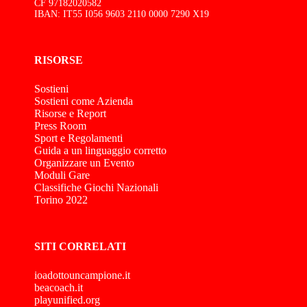
CF 97182020582
IBAN: IT55 I056 9603 2110 0000 7290 X19
RISORSE
Sostieni
Sostieni come Azienda
Risorse e Report
Press Room
Sport e Regolamenti
Guida a un linguaggio corretto
Organizzare un Evento
Moduli Gare
Classifiche Giochi Nazionali
Torino 2022
SITI CORRELATI
ioadottouncampione.it
beacoach.it
playunified.org