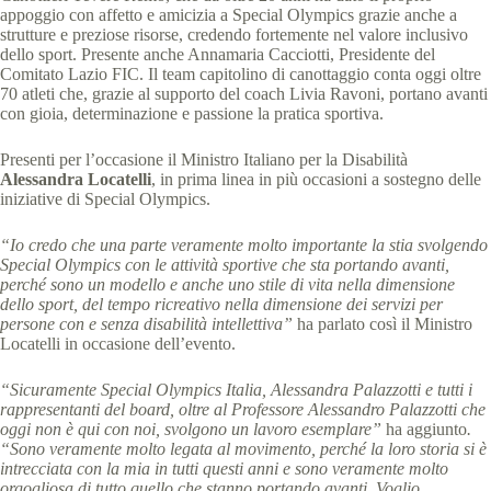
appoggio con affetto e amicizia a Special Olympics grazie anche a
strutture e preziose risorse, credendo fortemente nel valore inclusivo
dello sport. Presente anche Annamaria Cacciotti, Presidente del
Comitato Lazio FIC. Il team capitolino di canottaggio conta oggi oltre
70 atleti che, grazie al supporto del coach Livia Ravoni, portano avanti
con gioia, determinazione e passione la pratica sportiva.
Presenti per l’occasione il Ministro Italiano per la Disabilità
Alessandra Locatelli
, in prima linea in più occasioni a sostegno delle
iniziative di Special Olympics.
“Io credo che una parte veramente molto importante la stia svolgendo
Special Olympics con le attività sportive che sta portando avanti,
perché sono un modello e anche uno stile di vita nella dimensione
dello sport, del tempo ricreativo nella dimensione dei servizi per
persone con e senza disabilità intellettiva”
ha parlato così il Ministro
Locatelli in occasione dell’evento.
“Sicuramente Special Olympics Italia, Alessandra Palazzotti e tutti i
rappresentanti del board, oltre al Professore Alessandro Palazzotti che
oggi non è qui con noi, svolgono un lavoro esemplare”
ha aggiunto
.
“Sono veramente molto legata al movimento, perché la loro storia si è
intrecciata con la mia in tutti questi anni e sono veramente molto
orgogliosa di tutto quello che stanno portando avanti. Voglio