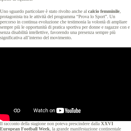
Uno sguardo particolare è stato rivolto anche al
calcio femminile
,
protagonista tra le attività del programma “Prova lo Sport”. Un
percorso in continua evoluzione che testimonia la volontà di ampliare
sempre più le opportunità di pratica sportiva per donne e ragazze con e
senza disabilità intellettive, favorendo una presenza sempre più
significativa all’interno del movimento.
Il racconto della stagione non poteva prescindere dalla
XXVI
European Football Week
, la grande manifestazione continentale