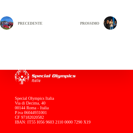
PRECEDENTE
PROSSIMO
Special Olympics Italia
Via di Decima, 40
00144 Roma - Italia
P.iva 06044931001
CF 97182020582
IBAN: IT55 I056 9603 2110 0000 7290 X19