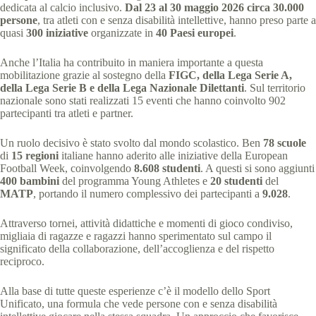
dedicata al calcio inclusivo.
Dal 23 al 30 maggio 2026 circa 30.000
persone
, tra atleti con e senza disabilità intellettive, hanno preso parte a
quasi
300 iniziative
organizzate in
40 Paesi europei
.
Anche l’Italia ha contribuito in maniera importante a questa
mobilitazione grazie al sostegno della
FIGC, della Lega Serie A,
della Lega Serie B e della Lega Nazionale Dilettanti
. Sul territorio
nazionale sono stati realizzati 15 eventi che hanno coinvolto 902
partecipanti tra atleti e partner.
Un ruolo decisivo è stato svolto dal mondo scolastico. Ben
78 scuole
di
15 regioni
italiane hanno aderito alle iniziative della European
Football Week, coinvolgendo
8.608 studenti
. A questi si sono aggiunti
400 bambini
del programma Young Athletes e
20 studenti
del
MATP
, portando il numero complessivo dei partecipanti a
9.028
.
Attraverso tornei, attività didattiche e momenti di gioco condiviso,
migliaia di ragazze e ragazzi hanno sperimentato sul campo il
significato della collaborazione, dell’accoglienza e del rispetto
reciproco.
Alla base di tutte queste esperienze c’è il modello dello Sport
Unificato, una formula che vede persone con e senza disabilità