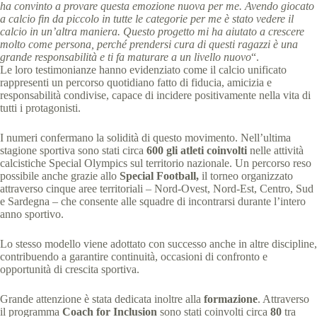
ha convinto a provare questa emozione nuova per me. Avendo giocato
a calcio fin da piccolo in tutte le categorie per me è stato vedere il
calcio in un’altra maniera. Questo progetto mi ha aiutato a crescere
molto come persona, perché prendersi cura di questi ragazzi è una
grande responsabilità e ti fa maturare a un livello nuovo
“.
Le loro testimonianze hanno evidenziato come il calcio unificato
rappresenti un percorso quotidiano fatto di fiducia, amicizia e
responsabilità condivise, capace di incidere positivamente nella vita di
tutti i protagonisti.
I numeri confermano la solidità di questo movimento. Nell’ultima
stagione sportiva sono stati circa
600 gli atleti coinvolti
nelle attività
calcistiche Special Olympics sul territorio nazionale. Un percorso reso
possibile anche grazie allo
Special Football,
il torneo organizzato
attraverso cinque aree territoriali – Nord-Ovest, Nord-Est, Centro, Sud
e Sardegna – che consente alle squadre di incontrarsi durante l’intero
anno sportivo.
Lo stesso modello viene adottato con successo anche in altre discipline,
contribuendo a garantire continuità, occasioni di confronto e
opportunità di crescita sportiva.
Grande attenzione è stata dedicata inoltre alla
formazione
. Attraverso
il programma
Coach for Inclusion
sono stati coinvolti circa
80
tra