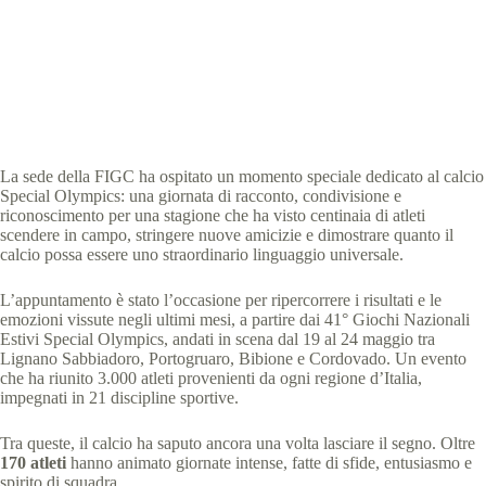
Special Olympics Italia
5 Giugno 2026
News
5 min
La sede della FIGC ha ospitato un momento speciale dedicato al calcio
Special Olympics: una giornata di racconto, condivisione e
riconoscimento per una stagione che ha visto centinaia di atleti
scendere in campo, stringere nuove amicizie e dimostrare quanto il
calcio possa essere uno straordinario linguaggio universale.
L’appuntamento è stato l’occasione per ripercorrere i risultati e le
emozioni vissute negli ultimi mesi, a partire dai 41° Giochi Nazionali
Estivi Special Olympics, andati in scena dal 19 al 24 maggio tra
Lignano Sabbiadoro, Portogruaro, Bibione e Cordovado. Un evento
che ha riunito 3.000 atleti provenienti da ogni regione d’Italia,
impegnati in 21 discipline sportive.
Tra queste, il calcio ha saputo ancora una volta lasciare il segno. Oltre
170 atleti
hanno animato giornate intense, fatte di sfide, entusiasmo e
spirito di squadra.