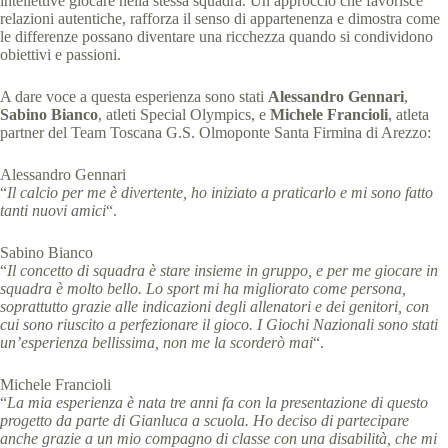
intellettive giocare nella stessa squadra. Un approccio che favorisce
relazioni autentiche, rafforza il senso di appartenenza e dimostra come
le differenze possano diventare una ricchezza quando si condividono
obiettivi e passioni.
A dare voce a questa esperienza sono stati
Alessandro Gennari
,
Sabino Bianco
, atleti Special Olympics, e
Michele Francioli
, atleta
partner del Team Toscana G.S. Olmoponte Santa Firmina di Arezzo:
Alessandro Gennari
“
Il calcio per me è divertente, ho iniziato a praticarlo e mi sono fatto
tanti nuovi amici
“.
Sabino Bianco
“
Il concetto di squadra è stare insieme in gruppo, e per me giocare in
squadra è molto bello. Lo sport mi ha migliorato come persona,
soprattutto grazie alle indicazioni degli allenatori e dei genitori, con
cui sono riuscito a perfezionare il gioco. I Giochi Nazionali sono stati
un’esperienza bellissima, non me la scorderò mai
“.
Michele Francioli
“
La mia esperienza è nata tre anni fa con la presentazione di questo
progetto da parte di Gianluca a scuola. Ho deciso di partecipare
anche grazie a un mio compagno di classe con una disabilità, che mi