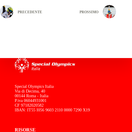
PRECEDENTE
PROSSIMO
Special Olympics Italia
Via di Decima, 40
00144 Roma - Italia
P.iva 06044931001
CF 97182020582
IBAN: IT55 I056 9603 2110 0000 7290 X19
RISORSE