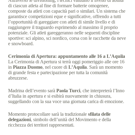
Attraverso le divisioning, i tecnici valutano il livello di abilità
di ciascun atleta al fine di formare batterie omogenee,
composte da atleti con capacità pari o similari. Un sistema che
garantisce competizioni eque e significative, offrendo a tutti
l’opportunità di gareggiare con atleti di simile livello e di
raggiungere il traguardo esprimendo al massimo il proprio
potenziale. Gli atleti gareggeranno nelle seguenti discipline
sportive: sci alpino, sci nordico, corsa con le racchette da neve
e snowboard.
Cerimonia di Apertura: appuntamento alle 16 a L’Aquila
La Cerimonia di Apertura si terrà oggi pomeriggio alle ore 16
in
Piazza Duomo
, nel cuore di
L’Aquila
. Sarà un momento
di grande festa e partecipazione per tutta la comunità
abruzzese.
Madrina dell’evento sarà
Paola Turci
, che interpreterà l’Inno
d’Italia in apertura e si esibirà nuovamente in chiusura,
suggellando con la sua voce una giornata carica di emozione.
Momento protocollare sarà la tradizionale
sfilata delle
delegazioni
, simbolo dell’unità del Movimento e della
ricchezza dei territori rappresentati.