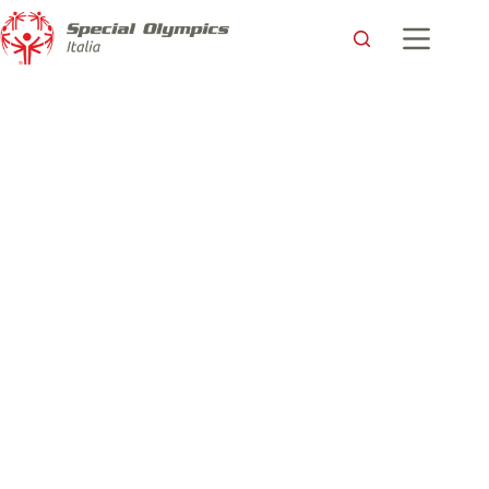
Ovindoli 2026 si illumina: il viaggio della Torcia termina
inaugurando i Giochi Nazionali Invernali Special Olympics