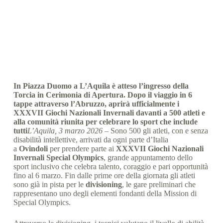
Special Olympics Italia
3 Marzo 2026
News
,
comunicati stampa
,
News Abruzzo
2 min
In Piazza Duomo a L’Aquila è atteso l’ingresso della
Torcia in Cerimonia di Apertura. Dopo il viaggio in 6
tappe attraverso l’Abruzzo, aprirà ufficialmente i
XXXVII Giochi Nazionali Invernali davanti a 500 atleti e
alla comunità riunita per celebrare lo sport che include
tutti
L’Aquila, 3 marzo 2026
– Sono 500 gli atleti, con e senza
disabilità intellettive, arrivati da ogni parte d’Italia
a
Ovindoli
per prendere parte ai
XXXVII Giochi Nazionali
Invernali Special Olympics
, grande appuntamento dello
sport inclusivo che celebra talento, coraggio e pari opportunità
fino al 6 marzo. Fin dalle prime ore della giornata gli atleti
sono già in pista per le
divisioning
, le gare preliminari che
rappresentano uno degli elementi fondanti della Mission di
Special Olympics.