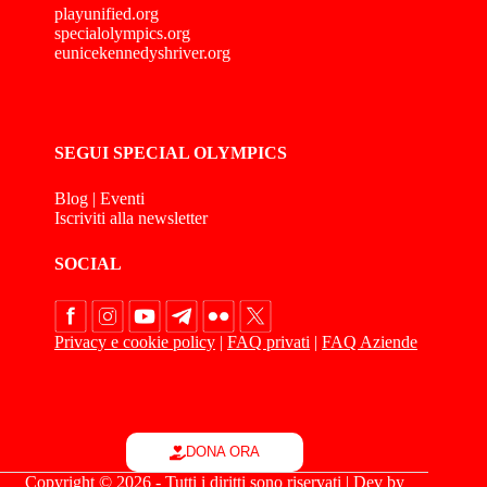
playunified.org
specialolympics.org
eunicekennedyshriver.org
SEGUI SPECIAL OLYMPICS
Blog
|
Eventi
Iscriviti alla newsletter
SOCIAL
Privacy e cookie policy
|
FAQ privati
|
FAQ Aziende
DONA ORA
Copyright © 2026 - Tutti i diritti sono riservati | Dev by