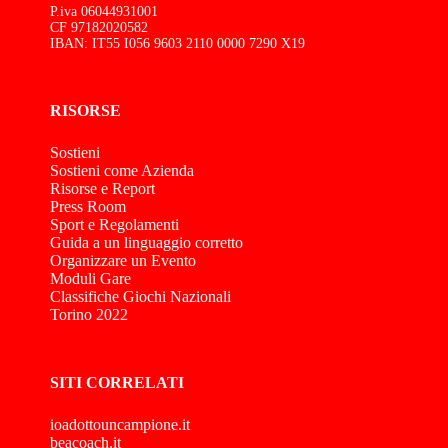
P.iva 06044931001
CF 97182020582
IBAN: IT55 I056 9603 2110 0000 7290 X19
RISORSE
Sostieni
Sostieni come Azienda
Risorse e Report
Press Room
Sport e Regolamenti
Guida a un linguaggio corretto
Organizzare un Evento
Moduli Gare
Classifiche Giochi Nazionali
Torino 2022
SITI CORRELATI
ioadottouncampione.it
beacoach.it