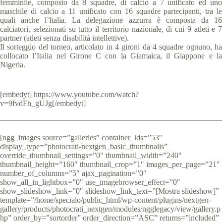
femminile, composto da 8 squadre, di calcio a 7 unificato ed uno
maschile di calcio a 11 unificato con 16 squadre partecipanti, tra le
quali anche l’Italia. La delegazione azzurra è composta da 16
calciatori, selezionati su tutto il territorio nazionale, di cui 9 atleti e 7
partner (atleti senza disabilità intellettive).
Il sorteggio del torneo, articolato in 4 gironi da 4 squadre ognuno, ha
collocato l’Italia nel Girone C con la Giamaica, il Giappone e la
Nigeria.
[embedyt] https://www.youtube.com/watch?
v=9fvdFh_gUJg[/embedyt]
[ngg_images source=”galleries” container_ids=”53″
display_type=”photocrati-nextgen_basic_thumbnails”
override_thumbnail_settings=”0″ thumbnail_width=”240″
thumbnail_height=”160″ thumbnail_crop=”1″ images_per_page=”21″
number_of_columns=”5″ ajax_pagination=”0″
show_all_in_lightbox=”0″ use_imagebrowser_effect=”0″
show_slideshow_link=”0″ slideshow_link_text=”[Mostra slideshow]”
template=”/home/specialo/public_html/wp-content/plugins/nextgen-
gallery/products/photocrati_nextgen/modules/ngglegacy/view/gallery.p
hp” order_by=”sortorder” order_direction=”ASC” returns=”included”