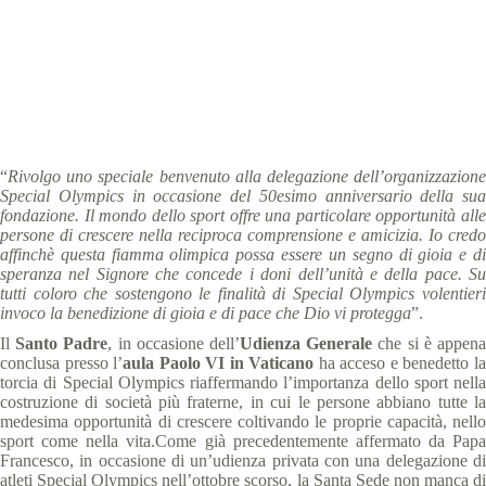
2018 Unified Cup storie
,
comunicati stampa
,
News
4 min
“
Rivolgo uno speciale benvenuto alla delegazione dell’organizzazione
Special Olympics in occasione del 50esimo anniversario della sua
fondazione. Il mondo dello sport offre una particolare opportunità alle
persone di crescere nella reciproca comprensione e amicizia. Io credo
affinchè questa fiamma olimpica possa essere un segno di gioia e di
speranza nel Signore che concede i doni dell’unità e della pace. Su
tutti coloro che sostengono le finalità di Special Olympics volentieri
invoco la benedizione di gioia e di pace che Dio vi protegga
”.
Il
Santo Padre
, in occasione dell’
Udienza Generale
che si è appen
conclusa presso l’
aula Paolo VI in Vaticano
ha acceso e benedetto l
torcia di Special Olympics riaffermando l’importanza dello sport nella
costruzione di società più fraterne, in cui le persone abbiano tutte la
medesima opportunità di crescere coltivando le proprie capacità, nello
sport come nella vita.Come già precedentemente affermato da Papa
Francesco, in occasione di un’udienza privata con una delegazione di
atleti Special Olympics nell’ottobre scorso, la Santa Sede non manca di