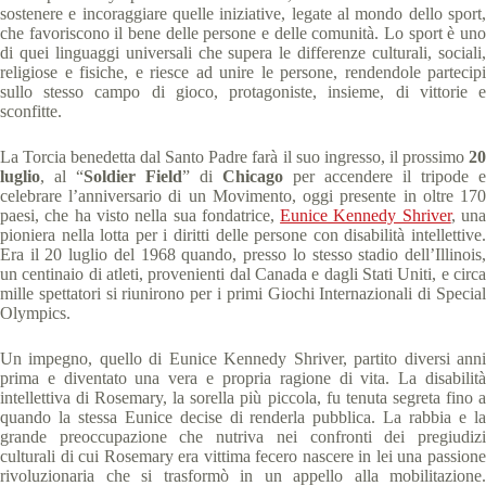
sostenere e incoraggiare quelle iniziative, legate al mondo dello sport,
che favoriscono il bene delle persone e delle comunità. Lo sport è uno
di quei linguaggi universali che supera le differenze culturali, sociali,
religiose e fisiche, e riesce ad unire le persone, rendendole partecipi
sullo stesso campo di gioco, protagoniste, insieme, di vittorie e
sconfitte.
La Torcia benedetta dal Santo Padre farà il suo ingresso, il prossimo
20
luglio
, al “
Soldier Field
” di
Chicago
per accendere il tripode e
celebrare l’anniversario di un Movimento, oggi presente in oltre 170
paesi, che ha visto nella sua fondatrice,
Eunice Kennedy Shriver
, un
pioniera nella lotta per i diritti delle persone con disabilità intellettive.
Era il 20 luglio del 1968 quando, presso lo stesso stadio dell’Illinois,
un centinaio di atleti, provenienti dal Canada e dagli Stati Uniti, e circa
mille spettatori si riunirono per i primi Giochi Internazionali di Special
Olympics.
Un impegno, quello di Eunice Kennedy Shriver, partito diversi anni
prima e diventato una vera e propria ragione di vita. La disabilità
intellettiva di Rosemary, la sorella più piccola, fu tenuta segreta fino a
quando la stessa Eunice decise di renderla pubblica. La rabbia e la
grande preoccupazione che nutriva nei confronti dei pregiudizi
culturali di cui Rosemary era vittima fecero nascere in lei una passione
rivoluzionaria che si trasformò in un appello alla mobilitazione.