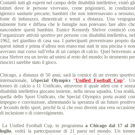
Contattò tutti gli esperti nel campo delle disabilità intellettive, visitò gli
istituti dove le persone vivevano, come prigionieri, in condizioni
igienico sanitarie precarie; bambini che non interessavano a nessuno,
fonte di imbarazzo, dimenticati e tenuti a distanza. Una vergogna
talmente forte e diffusa che le famiglie non potevano fare altro che
nascondere questi bambini. Eunice Kennedy Shriver cominciò con
l’organizzare attività sportive per persone con disabilità intellettiva, nel
1962, nel giardino di casa sua. I partecipanti provenivano proprio da
questi istituti e prima d’allora non erano mai stati in una piscina o non
avevano mai corso sull’erba di un campo di calcio. Quel benvenuto a
casa Shriver era un invito ad unirsi al resto del mondo; lo strumento per
riuscirci sarebbe stato il gioco.
Chicago, a distanza di 50 anni, sarà la cornice di un evento sportivo
internazionale, la
Special Olympics
“
Unified Football Cup
”. Un
torneo di calcio a 11 Unificato, attraverso il quale atleti con e senza
disabilità intellettiva giocano insieme, nella stessa squadra. Una realtà,
quella dello Sport Unificato, che Special Olympics porta avanti con
impegno e convinzione, alimentando la speranza di un futuro positivo
e fecondo dello sport, perché fa sì che esso diventi una vera occasione
di inclusione e di coinvolgimento.
La Unified Football Cup, in programma
a Chicago dal 17 al 20
luglio
, vedrà la partecipazione di 21 paesi nel mondo. Un torneo