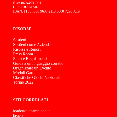
P.iva 06044931001
CF 97182020582
IBAN: IT55 I056 9603 2110 0000 7290 X19
RISORSE
Sostieni
Sostieni come Azienda
Risorse e Report
Press Room
Sport e Regolamenti
Guida a un linguaggio corretto
Organizzare un Evento
Moduli Gare
Classifiche Giochi Nazionali
Torino 2022
SITI CORRELATI
ioadottouncampione.it
beacoach.it