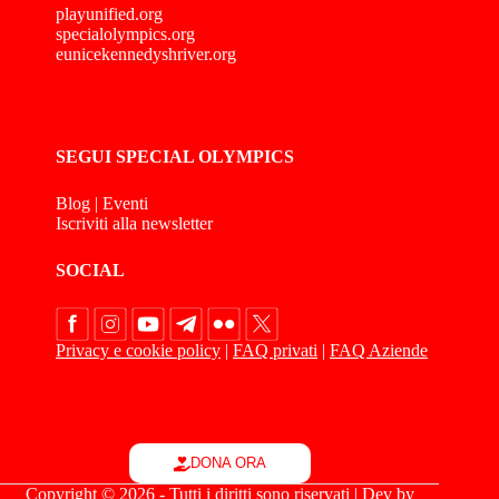
playunified.org
specialolympics.org
eunicekennedyshriver.org
SEGUI SPECIAL OLYMPICS
Blog
|
Eventi
Iscriviti alla newsletter
SOCIAL
Privacy e cookie policy
|
FAQ privati
|
FAQ Aziende
DONA ORA
Copyright © 2026 - Tutti i diritti sono riservati | Dev by