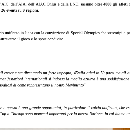
ell’AIC, dell’AIA, dell’AIAC Onlus e della LND, saranno oltre
4000
gli
atleti
c
i
26 eventi
su
9 regioni
.
io unificato in linea con la convinzione di Special Olympics che stereotipi e pr
 attraverso il gioco e lo sport condiviso.
l cresce e sta diventando un forte impegno; 45mila atleti in 50 paesi ma gli a
anifestazioni internazionali si indossa la maglia azzurra è una soddisfazione 
rgogliosi di come rappresentano il nostro Movimento
”
e e questa è una grande opportunità, in particolare il calcio unificato, che esi
Cup a Chicago sono momenti importanti per la nostra Nazione, in cui diamo un