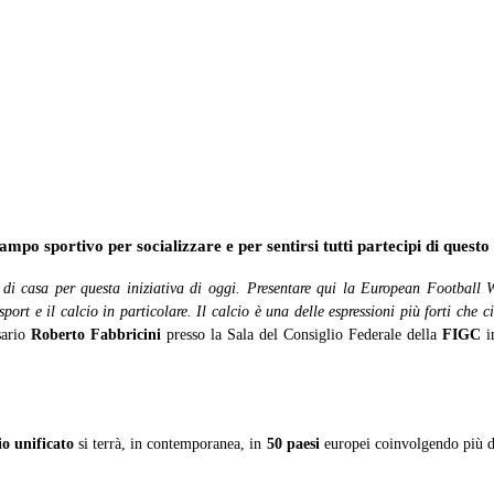
esentata in FIGC la XVIII European Football Week
7 Maggio 2018
comunicati stampa
,
European Football Week 201
n campo sportivo per socializzare e per sentirsi tutti partecipi di ques
e di casa per questa iniziativa di oggi. Presentare qui la European Football
ort e il calcio in particolare. Il calcio è una delle espressioni più forti che ci
sario
Roberto Fabbricini
presso la Sala del Consiglio Federale della
FIGC
i
io unificato
si terrà, in contemporanea, in
50 paesi
europei coinvolgendo più 