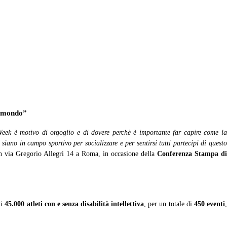
8
,
News
7 min
to mondo”
 Week è motivo di orgoglio e di dovere perchè è importante far capire come la
 siano in campo sportivo per socializzare e per sentirsi tutti partecipi di questo
n via Gregorio Allegri 14 a Roma, in occasione della
Conferenza Stampa di
di
45.000 atleti
con e senza disabilità intellettiva
, per un totale di
450 eventi