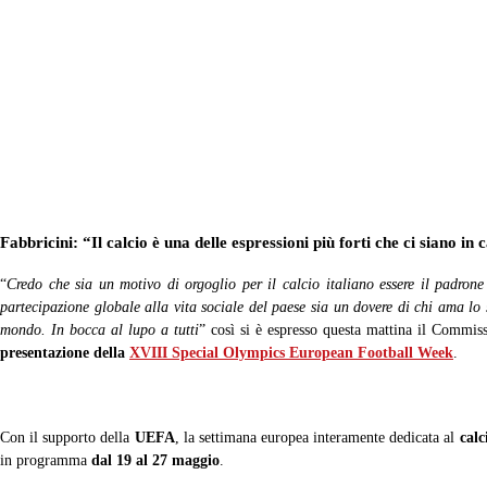
Pr
Special Olympics Italia
1
Fabbricini: “Il calcio è una delle espressioni più forti che ci siano i
“
Credo che sia un motivo di orgoglio per il calcio italiano essere il padron
partecipazione globale alla vita sociale del paese sia un dovere di chi ama lo sp
mondo. In bocca al lupo a tutti
” così si è espresso questa mattina il Commis
presentazione della
XVIII Special Olympics European Football Week
.
Con il supporto della
UEFA
, la settimana europea interamente dedicata al
calc
in programma
dal 19 al 27 maggio
.