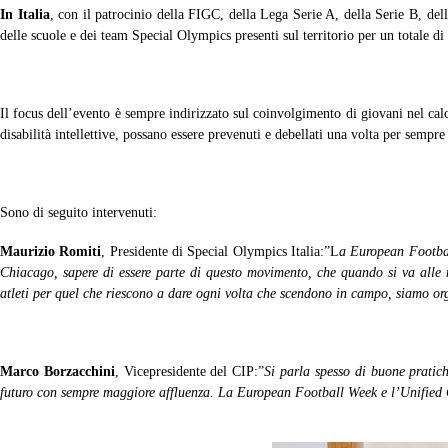
In Italia
, con il patrocinio della FIGC, della Lega Serie A, della Serie B, d
delle scuole e dei team Special Olympics presenti sul territorio per un totale d
Il focus dell’evento è sempre indirizzato sul coinvolgimento di giovani nel calc
disabilità intellettive, possano essere prevenuti e debellati una volta per sempre
Sono di seguito intervenuti:
Maurizio Romiti
, Presidente di Special Olympics Italia:”L
a European Footbal
Chiacago, sapere di essere parte di questo movimento, che quando si va alle m
atleti per quel che riescono a dare ogni volta che scendono in campo, siamo o
Marco Borzacchini
, Vicepresidente del CIP:”
Si parla spesso di buone pratich
futuro con sempre maggiore affluenza. La European Football Week e l’Unified 