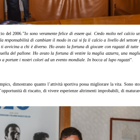
cio del 2006.”
Io sono veramente felice di essere qui. Credo molto nel calcio u
responsabilità di cambiare il modo in cui si fa il calcio a livello del settore 
oi ti avvicina a chi è diverso. Ho avuto la fortuna di giocare con ragazzi di tu
quella del pallone. Ho avuto la fortuna di vestire la maglia azzurra, una magl
no a portare i nostri colori ad un evento mondiale. In bocca al lupo ragazzi
“.
lympics, dimostrano quanto l’attività sportiva possa migliorare la vita. Sono 
n’opportunità di riscatto, di vivere esperienze altrimenti improbabili, di matura