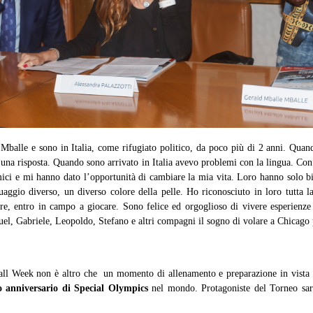
 Mballe e sono in Italia, come rifugiato politico, da poco più di 2 anni. Qu
ato una risposta. Quando sono arrivato in Italia avevo problemi con la lingua. 
mici e mi hanno dato l’opportunità di cambiare la mia vita. Loro hanno solo b
nguaggio diverso, un diverso colore della pelle. Ho riconosciuto in loro tutta 
atore, entro in campo a giocare. Sono felice ed orgoglioso di vivere esperie
l, Gabriele, Leopoldo, Stefano e altri compagni il sogno di volare a Chicago 
all Week non è altro che un momento di allenamento e preparazione in vista
 anniversario di Special Olympics
nel mondo. Protagoniste del Torneo sara