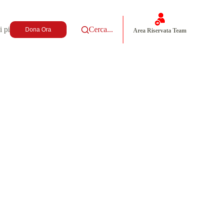
i più
Cerca...
Dona Ora
Area Riservata Team