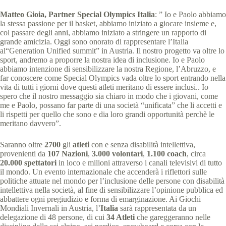
Matteo Gioia, Partner Special Olympics Italia
: ” Io e Paolo abbiamo
la stessa passione per il basket, abbiamo iniziato a giocare insieme e,
col passare degli anni, abbiamo iniziato a stringere un rapporto di
grande amicizia. Oggi sono onorato di rappresentare l’Italia
al“Generation Unified summit” in Austria. Il nostro progetto va oltre lo
sport, andremo a proporre la nostra idea di inclusione. Io e Paolo
abbiamo intenzione di sensibilizzare la nostra Regione, l’Abruzzo, e
far conoscere come Special Olympics vada oltre lo sport entrando nella
vita di tutti i giorni dove questi atleti meritano di essere inclusi.. Io
spero che il nostro messaggio sia chiaro in modo che i giovani, come
me e Paolo, possano far parte di una società “unificata” che li accetti e
li rispetti per quello che sono e dia loro grandi opportunità perchè le
meritano davvero”.
Saranno oltre
2700
gli
atleti
con e senza disabilità intellettiva,
provenienti da
107 Nazioni
,
3.000 volontari
,
1.100 coach
, circa
20.000 spettatori
in loco e milioni attraverso i canali televisivi di tutto
il mondo. Un evento internazionale che accenderà i riflettori sulle
politiche attuate nel mondo per l’inclusione delle persone con disabilità
intellettiva nella società, al fine di sensibilizzare l’opinione pubblica ed
abbattere ogni pregiudizio e forma di emarginazione. Ai Giochi
Mondiali Invernali in Austria, l’
Italia
sarà rappresentata da un
delegazione di 48 persone, di cui
34 Atleti
che gareggeranno nelle