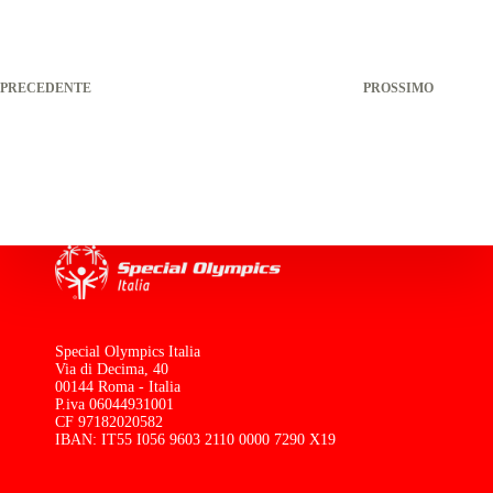
PRECEDENTE
PROSSIMO
Special Olympics Italia
Via di Decima, 40
00144 Roma - Italia
P.iva 06044931001
CF 97182020582
IBAN: IT55 I056 9603 2110 0000 7290 X19