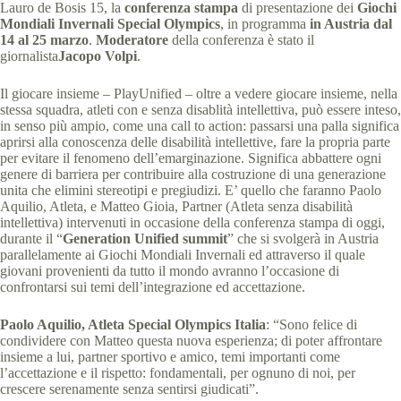
Lauro de Bosis 15, la
conferenza stampa
di presentazione dei
Giochi
Mondiali Invernali Special Olympics
, in programma
in Austria dal
14 al 25 marzo
.
Moderatore
della conferenza è stato il
giornalista
Jacopo Volpi
.
Il giocare insieme – PlayUnified – oltre a vedere giocare insieme, nella
stessa squadra, atleti con e senza disablità intellettiva, può essere inteso,
in senso più ampio, come una call to action: passarsi una palla significa
aprirsi alla conoscenza delle disabilità intellettive, fare la propria parte
per evitare il fenomeno dell’emarginazione. Significa abbattere ogni
genere di barriera per contribuire alla costruzione di una generazione
unita che elimini stereotipi e pregiudizi. E’ quello che faranno Paolo
Aquilio, Atleta, e Matteo Gioia, Partner (Atleta senza disabilità
intellettiva) intervenuti in occasione della conferenza stampa di oggi,
durante il “
Generation Unified summit
” che si svolgerà in Austria
parallelamente ai Giochi Mondiali Invernali ed attraverso il quale
giovani provenienti da tutto il mondo avranno l’occasione di
confrontarsi sui temi dell’integrazione ed accettazione.
Paolo Aquilio, Atleta Special Olympics Italia
: “Sono felice di
condividere con Matteo questa nuova esperienza; di poter affrontare
insieme a lui, partner sportivo e amico, temi importanti come
l’accettazione e il rispetto: fondamentali, per ognuno di noi, per
crescere serenamente senza sentirsi giudicati”.