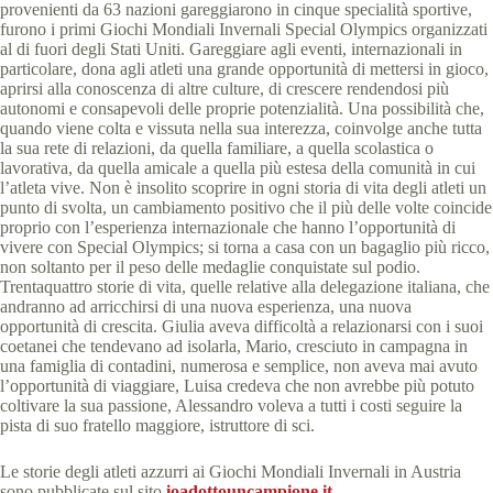
provenienti da 63 nazioni gareggiarono in cinque specialità sportive,
furono i primi Giochi Mondiali Invernali Special Olympics organizzati
al di fuori degli Stati Uniti. Gareggiare agli eventi, internazionali in
particolare, dona agli atleti una grande opportunità di mettersi in gioco,
aprirsi alla conoscenza di altre culture, di crescere rendendosi più
autonomi e consapevoli delle proprie potenzialità. Una possibilità che,
quando viene colta e vissuta nella sua interezza, coinvolge anche tutta
la sua rete di relazioni, da quella familiare, a quella scolastica o
lavorativa, da quella amicale a quella più estesa della comunità in cui
l’atleta vive. Non è insolito scoprire in ogni storia di vita degli atleti un
punto di svolta, un cambiamento positivo che il più delle volte coincide
proprio con l’esperienza internazionale che hanno l’opportunità di
vivere con Special Olympics; si torna a casa con un bagaglio più ricco,
non soltanto per il peso delle medaglie conquistate sul podio.
Trentaquattro storie di vita, quelle relative alla delegazione italiana, che
andranno ad arricchirsi di una nuova esperienza, una nuova
opportunità di crescita. Giulia aveva difficoltà a relazionarsi con i suoi
coetanei che tendevano ad isolarla, Mario, cresciuto in campagna in
una famiglia di contadini, numerosa e semplice, non aveva mai avuto
l’opportunità di viaggiare, Luisa credeva che non avrebbe più potuto
coltivare la sua passione, Alessandro voleva a tutti i costi seguire la
pista di suo fratello maggiore, istruttore di sci.
Le storie degli atleti azzurri ai Giochi Mondiali Invernali in Austria
sono pubblicate sul sito
ioadottouncampione.it