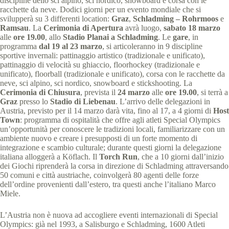
discipline dello sci alpino, sci nordico, snowboard e corsa con le
racchette da neve. Dodici giorni per un evento mondiale che si
svilupperà su 3 differenti location:
Graz
,
Schladming – Rohrmoos
e
Ramsau
. La
Cerimonia di Apertura
avrà luogo,
sabato 18 marzo
alle
ore 19.00
, allo
Stadio Planai a Schladming
. Le
gare
, in
programma
dal 19 al 23 marzo
, si articoleranno in 9 discipline
sportive invernali: pattinaggio artistico (tradizionale e unificato),
pattinaggio di velocità su ghiaccio, floorhockey (tradizionale e
unificato), floorball (tradizionale e unificato), corsa con le racchette da
neve, sci alpino, sci nordico, snowboard e stickshooting. La
Cerimonia di Chiusura
, prevista il
24 marzo
alle
ore 19.00
, si terrà a
Graz
presso lo
Stadio di Liebenau
. L’arrivo delle delegazioni in
Austria, previsto per il 14 marzo darà vita, fino al 17, a 4 giorni di
Host
Town
: programma di ospitalità che offre agli atleti Special Olympics
un’opportunità per conoscere le tradizioni locali, familiarizzare con un
ambiente nuovo e creare i presupposti di un forte momento di
integrazione e scambio culturale; durante questi giorni la delegazione
italiana alloggerà a Köflach. Il
Torch Run
, che a 10 giorni dall’inizio
dei Giochi riprenderà la corsa in direzione di Schladming attraversando
50 comuni e città austriache, coinvolgerà 80 agenti delle forze
dell’ordine provenienti dall’estero, tra questi anche l’italiano Marco
Miele.
L’Austria non è nuova ad accogliere eventi internazionali di Special
Olympics: già nel 1993, a Salisburgo e Schladming, 1600 Atleti