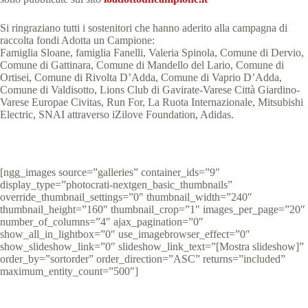
Si ringraziano tutti i sostenitori che hanno aderito alla campagna di
raccolta fondi Adotta un Campione:
Famiglia Sloane, famiglia Fanelli, Valeria Spinola, Comune di Dervio,
Comune di Gattinara, Comune di Mandello del Lario, Comune di
Ortisei, Comune di Rivolta D’Adda, Comune di Vaprio D’Adda,
Comune di Valdisotto, Lions Club di Gavirate-Varese Città Giardino-
Varese Europae Civitas, Run For, La Ruota Internazionale, Mitsubishi
Electric, SNAI attraverso iZilove Foundation, Adidas.
[ngg_images source=”galleries” container_ids=”9″
display_type=”photocrati-nextgen_basic_thumbnails”
override_thumbnail_settings=”0″ thumbnail_width=”240″
thumbnail_height=”160″ thumbnail_crop=”1″ images_per_page=”20″
number_of_columns=”4″ ajax_pagination=”0″
show_all_in_lightbox=”0″ use_imagebrowser_effect=”0″
show_slideshow_link=”0″ slideshow_link_text=”[Mostra slideshow]”
order_by=”sortorder” order_direction=”ASC” returns=”included”
maximum_entity_count=”500″]