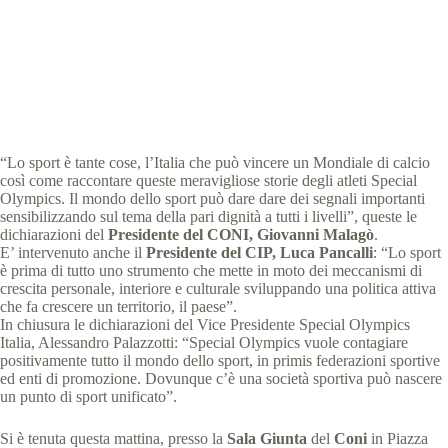
comunicati stampa
,
News
,
news Giochi Mondiali
Austria 2017
6 min
“Lo sport è tante cose, l’Italia che può vincere un Mondiale di calcio
così come raccontare queste meravigliose storie degli atleti Special
Olympics. Il mondo dello sport può dare dare dei segnali importanti
sensibilizzando sul tema della pari dignità a tutti i livelli”, queste le
dichiarazioni del
Presidente del CONI, Giovanni Malagò
.
E’ intervenuto anche il
Presidente del CIP, Luca Pancalli
: “Lo sport
è prima di tutto uno strumento che mette in moto dei meccanismi di
crescita personale, interiore e culturale sviluppando una politica attiva
che fa crescere un territorio, il paese”.
In chiusura le dichiarazioni del Vice Presidente Special Olympics
Italia, Alessandro Palazzotti: “Special Olympics vuole contagiare
positivamente tutto il mondo dello sport, in primis federazioni sportive
ed enti di promozione. Dovunque c’è una società sportiva può nascere
un punto di sport unificato”.
Si è tenuta questa mattina, presso la
Sala Giunta
del
Coni
in Piazza