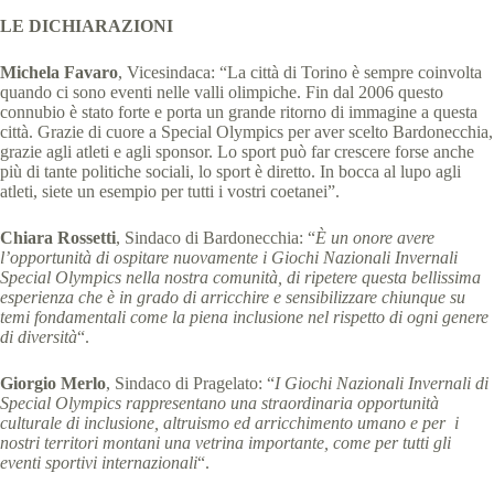
LE DICHIARAZIONI
Michela Favaro
, Vicesindaca: “La città di Torino è sempre coinvolta
quando ci sono eventi nelle valli olimpiche. Fin dal 2006 questo
connubio è stato forte e porta un grande ritorno di immagine a questa
città. Grazie di cuore a Special Olympics per aver scelto Bardonecchia,
grazie agli atleti e agli sponsor. Lo sport può far crescere forse anche
più di tante politiche sociali, lo sport è diretto. In bocca al lupo agli
atleti, siete un esempio per tutti i vostri coetanei”.
Chiara Rossetti
, Sindaco di Bardonecchia: “
È un onore avere
l’opportunità di ospitare nuovamente i Giochi Nazionali Invernali
Special Olympics nella nostra comunità, di ripetere questa bellissima
esperienza che è in grado di arricchire e sensibilizzare chiunque su
temi fondamentali come la piena inclusione nel rispetto di ogni genere
di diversità
“.
Giorgio Merlo
, Sindaco di Pragelato: “
I Giochi Nazionali Invernali di
Special Olympics rappresentano una straordinaria opportunità
culturale di inclusione, altruismo ed arricchimento umano e per i
nostri territori montani una vetrina importante, come per tutti gli
eventi sportivi internazionali
“.