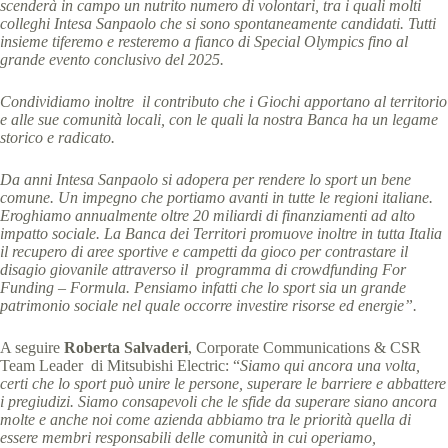
scenderà in campo un nutrito numero di volontari, tra i quali molti
colleghi Intesa Sanpaolo che si sono spontaneamente candidati. Tutti
insieme tiferemo e resteremo a fianco di Special Olympics fino al
grande evento conclusivo del 2025.
Condividiamo inoltre il contributo che i Giochi apportano al territorio
e alle sue comunità locali, con le quali la nostra Banca ha un legame
storico e radicato.
Da anni Intesa Sanpaolo si adopera per rendere lo sport un bene
comune. Un impegno che portiamo avanti in tutte le regioni italiane.
Eroghiamo annualmente oltre 20 miliardi di finanziamenti ad alto
impatto sociale. La Banca dei Territori promuove inoltre in tutta Italia
il recupero di aree sportive e campetti da gioco per contrastare il
disagio giovanile attraverso il programma di crowdfunding For
Funding – Formula. Pensiamo infatti che lo sport sia un grande
patrimonio sociale nel quale occorre investire risorse ed energie”.
A seguire
Roberta Salvaderi
, Corporate Communications & CSR
Team Leader di Mitsubishi Electric: “
Siamo qui ancora una volta,
certi che lo sport può unire le persone, superare le barriere e abbattere
i pregiudizi. Siamo consapevoli che le sfide da superare siano ancora
molte e anche noi come azienda abbiamo tra le priorità quella di
essere membri responsabili delle comunità in cui operiamo,