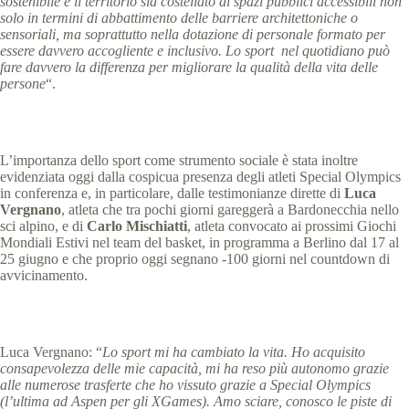
sostenibile e il territorio sia costellato di spazi pubblici accessibili non
solo in termini di abbattimento delle barriere architettoniche o
sensoriali, ma soprattutto nella dotazione di personale formato per
essere davvero accogliente e inclusivo. Lo sport nel quotidiano può
fare davvero la differenza per migliorare la qualità della vita delle
persone
“.
L’importanza dello sport come strumento sociale è stata inoltre
evidenziata oggi dalla cospicua presenza degli atleti Special Olympics
in conferenza e, in particolare, dalle testimonianze dirette di
Luca
Vergnano
, atleta che tra pochi giorni gareggerà a Bardonecchia nello
sci alpino, e di
Carlo Mischiatti
, atleta convocato ai prossimi Giochi
Mondiali Estivi nel team del basket, in programma a Berlino dal 17 al
25 giugno e che proprio oggi segnano -100 giorni nel countdown di
avvicinamento.
Luca Vergnano: “
Lo sport mi ha cambiato la vita. Ho acquisito
consapevolezza delle mie capacità, mi ha reso più autonomo grazie
alle numerose trasferte che ho vissuto grazie a Special Olympics
(l’ultima ad Aspen per gli XGames). Amo sciare, conosco le piste di