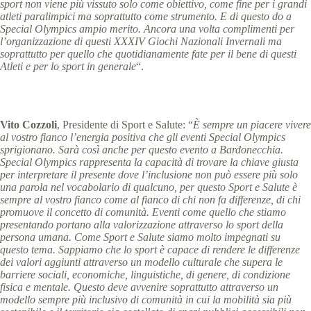
sport non viene più vissuto solo come obiettivo, come fine per i grandi
atleti paralimpici ma soprattutto come strumento. E di questo do a
Special Olympics ampio merito. Ancora una volta complimenti per
l’organizzazione di questi XXXIV Giochi Nazionali Invernali ma
soprattutto per quello che quotidianamente fate per il bene di questi
Atleti e per lo sport in generale
“.
Vito Cozzoli
, Presidente di Sport e Salute: “
È sempre un piacere vivere
al vostro fianco l’energia positiva che gli eventi Special Olympics
sprigionano. Sarà così anche per questo evento a Bardonecchia.
Special Olympics rappresenta la capacità di trovare la chiave giusta
per interpretare il presente dove l’inclusione non può essere più solo
una parola nel vocabolario di qualcuno, per questo Sport e Salute è
sempre al vostro fianco come al fianco di chi non fa differenze, di chi
promuove il concetto di comunità. Eventi come quello che stiamo
presentando portano alla valorizzazione attraverso lo sport della
persona umana. Come Sport e Salute siamo molto impegnati su
questo tema. Sappiamo che lo sport è capace di rendere le differenze
dei valori aggiunti attraverso un modello culturale che supera le
barriere sociali, economiche, linguistiche, di genere, di condizione
fisica e mentale. Questo deve avvenire soprattutto attraverso un
modello sempre più inclusivo di comunità in cui la mobilità sia più