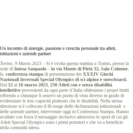
Special Olympics Italia
9 Marzo 2023
comunicati stampa
,
News
9 min
Un incontro di sinergie, passione e crescita personale tra atleti,
istituzioni e aziende partner
Torino, 9 Marzo 2023
– Si è svolta questa mattina a Torino, presso la
sede di
Intesa Sanpaolo
–
in via Monte di Pietà 32, Sala Colonne
,
la
conferenza stampa
di presentazione dei
XXXIV Giochi
Nazionali Invernali Special Olympics di sci alpino e
snowboard.
Dal
12
al
16 marzo 2023
,
250 Atleti con e senza disabilità
intellettive
provenienti da ogni parte d’Italia sfideranno i propri limiti
offrendo a chiunque li osservi un punto di vista diverso in grado di
evidenziare le loro capacità piuttosto che le disabilità. Nella stessa
direzione si è collocato il fil rouge delle dichiarazioni istituzionali e
delle aziende partner, intervenute oggi in Conferenza Stampa. Hanno
avallato con forza il messaggio inclusivo attraverso lo sport di cui gli
Atleti Special Olympics sono i primi portatori e che va a beneficio
della comunità intera.