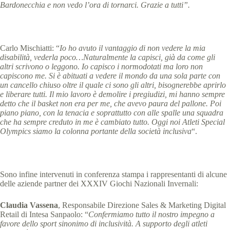
Bardonecchia e non vedo l’ora di tornarci. Grazie a tutti”.
Carlo Mischiatti: “
Io ho avuto il vantaggio di non vedere la mia
disabilità, vederla poco…Naturalmente la capisci, già da come gli
altri scrivono o leggono. Io capisco i normodotati ma loro non
capiscono me. Si è abituati a vedere il mondo da una sola parte con
un cancello chiuso oltre il quale ci sono gli altri, bisognerebbe aprirlo
e liberare tutti. Il mio lavoro è demolire i pregiudizi, mi hanno sempre
detto che il basket non era per me, che avevo paura del pallone. Poi
piano piano, con la tenacia e soprattutto con alle spalle una squadra
che ha sempre creduto in me è cambiato tutto. Oggi noi Atleti Special
Olympics siamo la colonna portante della società inclusiva
“.
Sono infine intervenuti in conferenza stampa i rappresentanti di alcune
delle aziende partner dei XXXIV Giochi Nazionali Invernali:
Claudia Vassena
, Responsabile Direzione Sales & Marketing Digital
Retail di Intesa Sanpaolo: “
Confermiamo tutto il nostro impegno a
favore dello sport sinonimo di inclusività. A supporto degli atleti