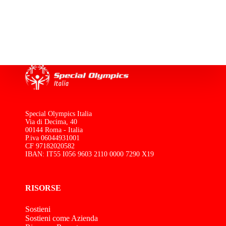
Special Olympics Italia
Via di Decima, 40
00144 Roma - Italia
P.iva 06044931001
CF 97182020582
IBAN: IT55 I056 9603 2110 0000 7290 X19
RISORSE
Sostieni
Sostieni come Azienda