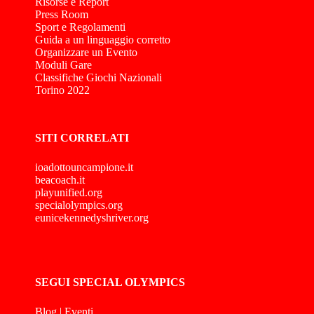
Risorse e Report
Press Room
Sport e Regolamenti
Guida a un linguaggio corretto
Organizzare un Evento
Moduli Gare
Classifiche Giochi Nazionali
Torino 2022
SITI CORRELATI
ioadottouncampione.it
beacoach.it
playunified.org
specialolympics.org
eunicekennedyshriver.org
SEGUI SPECIAL OLYMPICS
Blog
|
Eventi