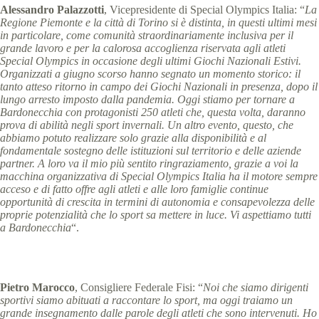
Alessandro Palazzotti
, Vicepresidente di Special Olympics Italia: “
La
Regione Piemonte e la città di Torino si è distinta, in questi ultimi mesi
in particolare, come comunità straordinariamente inclusiva per il
grande lavoro e per la calorosa accoglienza riservata agli atleti
Special Olympics in occasione degli ultimi Giochi Nazionali Estivi.
Organizzati a giugno scorso hanno segnato un momento storico: il
tanto atteso ritorno in campo dei Giochi Nazionali in presenza, dopo il
lungo arresto imposto dalla pandemia. Oggi stiamo per tornare a
Bardonecchia con protagonisti 250 atleti che, questa volta, daranno
prova di abilità negli sport invernali. Un altro evento, questo, che
abbiamo potuto realizzare solo grazie alla disponibilità e al
fondamentale sostegno delle istituzioni sul territorio e delle aziende
partner. A loro va il mio più sentito ringraziamento, grazie a voi la
macchina organizzativa di Special Olympics Italia ha il motore sempre
acceso e di fatto offre agli atleti e alle loro famiglie continue
opportunità di crescita in termini di autonomia e consapevolezza delle
proprie potenzialità che lo sport sa mettere in luce. Vi aspettiamo tutti
a Bardonecchia
“.
Pietro Marocco
, Consigliere Federale Fisi: “
Noi che siamo dirigenti
sportivi siamo abituati a raccontare lo sport, ma oggi traiamo un
grande insegnamento dalle parole degli atleti che sono intervenuti. Ho