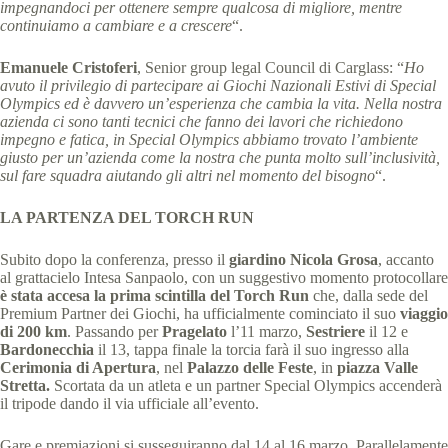
impegnandoci per ottenere sempre qualcosa di migliore, mentre
continuiamo a cambiare e a crescere
“.
Emanuele Cristoferi
, Senior group legal Council di Carglass: “
Ho
avuto il privilegio di partecipare ai Giochi Nazionali Estivi di Special
Olympics ed è davvero un’esperienza che cambia la vita. Nella nostra
azienda ci sono tanti tecnici che fanno dei lavori che richiedono
impegno e fatica, in Special Olympics abbiamo trovato l’ambiente
giusto per un’azienda come la nostra che punta molto sull’inclusività,
sul fare squadra aiutando gli altri nel momento del bisogno
“.
LA PARTENZA DEL TORCH RUN
Subito dopo la conferenza, presso il
giardino Nicola Grosa
, accanto
al grattacielo Intesa Sanpaolo, con un suggestivo momento protocollare
è stata accesa la prima scintilla del Torch Run
che, dalla sede del
Premium Partner dei Giochi, ha ufficialmente cominciato il suo
viaggio
di 200
km
. Passando per
Pragelato
l’11 marzo,
Sestriere
il 12 e
Bardonecchia
il 13, tappa finale la torcia farà il suo ingresso alla
Cerimonia di Apertura
, nel
Palazzo delle Feste
, in
piazza Valle
Stretta.
Scortata da un atleta e un partner Special Olympics accenderà
il tripode dando il via ufficiale all’evento.
Gare e premiazioni si susseguiranno dal 14 al 16 marzo. Parallelamente