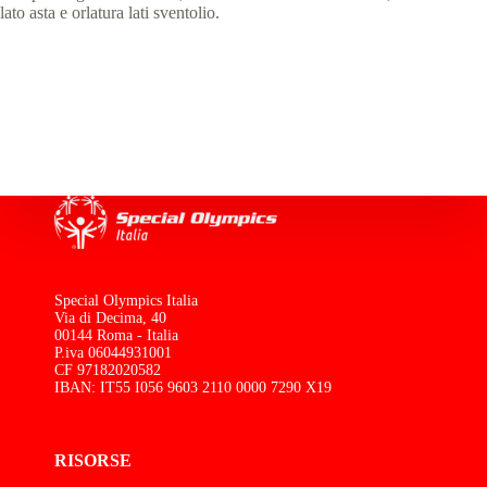
lato asta e orlatura lati sventolio.
Special Olympics Italia
Via di Decima, 40
00144 Roma - Italia
P.iva 06044931001
CF 97182020582
IBAN: IT55 I056 9603 2110 0000 7290 X19
RISORSE