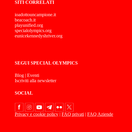
SITI CORRELATI
ioadottouncampione.it
beacoach.it
playunified.org
specialolympics.org
eunicekennedyshriver.org
SEGUI SPECIAL OLYMPICS
Blog
|
Eventi
Iscriviti alla newsletter
SOCIAL
Privacy e cookie policy
|
FAQ privati
|
FAQ Aziende