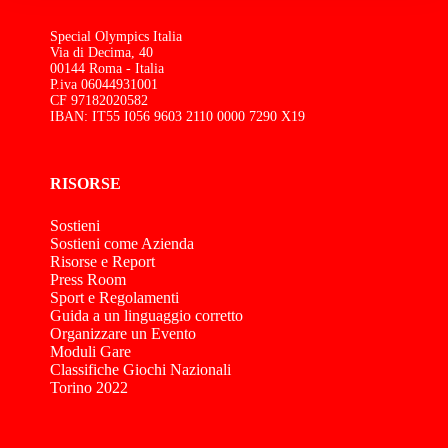
Special Olympics Italia
Via di Decima, 40
00144 Roma - Italia
P.iva 06044931001
CF 97182020582
IBAN: IT55 I056 9603 2110 0000 7290 X19
RISORSE
Sostieni
Sostieni come Azienda
Risorse e Report
Press Room
Sport e Regolamenti
Guida a un linguaggio corretto
Organizzare un Evento
Moduli Gare
Classifiche Giochi Nazionali
Torino 2022