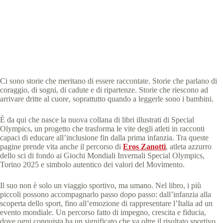
Special Olympics Italia
7 Aprile 2026
News
2 min
Ci sono storie che meritano di essere raccontate. Storie che parlano di
coraggio, di sogni, di cadute e di ripartenze. Storie che riescono ad
arrivare dritte al cuore, soprattutto quando a leggerle sono i bambini.
È da qui che nasce la nuova collana di libri illustrati di Special
Olympics, un progetto che trasforma le vite degli atleti in racconti
capaci di educare all’inclusione fin dalla prima infanzia. Tra queste
pagine prende vita anche il percorso di
Eros Zanotti
, atleta azzurro
dello sci di fondo ai Giochi Mondiali Invernali Special Olympics,
Torino 2025 e simbolo autentico dei valori del Movimento.
Il suo non è solo un viaggio sportivo, ma umano. Nel libro, i più
piccoli possono accompagnarlo passo dopo passo: dall’infanzia alla
scoperta dello sport, fino all’emozione di rappresentare l’Italia ad un
evento mondiale. Un percorso fatto di impegno, crescita e fiducia,
dove ogni conquista ha un significato che va oltre il risultato sportivo.