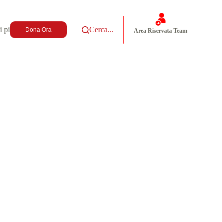
i più
Cerca...
Dona Ora
Area Riservata Team