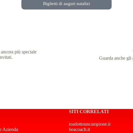
Biglietti di auguri natalizi
 ancora più speciale
nvitati.
Guarda anche gli ar
SITI CORRELATI
ioadottouncampione.it
e Azienda
beacoach.it