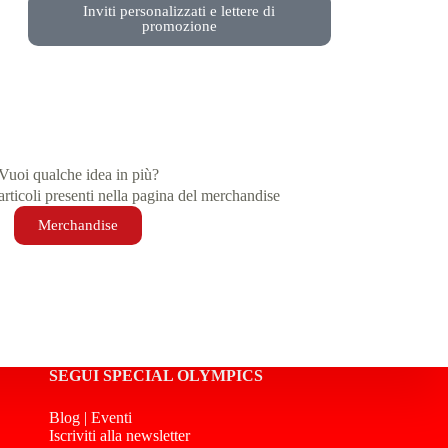
Inviti personalizzati e lettere di
promozione
Vuoi qualche idea in più?
ticoli presenti nella pagina del merchandise
Merchandise
SEGUI SPECIAL OLYMPICS
Blog
|
Eventi
Iscriviti alla newsletter