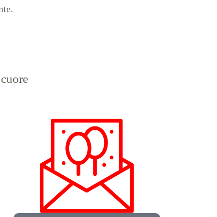
nte.
a cuore